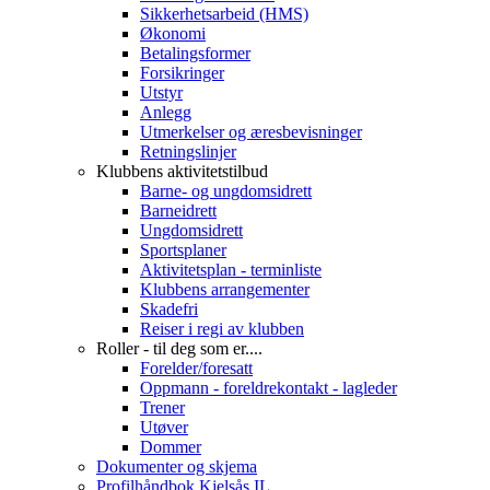
Sikkerhetsarbeid (HMS)
Økonomi
Betalingsformer
Forsikringer
Utstyr
Anlegg
Utmerkelser og æresbevisninger
Retningslinjer
Klubbens aktivitetstilbud
Barne- og ungdomsidrett
Barneidrett
Ungdomsidrett
Sportsplaner
Aktivitetsplan - terminliste
Klubbens arrangementer
Skadefri
Reiser i regi av klubben
Roller - til deg som er....
Forelder/foresatt
Oppmann - foreldrekontakt - lagleder
Trener
Utøver
Dommer
Dokumenter og skjema
Profilhåndbok Kjelsås IL