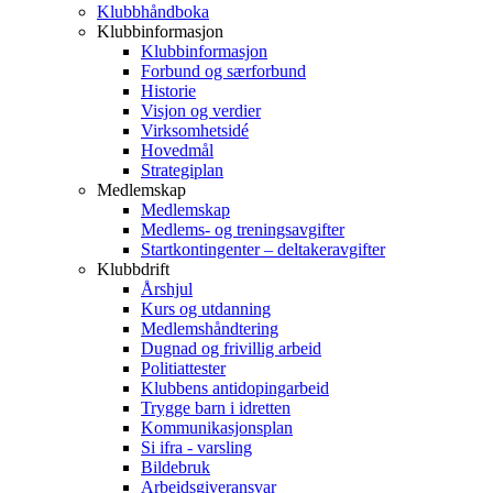
Klubbhåndboka
Klubbinformasjon
Klubbinformasjon
Forbund og særforbund
Historie
Visjon og verdier
Virksomhetsidé
Hovedmål
Strategiplan
Medlemskap
Medlemskap
Medlems- og treningsavgifter
Startkontingenter – deltakeravgifter
Klubbdrift
Årshjul
Kurs og utdanning
Medlemshåndtering
Dugnad og frivillig arbeid
Politiattester
Klubbens antidopingarbeid
Trygge barn i idretten
Kommunikasjonsplan
Si ifra - varsling
Bildebruk
Arbeidsgiveransvar