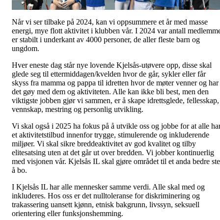
Når vi ser tilbake på 2024, kan vi oppsummere et år med masse
energi, mye flott aktivitet i klubben vår. I 2024 var antall medlemm
er stabilt i underkant av 4000 personer, de aller fleste barn og
ungdom.
Hver eneste dag står nye lovende Kjelsås-utøvere opp, disse skal
glede seg til ettermiddagen/kvelden hvor de går, sykler eller får
skyss fra mamma og pappa til idretten hvor de møter venner og har
det gøy med dem og aktiviteten. Alle kan ikke bli best, men den
viktigste jobben gjør vi sammen, er å skape idrettsglede, fellesskap,
vennskap, mestring og personlig utvikling.
Vi skal også i 2025 ha fokus på å utvikle oss og jobbe for at alle ha
et aktivitetstilbud innenfor trygge, stimulerende og inkluderende
miljøer. Vi skal sikre breddeaktivitet av god kvalitet og tilby
elitesatsing uten at det går ut over bredden. Vi jobber kontinuerlig
med visjonen vår. Kjelsås IL skal gjøre området til et anda bedre st
å bo.
I Kjelsås IL har alle mennesker samme verdi. Alle skal med og
inkluderes. Hos oss er det nulltoleranse for diskriminering og
trakassering uansett kjønn, etnisk bakgrunn, livssyn, seksuell
orientering eller funksjonshemming.