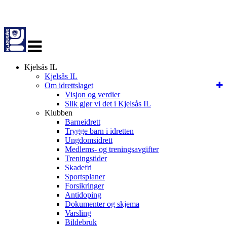
Veksle
navigasjon
Kjelsås IL
Kjelsås IL
Om idrettslaget
Visjon og verdier
Slik gjør vi det i Kjelsås IL
Klubben
Barneidrett
Trygge barn i idretten
Ungdomsidrett
Medlems- og treningsavgifter
Treningstider
Skadefri
Sportsplaner
Forsikringer
Antidoping
Dokumenter og skjema
Varsling
Bildebruk