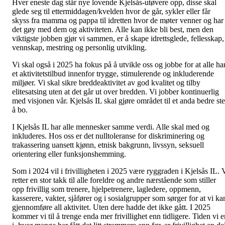
Hver eneste dag står nye lovende Kjelsås-utøvere opp, disse skal
glede seg til ettermiddagen/kvelden hvor de går, sykler eller får
skyss fra mamma og pappa til idretten hvor de møter venner og har
det gøy med dem og aktiviteten. Alle kan ikke bli best, men den
viktigste jobben gjør vi sammen, er å skape idrettsglede, fellesskap,
vennskap, mestring og personlig utvikling.
Vi skal også i 2025 ha fokus på å utvikle oss og jobbe for at alle ha
et aktivitetstilbud innenfor trygge, stimulerende og inkluderende
miljøer. Vi skal sikre breddeaktivitet av god kvalitet og tilby
elitesatsing uten at det går ut over bredden. Vi jobber kontinuerlig
med visjonen vår. Kjelsås IL skal gjøre området til et anda bedre st
å bo.
I Kjelsås IL har alle mennesker samme verdi. Alle skal med og
inkluderes. Hos oss er det nulltoleranse for diskriminering og
trakassering uansett kjønn, etnisk bakgrunn, livssyn, seksuell
orientering eller funksjonshemming.
Som i 2024 vil i frivilligheten i 2025 være ryggraden i Kjelsås IL. 
retter en stor takk til alle foreldre og andre nærstående som stiller
opp frivillig som trenere, hjelpetrenere, lagledere, oppmenn,
kasserere, vakter, sjåfører og i sosialgrupper som sørger for at vi ka
gjennomføre all aktivitet. Uten dere hadde det ikke gått. I 2025
kommer vi til å trenge enda mer frivillighet enn tidligere. Tiden vi e