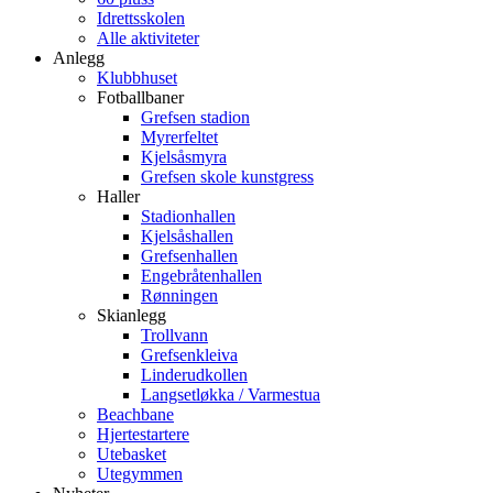
Idrettsskolen
Alle aktiviteter
Anlegg
Klubbhuset
Fotballbaner
Grefsen stadion
Myrerfeltet
Kjelsåsmyra
Grefsen skole kunstgress
Haller
Stadionhallen
Kjelsåshallen
Grefsenhallen
Engebråtenhallen
Rønningen
Skianlegg
Trollvann
Grefsenkleiva
Linderudkollen
Langsetløkka / Varmestua
Beachbane
Hjertestartere
Utebasket
Utegymmen