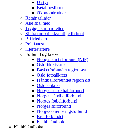
Utstyr
Betalingsformer
Økonomirutiner
Retningslinjer
Alle skal med
Trygge barn i idretten
Si ifra om kritikkverdige forhold
Bli Medlem
Politiattest
Hjertestartere
Forbund og kretser
Norges idrettsforbund (NIF)
Oslo idrettskrets
Basketforbundet region øst
Oslo fotballkrets
Håndballforbundet region øst
Oslo skikrets
Norges basketballforbund
Norges håndballforbund
Norges fotballforbund
Norges skiforbund
Norges orienteringsforbund
Brettforbundet
Klubbhåndbok
Klubbhåndboka