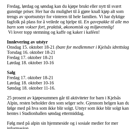
Fredag, lørdag og søndag kan du kjøpe brukt eller nytt til svært
gunstige priser. Her har du mulighet til å gjøre knall kjøp alt som
trengs av sportsutstyr for vinteren til hele familien. Vi har dyktige
fagfolk på plass for å veilede og hjelpe til.
En gavepakke til alle me
barn som vokser fort, praktisk, økonomisk og miljøvennlig!
Vi lover topp stemning og kaffe og kaker i kaféen!
Innlevering av utstyr
Onsdag 15. oktober 18-21
(bare for medlemmer i Kjelsås idrettslag
Torsdag 16. oktober 18-21
Fredag 17. oktober 18-21
Lørdag 18. oktober 10-16
Salg
Fredag 17. oktober 18-21
Lørdag 18. oktober 10-16
Søndag 18. oktober 11-16.
25 prosent av kjøpesummen går til aktiviteter for barn i Kjelsås
Alpin, resten beholder den som selger selv. Gjennom helgen kan d
følge med på hva som ikke blir solgt. Utstyr som ikke blir solgt kan
hentes i Stadionhallen søndag ettermiddag.
Følg med på alpin sin hjemmeside og i sosiale medier for mer
informasjon.