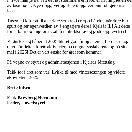
i, hvor mange har fått det litt strammere enn før, er frivillighet en de
av løsningen. Nye oppgaver og flere oppgaver enn tidligere må
løses.
Tusen takk for at til alle dere som rekker opp hånden når dere blir
spurt og ser egenverdien av å engasjere dere i Kjelsås IL! Alt dette
for at barn og ungdom skal få innholdsrike og gode opplevelser!
Vi ønsker og håper at 2025 blir et godt år og at enda flere barn og
unge får delta i idrettsaktiviteter, ha en god sosial arena og nå sine
mål i 2025! Det er vårt ønske for året som kommer!
På vegne av styret og administrasjonen i Kjelsås Idrettslag
Takk for i året som var! Lykke til med vintersesongen og videre
aktiviteter i 2025!
Beste hilsen
Erik Kreyberg Normann
Leder, Hovedstyret