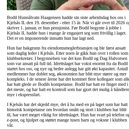
Bodil Hunnålvatn Haagensen hadde sin siste arbeidsdag hos oss i
Kjelsås IL den 19. desember - etter 15 år. Når vi går over til 2026 o
skriver 1. januar, er hun pensjonist. Før Bodil begynte å jobbe i
Kjelsås IL hadde hun i mange år engasjert seg som frivillig i laget.
Det er en imponerende innsatts hun har lagt ned.
Hun har bakgrunn fra eiendomsmeglerbransjen og ble først ansatt
som daglig leder i Kjelsås. Etter noen år gikk hun over i rollen som
klubbsekretær. I begynnelsen var det kun Bodil og Dag Halvorsen
som var ansatt på full tid. Idrettslaget har vokst enormt fra da Bodil
startet hos oss, og nye og bedre anlegg har gitt økt kapasitet. Antall
medlemmer har doblet seg, økonomien har blitt mye større og mer
kompleks. I de senere årene har det kommet flere kollegaer som all
har hatt glede av Bodils kompetanse. Bodil har hatt en finger med i
det meste, og har hatt en kontroll som har gjort det mulig å håndter
mye i ekspressfart.
I Kjelsås har det skjedd mye, det å ha med en på laget som har hatt
historisk kompetanse om hvordan smått og stort i klubben har blitt
til, har vært meget viktig for idrettslaget. Hun har svart på telefon o
e-post, og hjulpet og støttet mange tusen barn og voksne i klubben
vår.