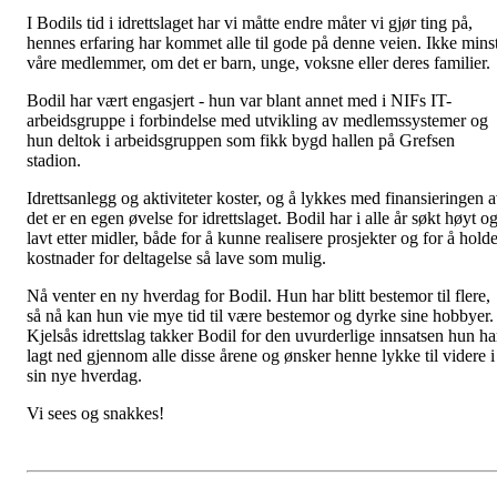
I Bodils tid i idrettslaget har vi måtte endre måter vi gjør ting på,
hennes erfaring har kommet alle til gode på denne veien. Ikke mins
våre medlemmer, om det er barn, unge, voksne eller deres familier.
Bodil har vært engasjert - hun var blant annet med i NIFs IT-
arbeidsgruppe i forbindelse med utvikling av medlemssystemer og
hun deltok i arbeidsgruppen som fikk bygd hallen på Grefsen
stadion.
Idrettsanlegg og aktiviteter koster, og å lykkes med finansieringen 
det er en egen øvelse for idrettslaget. Bodil har i alle år søkt høyt o
lavt etter midler, både for å kunne realisere prosjekter og for å hold
kostnader for deltagelse så lave som mulig.
Nå venter en ny hverdag for Bodil. Hun har blitt bestemor til flere,
så nå kan hun vie mye tid til være bestemor og dyrke sine hobbyer.
Kjelsås idrettslag takker Bodil for den uvurderlige innsatsen hun ha
lagt ned gjennom alle disse årene og ønsker henne lykke til videre i
sin nye hverdag.
Vi sees og snakkes!