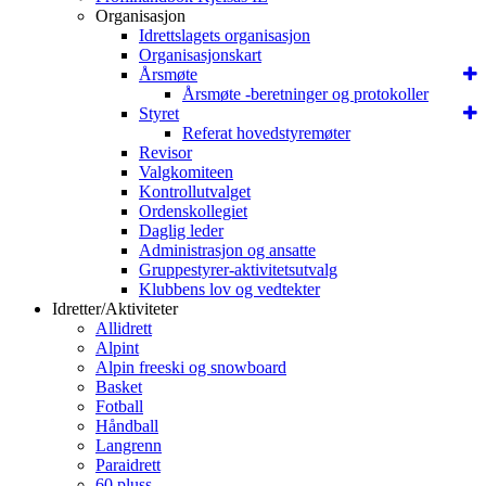
Organisasjon
Idrettslagets organisasjon
Organisasjonskart
Årsmøte
Årsmøte -beretninger og protokoller
Styret
Referat hovedstyremøter
Revisor
Valgkomiteen
Kontrollutvalget
Ordenskollegiet
Daglig leder
Administrasjon og ansatte
Gruppestyrer-aktivitetsutvalg
Klubbens lov og vedtekter
Idretter/Aktiviteter
Allidrett
Alpint
Alpin freeski og snowboard
Basket
Fotball
Håndball
Langrenn
Paraidrett
60 pluss