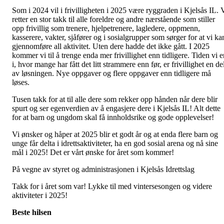
Som i 2024 vil i frivilligheten i 2025 være ryggraden i Kjelsås IL. 
retter en stor takk til alle foreldre og andre nærstående som stiller
opp frivillig som trenere, hjelpetrenere, lagledere, oppmenn,
kasserere, vakter, sjåfører og i sosialgrupper som sørger for at vi ka
gjennomføre all aktivitet. Uten dere hadde det ikke gått. I 2025
kommer vi til å trenge enda mer frivillighet enn tidligere. Tiden vi e
i, hvor mange har fått det litt strammere enn før, er frivillighet en de
av løsningen. Nye oppgaver og flere oppgaver enn tidligere må
løses.
Tusen takk for at til alle dere som rekker opp hånden når dere blir
spurt og ser egenverdien av å engasjere dere i Kjelsås IL! Alt dette
for at barn og ungdom skal få innholdsrike og gode opplevelser!
Vi ønsker og håper at 2025 blir et godt år og at enda flere barn og
unge får delta i idrettsaktiviteter, ha en god sosial arena og nå sine
mål i 2025! Det er vårt ønske for året som kommer!
På vegne av styret og administrasjonen i Kjelsås Idrettslag
Takk for i året som var! Lykke til med vintersesongen og videre
aktiviteter i 2025!
Beste hilsen