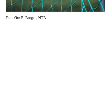
Foto: Ørn E. Borgen, NTB
Alle barn i norsk idrett skal tilbys et aktivitetstilbud innenfor
trygge og stimulerende miljøer. Er du trener eller leder i et
idrettslag, står du i en unik posisjon til å være en god
rollemodell og en trygg voksen i mange barns liv.
Er du utøver eller mamma og pappa til barn og unge som er med i
idretten, må du si ifra om du opplever noe som ikke stemmer. Vi ha
alle et ansvar for å sørge for at ledelsen i idrettslaget blir gjort kjen
med dette og kan ta videre grep. Gjør det heller én gang for mye
enn én gang for lite. Vi arbeider hele tiden for at det skal være
lettere å si ifra.
Er du trener, les retningslinjene og tenk over risikosituasjoner. Som
eksempel gjelder dette` uønsket berøring av utøvere, og at du som
trener ikke skal ha en kjærlighets- eller seksuell relasjon til utøvere.
Unngå kontakt med utøvere i private rom uten at det er flere til sted
eller det er avtalt med foresatte eller idrettsledelsen. Det gjelder all
aldre! Hvis det likevel skjer, må du kontakte din overordnede i
idrettslaget. Dette er viktig fordi vi vet at overgrepssaker skjer i slik
forhold.