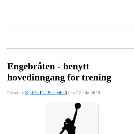
Engebråten - benytt
hovedinngang for trening
Postet av
Kjelsås IL - Basketball
den
22. okt 2020