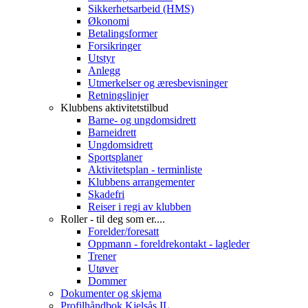
Sikkerhetsarbeid (HMS)
Økonomi
Betalingsformer
Forsikringer
Utstyr
Anlegg
Utmerkelser og æresbevisninger
Retningslinjer
Klubbens aktivitetstilbud
Barne- og ungdomsidrett
Barneidrett
Ungdomsidrett
Sportsplaner
Aktivitetsplan - terminliste
Klubbens arrangementer
Skadefri
Reiser i regi av klubben
Roller - til deg som er....
Forelder/foresatt
Oppmann - foreldrekontakt - lagleder
Trener
Utøver
Dommer
Dokumenter og skjema
Profilhåndbok Kjelsås IL