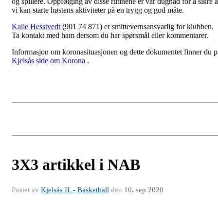
og spillere. Oppfølging av disse rutinene er vår dugnad for å sikre a
vi kan starte høstens aktiviteter på en trygg og god måte.
Kalle Hesstvedt
(901 74 871) er smittevernsansvarlig for klubben.
Ta kontakt med ham dersom du har spørsmål eller kommentarer.
Informasjon om koronasituasjonen og dette dokumentet finner du p
Kjelsås side om Korona
.
3X3 artikkel i NAB
Postet av
Kjelsås IL - Basketball
den
10. sep 2020