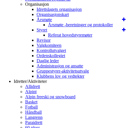
Organisasjon
Idrettslagets organisasjon
Organisasjonskart
Årsmøte
Årsmøte -beretninger og protokoller
Styret
Referat hovedstyremøter
Revisor
Valgkomiteen
Kontrollutvalget
Ordenskollegiet
Daglig leder
Administrasjon og ansatte
Gruppestyrer-aktivitetsutvalg
Klubbens lov og vedtekter
Idretter/Aktiviteter
Allidrett
Alpint
Alpin freeski og snowboard
Basket
Fotball
Håndball
Langrenn
Paraidrett
60 pluss