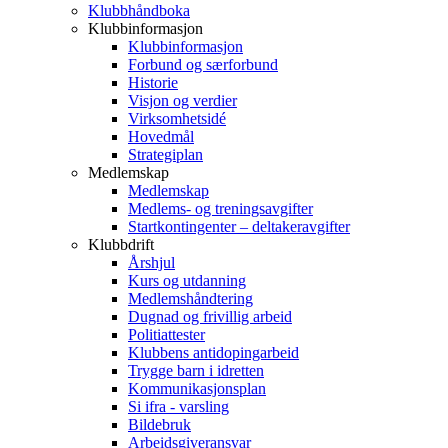
Klubbhåndboka
Klubbinformasjon
Klubbinformasjon
Forbund og særforbund
Historie
Visjon og verdier
Virksomhetsidé
Hovedmål
Strategiplan
Medlemskap
Medlemskap
Medlems- og treningsavgifter
Startkontingenter – deltakeravgifter
Klubbdrift
Årshjul
Kurs og utdanning
Medlemshåndtering
Dugnad og frivillig arbeid
Politiattester
Klubbens antidopingarbeid
Trygge barn i idretten
Kommunikasjonsplan
Si ifra - varsling
Bildebruk
Arbeidsgiveransvar