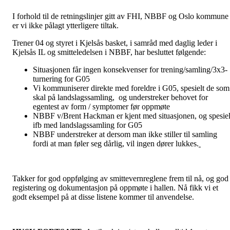
I forhold til de retningslinjer gitt av FHI, NBBF og Oslo kommune
er vi ikke pålagt ytterligere tiltak.
Trener 04 og styret i Kjelsås basket, i samråd med daglig leder i
Kjelsås IL og smitteledelsen i NBBF, har besluttet følgende:
Situasjonen får ingen konsekvenser for trening/samling/3x3-
turnering for G05
Vi kommuniserer direkte med foreldre i G05, spesielt de som
skal på landslagssamling, og understreker behovet for
egentest av form / symptomer før oppmøte
NBBF v/Brent Hackman er kjent med situasjonen, og spesiel
ifb med landslagssamling for G05
NBBF understreker at dersom man ikke stiller til samling
fordi at man føler seg dårlig, vil ingen dører lukkes.
Takker for god oppfølging av smittevernreglene frem til nå, og god
registering og dokumentasjon på oppmøte i hallen. Nå fikk vi et
godt eksempel på at disse listene kommer til anvendelse.