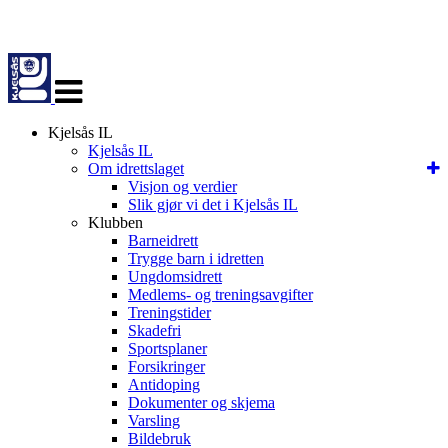
Veksle
navigasjon
Kjelsås IL
Kjelsås IL
Om idrettslaget
Visjon og verdier
Slik gjør vi det i Kjelsås IL
Klubben
Barneidrett
Trygge barn i idretten
Ungdomsidrett
Medlems- og treningsavgifter
Treningstider
Skadefri
Sportsplaner
Forsikringer
Antidoping
Dokumenter og skjema
Varsling
Bildebruk