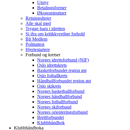
Utstyr
Betalingsformer
Økonomirutiner
Retningslinjer
Alle skal med
Trygge barn i idretten
Si ifra om kritikkverdige forhold
Bli Medlem
Politiattest
Hjertestartere
Forbund og kretser
Norges idrettsforbund (NIF)
Oslo idrettskrets
Basketforbundet region øst
Oslo fotballkrets
Håndballforbundet region øst
Oslo skikrets
Norges basketballforbund
Norges håndballforbund
Norges fotballforbund
Norges skiforbund
Norges orienteringsforbund
Brettforbundet
Klubbhåndbok
Klubbhåndboka