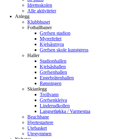
Idrettsskolen
Alle aktiviteter
Anlegg
Klubbhuset
Fotballbaner
Grefsen stadion
Myrerfeltet
Kjelsåsmyra
Grefsen skole kunstgress
Haller
Stadionhallen
Kjelsåshallen
Grefsenhallen
Engebråtenhallen
Rønningen
Skianlegg
Trollvann
Grefsenkleiva
Linderudkollen
Langsetløkka / Varmestua
Beachbane
Hjertestartere
Utebasket
Utegymmen