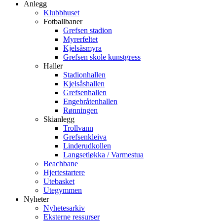
Anlegg
Klubbhuset
Fotballbaner
Grefsen stadion
Myrerfeltet
Kjelsåsmyra
Grefsen skole kunstgress
Haller
Stadionhallen
Kjelsåshallen
Grefsenhallen
Engebråtenhallen
Rønningen
Skianlegg
Trollvann
Grefsenkleiva
Linderudkollen
Langsetløkka / Varmestua
Beachbane
Hjertestartere
Utebasket
Utegymmen
Nyheter
Nyhetesarkiv
Eksterne ressurser