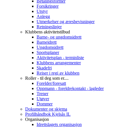
Betalingsformer
Forsikringer
Utstyr
Anlegg
Utmerkelser og æresbevisninger
Retningslinjer
Klubbens aktivitetstilbud
Barne- og ungdomsidrett
Barneidrett
Ungdomsidrett
Sportsplaner
Aktivitetsplan - terminliste
Klubbens arrangementer
Skadefri
Reiser i regi av klubben
Roller - til deg som er....
Forelder/foresatt
Oppmann - foreldrekontakt - lagleder
Trener
Utøver
Dommer
Dokumenter og skjema
Profilhåndbok Kjelsås IL
Organisasjon
Idrettslagets organisasjon