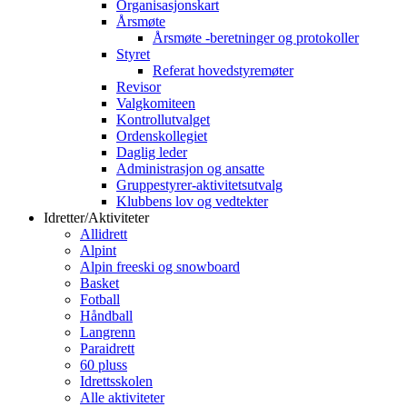
Organisasjonskart
Årsmøte
Årsmøte -beretninger og protokoller
Styret
Referat hovedstyremøter
Revisor
Valgkomiteen
Kontrollutvalget
Ordenskollegiet
Daglig leder
Administrasjon og ansatte
Gruppestyrer-aktivitetsutvalg
Klubbens lov og vedtekter
Idretter/Aktiviteter
Allidrett
Alpint
Alpin freeski og snowboard
Basket
Fotball
Håndball
Langrenn
Paraidrett
60 pluss
Idrettsskolen
Alle aktiviteter