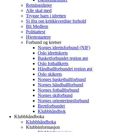
Retningslinjer
Alle skal med
Trygge barn i idretten
Si ifra om kritikkverdige forhold
Bli Medlem
Politiattest
Hjertestartere
Forbund og kretser
Norges idrettsforbund (NIF)
Oslo idrettskrets
Basketforbundet region øst
Oslo fotballkrets
Håndballforbundet region øst
Oslo skikrets
Norges basketballforbund
Norges håndballforbund
Norges fotballforbund
Norges skiforbund
Norges orienteringsforbund
Brettforbundet
Klubbhåndbok
Klubbhåndboka
Klubbhåndboka
Klubbinformasjon