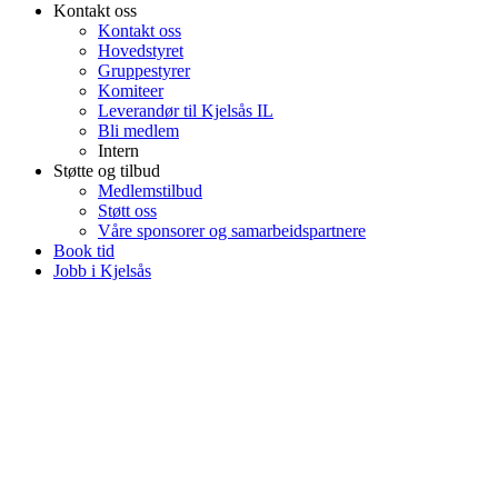
Kontakt oss
Kontakt oss
Hovedstyret
Gruppestyrer
Komiteer
Leverandør til Kjelsås IL
Bli medlem
Intern
Støtte og tilbud
Medlemstilbud
Støtt oss
Våre sponsorer og samarbeidspartnere
Book tid
Jobb i Kjelsås