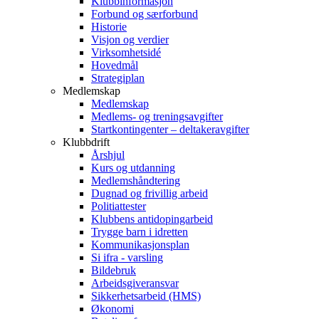
Klubbinformasjon
Forbund og særforbund
Historie
Visjon og verdier
Virksomhetsidé
Hovedmål
Strategiplan
Medlemskap
Medlemskap
Medlems- og treningsavgifter
Startkontingenter – deltakeravgifter
Klubbdrift
Årshjul
Kurs og utdanning
Medlemshåndtering
Dugnad og frivillig arbeid
Politiattester
Klubbens antidopingarbeid
Trygge barn i idretten
Kommunikasjonsplan
Si ifra - varsling
Bildebruk
Arbeidsgiveransvar
Sikkerhetsarbeid (HMS)
Økonomi