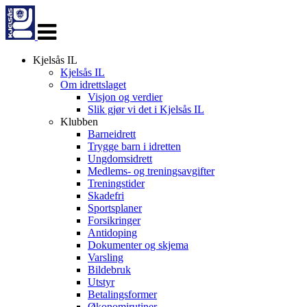
Veksle
navigasjon
Kjelsås IL
Kjelsås IL
Om idrettslaget
Visjon og verdier
Slik gjør vi det i Kjelsås IL
Klubben
Barneidrett
Trygge barn i idretten
Ungdomsidrett
Medlems- og treningsavgifter
Treningstider
Skadefri
Sportsplaner
Forsikringer
Antidoping
Dokumenter og skjema
Varsling
Bildebruk
Utstyr
Betalingsformer
Økonomirutiner