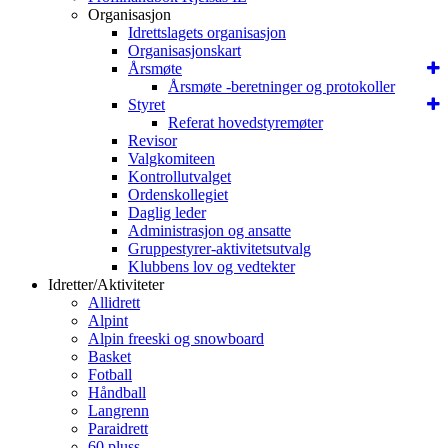
Organisasjon
Idrettslagets organisasjon
Organisasjonskart
Årsmøte
Årsmøte -beretninger og protokoller
Styret
Referat hovedstyremøter
Revisor
Valgkomiteen
Kontrollutvalget
Ordenskollegiet
Daglig leder
Administrasjon og ansatte
Gruppestyrer-aktivitetsutvalg
Klubbens lov og vedtekter
Idretter/Aktiviteter
Allidrett
Alpint
Alpin freeski og snowboard
Basket
Fotball
Håndball
Langrenn
Paraidrett
60 pluss