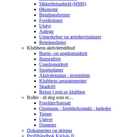
Sikkerhetsarbeid (HMS)
Økonomi
Betalingsformer
Forsikringer
Utstyr
Anlegg
Utmerkelser og æresbevisninger
Retningslinjer
Klubbens aktivitetstilbud
Barne- og ungdomsidrett
Barneidrett
Ungdomsidrett
Sportsplaner
Aktivitetsplan - terminliste
Klubbens arrangementer
Skadefri
Reiser i regi av klubben
Roller - til deg som er....
Forelder/foresatt
Oppmann - foreldrekontakt - lagleder
Trener
Utøver
Dommer
Dokumenter og skjema
Profilhåndbok Kjelsås IL