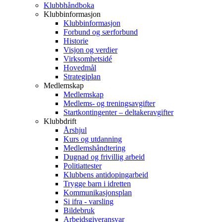
Klubbhåndboka
Klubbinformasjon
Klubbinformasjon
Forbund og særforbund
Historie
Visjon og verdier
Virksomhetsidé
Hovedmål
Strategiplan
Medlemskap
Medlemskap
Medlems- og treningsavgifter
Startkontingenter – deltakeravgifter
Klubbdrift
Årshjul
Kurs og utdanning
Medlemshåndtering
Dugnad og frivillig arbeid
Politiattester
Klubbens antidopingarbeid
Trygge barn i idretten
Kommunikasjonsplan
Si ifra - varsling
Bildebruk
Arbeidsgiveransvar