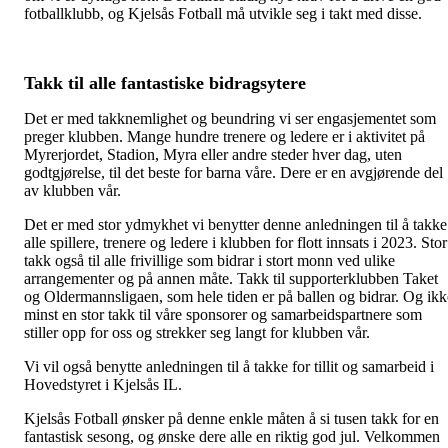
fotballklubb, og Kjelsås Fotball må utvikle seg i takt med disse.
Takk til alle fantastiske bidragsytere
Det er med takknemlighet og beundring vi ser engasjementet som
preger klubben. Mange hundre trenere og ledere er i aktivitet på
Myrerjordet, Stadion, Myra eller andre steder hver dag, uten
godtgjørelse, til det beste for barna våre. Dere er en avgjørende del
av klubben vår.
Det er med stor ydmykhet vi benytter denne anledningen til å takke
alle spillere, trenere og ledere i klubben for flott innsats i 2023. Stor
takk også til alle frivillige som bidrar i stort monn ved ulike
arrangementer og på annen måte. Takk til supporterklubben Taket
og Oldermannsligaen, som hele tiden er på ballen og bidrar. Og ikk
minst en stor takk til våre sponsorer og samarbeidspartnere som
stiller opp for oss og strekker seg langt for klubben vår.
Vi vil også benytte anledningen til å takke for tillit og samarbeid i
Hovedstyret i Kjelsås IL.
Kjelsås Fotball ønsker på denne enkle måten å si tusen takk for en
fantastisk sesong, og ønske dere alle en riktig god jul. Velkommen