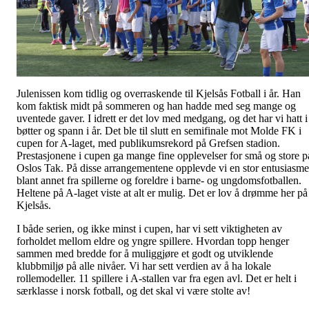
Julenissen kom tidlig og overraskende til Kjelsås Fotball i år. Han
kom faktisk midt på sommeren og han hadde med seg mange og
uventede gaver. I idrett er det lov med medgang, og det har vi hatt i
bøtter og spann i år. Det ble til slutt en semifinale mot Molde FK i
cupen for A-laget, med publikumsrekord på Grefsen stadion.
Prestasjonene i cupen ga mange fine opplevelser for små og store p
Oslos Tak. På disse arrangementene opplevde vi en stor entusiasme
blant annet fra spillerne og foreldre i barne- og ungdomsfotballen.
Heltene på A-laget viste at alt er mulig. Det er lov å drømme her på
Kjelsås.
I både serien, og ikke minst i cupen, har vi sett viktigheten av
forholdet mellom eldre og yngre spillere. Hvordan topp henger
sammen med bredde for å muliggjøre et godt og utviklende
klubbmiljø på alle nivåer. Vi har sett verdien av å ha lokale
rollemodeller. 11 spillere i A-stallen var fra egen avl. Det er helt i
særklasse i norsk fotball, og det skal vi være stolte av!