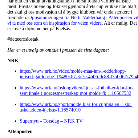
har blitt en viktig utviklingsklubb i norsk fotball varmer kanskje
mest. Prestasjonene og fokuset gjennom årets cup er ikke noe blaff,
det skal gi oss motivasjon til å bygge klubben vår enda sterkere i
fremtiden.
Oppsummeringen fra Bertil Valderhaug i Aftenposten vi
vi ta med oss som en inspirasjon for veien videre
. Alt er mulig. Det
er love å drømme her på Kjelsås.
#detteeroslostak
Her er et utvalg av omtale i pressen de siste dagene:
NRK
https://www.nrk.no/video/molde-maa-inn-i-edderkopp-
infisert-garderobe_19480c67-3c7e-4b06-9c88-f350d6f579b
https://www.nrk.no/osloogviken/kjelsas-fotball-er-klar-for-
semifinale-i-norgesmesterskap-mot-molde-fk-1.16567532
https://www.nrk.no/sport/molde-klar-for-cupfinalen-_-slo-
askeladden-kjelsas-1.16574010
Supernytt – Torsdag – NRK TV
Aftenposten