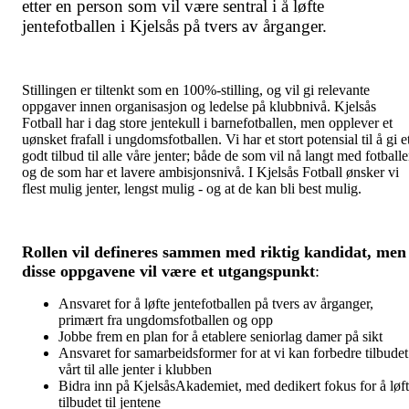
etter en person som vil være sentral i å løfte
jentefotballen i Kjelsås på tvers av årganger.
Stillingen er tiltenkt som en 100%-stilling, og vil gi relevante
oppgaver innen organisasjon og ledelse på klubbnivå. Kjelsås
Fotball har i dag store jentekull i barnefotballen, men opplever et
uønsket frafall i ungdomsfotballen. Vi har et stort potensial til å gi e
godt tilbud til alle våre jenter; både de som vil nå langt med fotball
og de som har et lavere ambisjonsnivå. I Kjelsås Fotball ønsker vi
flest mulig jenter, lengst mulig - og at de kan bli best mulig.
Rollen vil defineres sammen med riktig kandidat, men
disse oppgavene vil være et utgangspunkt
:
Ansvaret for å løfte jentefotballen på tvers av årganger,
primært fra ungdomsfotballen og opp
Jobbe frem en plan for å etablere seniorlag damer på sikt
Ansvaret for samarbeidsformer for at vi kan forbedre tilbudet
vårt til alle jenter i klubben
Bidra inn på KjelsåsAkademiet, med dedikert fokus for å løf
tilbudet til jentene