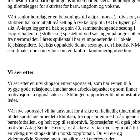
for nesten 1000 barn og unge. Klubben har en sterk lokaltilhørighet
og tilrettelegger for aktivitet for barn, ungdom og voksne.
Vårt senior herrelag er en betydningsfull aktør i norsk 2. divisjon, 
klubben har som uttalt målsetting å rykke opp til OBOS-ligaen på
sikt. A-laget legger nå bak seg sin 43. sammenhengende sesong i
toppfotballen, og skiller seg spesielt ut ved satsingen på unge spille
fra nærområdet. I årets spillerstall har vi imponerende 11 lokale
Kjelsåsspillere. Kjelsås oppnådde denne sesongen en historisk NM
semifinale, noe som vitner om en klubb i kontinuerlig utvikling.
Vi ser etter
Vi ser etter en utviklingsorientert sportssjef, som har evnen til å
bygge gode relasjoner, innehar stor arbeidskapasitet og som finner
motivasjon i å oppnå suksess. Stillingen rapporterer til administrativ
leder.
Vår nye sportssjef vil ha ansvaret for å sikre en helhetlig tilnærmin
til det sportslige arbeidet i klubben, fra oppstarten med 5-åringene i
barnefotballen, og helt opp til seniornivå. Sportssjefen vil også job
mot vårt A-lag Senior Herrer, for å sikre at vi tar nye steg mot å bli
en viktig utviklingsklubb i norsk toppfotball. Du vil eie og
videreutvikle Sportsplanen, og sikre at vi etterlever den.