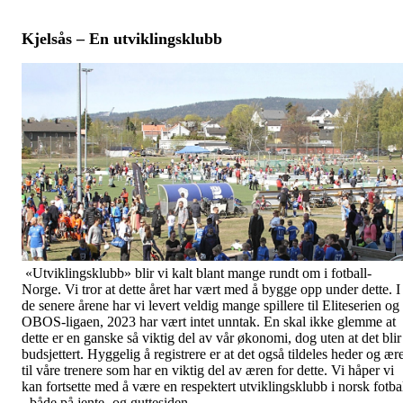
Kjelsås – En utviklingsklubb
«Utviklingsklubb» blir vi kalt blant mange rundt om i fotball-
Norge. Vi tror at dette året har vært med å bygge opp under dette. I
de senere årene har vi levert veldig mange spillere til Eliteserien og
OBOS-ligaen, 2023 har vært intet unntak. En skal ikke glemme at
dette er en ganske så viktig del av vår økonomi, dog uten at det blir
budsjettert. Hyggelig å registrere er at det også tildeles heder og ær
til våre trenere som har en viktig del av æren for dette. Vi håper vi
kan fortsette med å være en respektert utviklingsklubb i norsk fotba
- både på jente- og guttesiden.