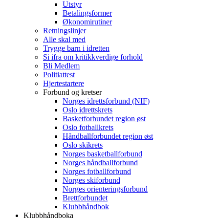
Utstyr
Betalingsformer
Økonomirutiner
Retningslinjer
Alle skal med
Trygge barn i idretten
Si ifra om kritikkverdige forhold
Bli Medlem
Politiattest
Hjertestartere
Forbund og kretser
Norges idrettsforbund (NIF)
Oslo idrettskrets
Basketforbundet region øst
Oslo fotballkrets
Håndballforbundet region øst
Oslo skikrets
Norges basketballforbund
Norges håndballforbund
Norges fotballforbund
Norges skiforbund
Norges orienteringsforbund
Brettforbundet
Klubbhåndbok
Klubbhåndboka