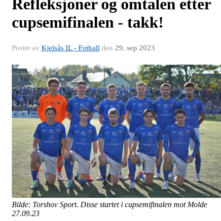
Refleksjoner og omtalen etter
cupsemifinalen - takk!
Postet av
Kjelsås IL - Fotball
den
29. sep 2023
Bilde: Torshov Sport. Disse startet i cupsemifinalen mot Molde
27.09.23