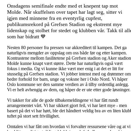
Onsdagens semifinale endte med et knepent tap mot
Molde. Når skuffelsen over tapet har lagt seg, sitter vi
igjen med minnene fra en eventyrlig cupfest,
publikumsrekord på Grefsen Stadion og ekstremt mye
lidenskap og stolhet for stedet og klubben vår. Takk til all
som har bidratt 💙
Nesten 80 personer fra pressen var akkreditert til kampen. Det ga
naturligvis mengder av oppslag om oss både før og etter kampen.
Kontrastene mellom fasilitetene på Grefsen stadion og Aker stadion
Molde kunne knapt vært større. Dette har naturligvis også vært
fokus i media. Og vi kunne ikke vært mer enig i at det er litt for
stusselig på Grefsen stadion. Vi jobber intenst med og drømmer om
bedre forhold for barn, unge og voksne her i Oslo Nord. Vi håper
Oslo kommune ser den samme verdien av å tilby ordentlig anlegg.
Vi er helt avhengig av dem, og håper de er ute etter gode løsninger
Vi takker for alle de gode tilbakemeldingene vi har fått rundt
arrangementet vårt. Vi har sikkert gjort feil, vi har lært mye - men
basert på det vi har hørt, ble det håndtert veldig bra av en liten klub
tuftet på stort sett frivillighet.
Omtalen vi har fått om hvordan vi forvalter ressursene våre og at vi