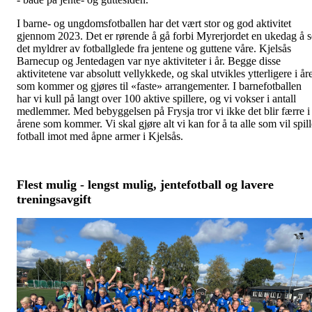
I barne- og ungdomsfotballen har det vært stor og god aktivitet
gjennom 2023. Det er rørende å gå forbi Myrerjordet en ukedag å s
det myldrer av fotballglede fra jentene og guttene våre. Kjelsås
Barnecup og Jentedagen var nye aktiviteter i år. Begge disse
aktivitetene var absolutt vellykkede, og skal utvikles ytterligere i år
som kommer og gjøres til «faste» arrangementer. I barnefotballen
har vi kull på langt over 100 aktive spillere, og vi vokser i antall
medlemmer. Med bebyggelsen på Frysja tror vi ikke det blir færre i
årene som kommer. Vi skal gjøre alt vi kan for å ta alle som vil spill
fotball imot med åpne armer i Kjelsås.
Flest mulig - lengst mulig, jentefotball og lavere
treningsavgift