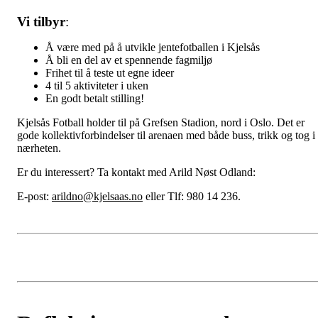
Vi tilbyr
:
Å være med på å utvikle jentefotballen i Kjelsås
Å bli en del av et spennende fagmiljø
Frihet til å teste ut egne ideer
4 til 5 aktiviteter i uken
En godt betalt stilling!
Kjelsås Fotball holder til på Grefsen Stadion, nord i Oslo. Det er
gode kollektivforbindelser til arenaen med både buss, trikk og tog i
nærheten.
Er du interessert? Ta kontakt med Arild Nøst Odland:
E-post:
arildno@kjelsaas.no
eller Tlf: 980 14 236.