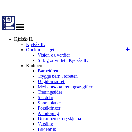
Veksle
navigasjon
Kjelsås IL
Kjelsås IL
Om idrettslaget
Visjon og verdier
Slik gjør vi det i Kjelsås IL
Klubben
Barneidrett
Trygge barn i idretten
Ungdomsidrett
Medlems- og treningsavgifter
Treningstider
Skadefri
Sportsplaner
Forsikringer
Antidoping
Dokumenter og skjema
Varsling
Bildebruk