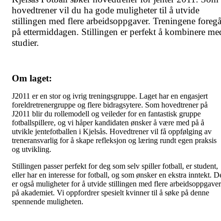
hovedtrener vil du ha gode muligheter til å utvide
stillingen med flere arbeidsoppgaver. Treningene foregå
på ettermiddagen. Stillingen er perfekt å kombinere me
studier.
Om laget:
J2011 er en stor og ivrig treningsgruppe. Laget har en engasjert
foreldretrenergruppe og flere bidragsytere. Som hovedtrener på
J2011 blir du rollemodell og veileder for en fantastisk gruppe
fotballspillere, og vi håper kandidaten ønsker å være med på å
utvikle jentefotballen i Kjelsås. Hovedtrener vil få oppfølging av
treneransvarlig for å skape refleksjon og læring rundt egen praksis
og utvikling.
Stillingen passer perfekt for deg som selv spiller fotball, er student,
eller har en interesse for fotball, og som ønsker en ekstra inntekt. D
er også muligheter for å utvide stillingen med flere arbeidsoppgaver
på akademiet. Vi oppfordrer spesielt kvinner til å søke på denne
spennende muligheten.