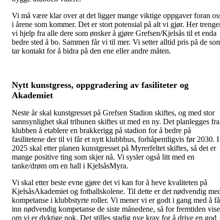
Vi må være klar over at det ligger mange viktige oppgaver foran os
i årene som kommer. Det er stort potensial på alt vi gjør. Her trenge
vi hjelp fra alle dere som ønsker å gjøre Grefsen/Kjelsås til et enda
bedre sted å bo. Sammen får vi til mer. Vi setter alltid pris på de so
tar kontakt for å bidra på den ene eller andre måten.
Nytt kunstgress, oppgradering av fasiliteter og
Akademiet
Neste år skal kunstgresset på Grefsen Stadion skiftes, og med stor
sannsynlighet skal tribunen skiftes ut med en ny. Det planlegges fra
klubben å etablere en brakkerigg på stadion for å bedre på
fasilitetene der til vi får et nytt klubbhus, forhåpentligvis før 2030. I
2025 skal etter planen kunstgresset på Myrerfeltet skiftes, så det er
mange positive ting som skjer nå. Vi sysler også litt med en
tanke/drøm om en hall i KjelsåsMyra.
Vi skal etter beste evne gjøre det vi kan for å heve kvaliteten på
KjelsåsAkademiet og fotballskolene. Til dette er det nødvendig me
kompetanse i klubbstyrte roller. Vi mener vi er godt i gang med å få
inn nødvendig kompetanse de siste månedene, så for fremtiden vise
om vi er dyktige nok. Det stilles stadig nye krav for å drive en god