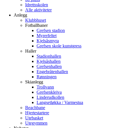
Idrettsskolen
Alle aktiviteter
Anlegg
Klubbhuset
Fotballbaner
Grefsen stadion
Myrerfeltet
Kjelsåsmyra
Grefsen skole kunstgress
Haller
Stadionhallen
Kjelsåshallen
Grefsenhallen
Engebråtenhallen
Rønningen
Skianlegg
Trollvann
Grefsenkleiva
Linderudkollen
Langsetløkka / Varmestua
Beachbane
Hjertestartere
Utebasket
Utegymmen