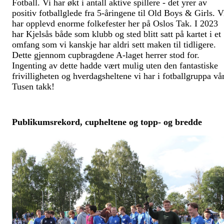
Fotball. Vi har økt i antall aktive spillere - det yrer av
positiv fotballglede fra 5-åringene til Old Boys & Girls. V
har opplevd enorme folkefester her på Oslos Tak. I 2023
har Kjelsås både som klubb og sted blitt satt på kartet i et
omfang som vi kanskje har aldri sett maken til tidligere.
Dette gjennom cupbragdene A-laget herrer stod for.
Ingenting av dette hadde vært mulig uten den fantastiske
frivilligheten og hverdagsheltene vi har i fotballgruppa vår
Tusen takk!
Publikumsrekord, cupheltene og topp- og bredde