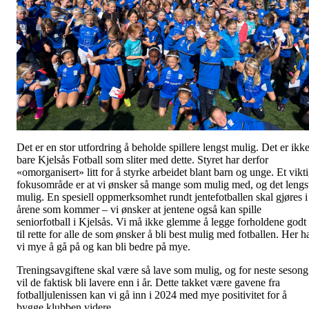
Det er en stor utfordring å beholde spillere lengst mulig. Det er ikk
bare Kjelsås Fotball som sliter med dette. Styret har derfor
«omorganisert» litt for å styrke arbeidet blant barn og unge. Et vikt
fokusområde er at vi ønsker så mange som mulig med, og det lengs
mulig. En spesiell oppmerksomhet rundt jentefotballen skal gjøres i
årene som kommer – vi ønsker at jentene også kan spille
seniorfotball i Kjelsås. Vi må ikke glemme å legge forholdene godt
til rette for alle de som ønsker å bli best mulig med fotballen. Her h
vi mye å gå på og kan bli bedre på mye.
Treningsavgiftene skal være så lave som mulig, og for neste sesong
vil de faktisk bli lavere enn i år. Dette takket være gavene fra
fotballjulenissen kan vi gå inn i 2024 med mye positivitet for å
bygge klubben videre.