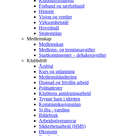
Klubbinformasjon
Forbund og særforbund
Historie
Visjon og verdier
Virksomhetsidé
Hovedmål
Strategiplan
Medlemskap
Medlemskap
Medlems- og treningsavgifter
Startkontingenter – deltakeravgifter
Klubbdrift
Årshjul
Kurs og utdanning
Medlemshåndtering
Dugnad og frivillig arbeid
Politiattester
Klubbens antidopingarbeid
Trygge barn i idretten
Kommunikasjonsplan
Si ifra - varsling
Bildebruk
Arbeidsgiveransvar
Sikkerhetsarbeid (HMS)
Økonomi