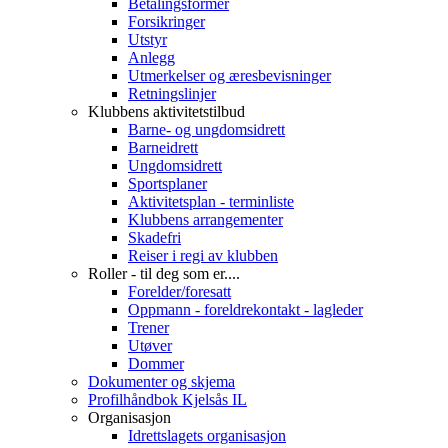
Betalingsformer
Forsikringer
Utstyr
Anlegg
Utmerkelser og æresbevisninger
Retningslinjer
Klubbens aktivitetstilbud
Barne- og ungdomsidrett
Barneidrett
Ungdomsidrett
Sportsplaner
Aktivitetsplan - terminliste
Klubbens arrangementer
Skadefri
Reiser i regi av klubben
Roller - til deg som er....
Forelder/foresatt
Oppmann - foreldrekontakt - lagleder
Trener
Utøver
Dommer
Dokumenter og skjema
Profilhåndbok Kjelsås IL
Organisasjon
Idrettslagets organisasjon