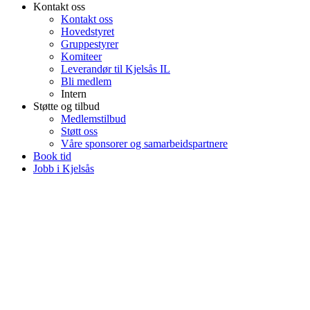
Kontakt oss
Kontakt oss
Hovedstyret
Gruppestyrer
Komiteer
Leverandør til Kjelsås IL
Bli medlem
Intern
Støtte og tilbud
Medlemstilbud
Støtt oss
Våre sponsorer og samarbeidspartnere
Book tid
Jobb i Kjelsås