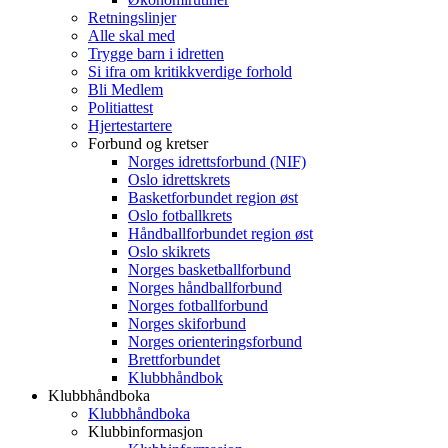
Retningslinjer
Alle skal med
Trygge barn i idretten
Si ifra om kritikkverdige forhold
Bli Medlem
Politiattest
Hjertestartere
Forbund og kretser
Norges idrettsforbund (NIF)
Oslo idrettskrets
Basketforbundet region øst
Oslo fotballkrets
Håndballforbundet region øst
Oslo skikrets
Norges basketballforbund
Norges håndballforbund
Norges fotballforbund
Norges skiforbund
Norges orienteringsforbund
Brettforbundet
Klubbhåndbok
Klubbhåndboka
Klubbhåndboka
Klubbinformasjon