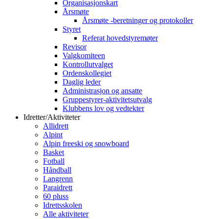
Organisasjonskart
Årsmøte
Årsmøte -beretninger og protokoller
Styret
Referat hovedstyremøter
Revisor
Valgkomiteen
Kontrollutvalget
Ordenskollegiet
Daglig leder
Administrasjon og ansatte
Gruppestyrer-aktivitetsutvalg
Klubbens lov og vedtekter
Idretter/Aktiviteter
Allidrett
Alpint
Alpin freeski og snowboard
Basket
Fotball
Håndball
Langrenn
Paraidrett
60 pluss
Idrettsskolen
Alle aktiviteter