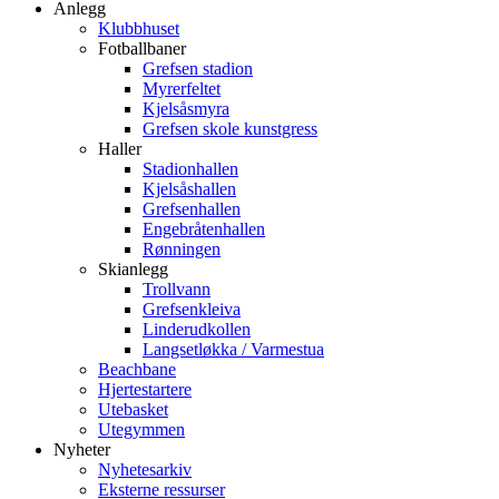
Anlegg
Klubbhuset
Fotballbaner
Grefsen stadion
Myrerfeltet
Kjelsåsmyra
Grefsen skole kunstgress
Haller
Stadionhallen
Kjelsåshallen
Grefsenhallen
Engebråtenhallen
Rønningen
Skianlegg
Trollvann
Grefsenkleiva
Linderudkollen
Langsetløkka / Varmestua
Beachbane
Hjertestartere
Utebasket
Utegymmen
Nyheter
Nyhetesarkiv
Eksterne ressurser