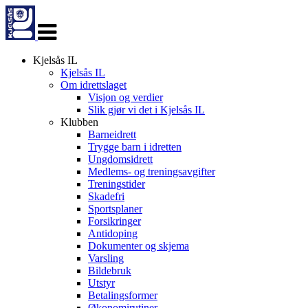
Veksle
navigasjon
Kjelsås IL
Kjelsås IL
Om idrettslaget
Visjon og verdier
Slik gjør vi det i Kjelsås IL
Klubben
Barneidrett
Trygge barn i idretten
Ungdomsidrett
Medlems- og treningsavgifter
Treningstider
Skadefri
Sportsplaner
Forsikringer
Antidoping
Dokumenter og skjema
Varsling
Bildebruk
Utstyr
Betalingsformer
Økonomirutiner