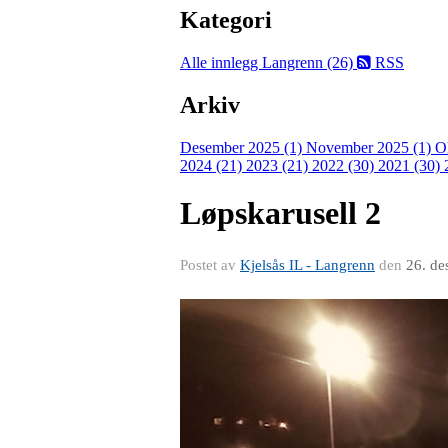
Kategori
Alle innlegg
Langrenn (26)
RSS
Arkiv
Desember 2025 (1)
November 2025 (1)
O
2024 (21)
2023 (21)
2022 (30)
2021 (30)
Løpskarusell 2
Postet av
Kjelsås IL - Langrenn
den
26. de