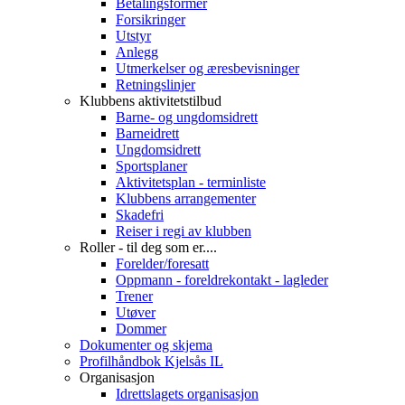
Betalingsformer
Forsikringer
Utstyr
Anlegg
Utmerkelser og æresbevisninger
Retningslinjer
Klubbens aktivitetstilbud
Barne- og ungdomsidrett
Barneidrett
Ungdomsidrett
Sportsplaner
Aktivitetsplan - terminliste
Klubbens arrangementer
Skadefri
Reiser i regi av klubben
Roller - til deg som er....
Forelder/foresatt
Oppmann - foreldrekontakt - lagleder
Trener
Utøver
Dommer
Dokumenter og skjema
Profilhåndbok Kjelsås IL
Organisasjon
Idrettslagets organisasjon