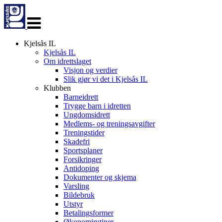
Veksle
navigasjon
Kjelsås IL
Kjelsås IL
Om idrettslaget
Visjon og verdier
Slik gjør vi det i Kjelsås IL
Klubben
Barneidrett
Trygge barn i idretten
Ungdomsidrett
Medlems- og treningsavgifter
Treningstider
Skadefri
Sportsplaner
Forsikringer
Antidoping
Dokumenter og skjema
Varsling
Bildebruk
Utstyr
Betalingsformer
Økonomirutiner