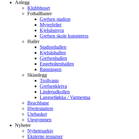
Anlegg
Klubbhuset
Fotballbaner
Grefsen stadion
Myrerfeltet
Kjelsåsmyra
Grefsen skole kunstgress
Haller
Stadionhallen
Kjelsåshallen
Grefsenhallen
Engebråtenhallen
Rønningen
Skianlegg
Trollvann
Grefsenkleiva
Linderudkollen
Langsetløkka / Varmestua
Beachbane
Hjertestartere
Utebasket
Utegymmen
Nyheter
Nyhetesarkiv
Eksterne ressurser