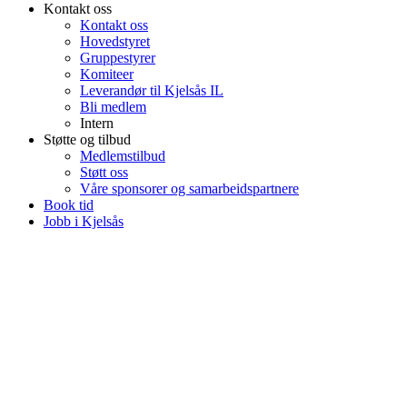
Kontakt oss
Kontakt oss
Hovedstyret
Gruppestyrer
Komiteer
Leverandør til Kjelsås IL
Bli medlem
Intern
Støtte og tilbud
Medlemstilbud
Støtt oss
Våre sponsorer og samarbeidspartnere
Book tid
Jobb i Kjelsås