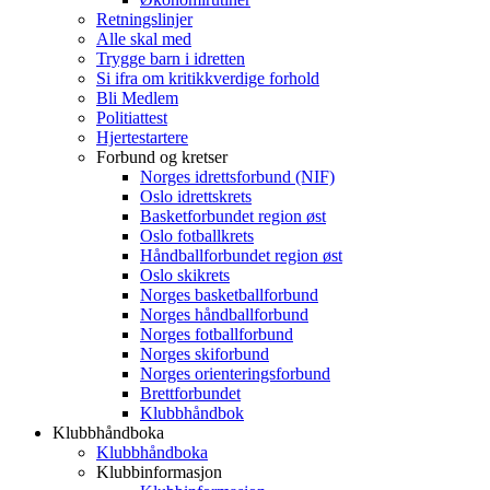
Retningslinjer
Alle skal med
Trygge barn i idretten
Si ifra om kritikkverdige forhold
Bli Medlem
Politiattest
Hjertestartere
Forbund og kretser
Norges idrettsforbund (NIF)
Oslo idrettskrets
Basketforbundet region øst
Oslo fotballkrets
Håndballforbundet region øst
Oslo skikrets
Norges basketballforbund
Norges håndballforbund
Norges fotballforbund
Norges skiforbund
Norges orienteringsforbund
Brettforbundet
Klubbhåndbok
Klubbhåndboka
Klubbhåndboka
Klubbinformasjon