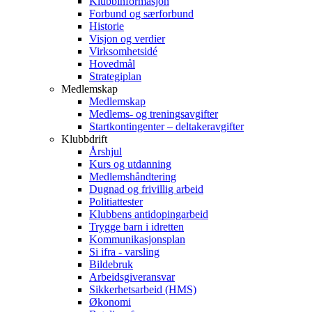
Klubbinformasjon
Forbund og særforbund
Historie
Visjon og verdier
Virksomhetsidé
Hovedmål
Strategiplan
Medlemskap
Medlemskap
Medlems- og treningsavgifter
Startkontingenter – deltakeravgifter
Klubbdrift
Årshjul
Kurs og utdanning
Medlemshåndtering
Dugnad og frivillig arbeid
Politiattester
Klubbens antidopingarbeid
Trygge barn i idretten
Kommunikasjonsplan
Si ifra - varsling
Bildebruk
Arbeidsgiveransvar
Sikkerhetsarbeid (HMS)
Økonomi