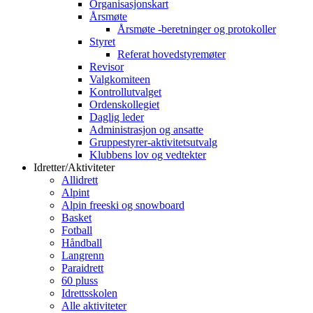
Organisasjonskart
Årsmøte
Årsmøte -beretninger og protokoller
Styret
Referat hovedstyremøter
Revisor
Valgkomiteen
Kontrollutvalget
Ordenskollegiet
Daglig leder
Administrasjon og ansatte
Gruppestyrer-aktivitetsutvalg
Klubbens lov og vedtekter
Idretter/Aktiviteter
Allidrett
Alpint
Alpin freeski og snowboard
Basket
Fotball
Håndball
Langrenn
Paraidrett
60 pluss
Idrettsskolen
Alle aktiviteter