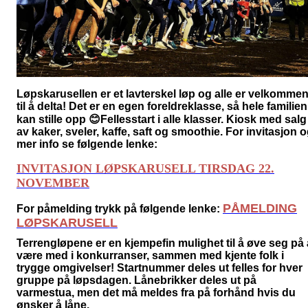
Løpskarusellen
er et lavterskel løp og alle er velkomme
til å delta! Det er en egen foreldreklasse, så hele
familien
kan stille opp
😊F
ellesstart i alle klasser. Kiosk med salg
av kaker, sveler, kaffe, saft og smoothie.
For invitasjon 
mer info se følgende lenke
:
INVITASJON LØPSKARUSELL TIRSDAG 22.
NOVEMBER
PÅMELDING
For påmelding trykk på følgende lenke:
LØPSKARUSELL
Terrengløpene er en kjempefin mulighet til å øve seg på 
være med i konkurranser, sammen med kjente folk i
trygge omgivelser! Startnummer deles ut felles for hver
gruppe på løpsdagen. Lånebrikker deles ut på
varmestua, men det må meldes fra på forhånd hvis du
ønsker å låne.