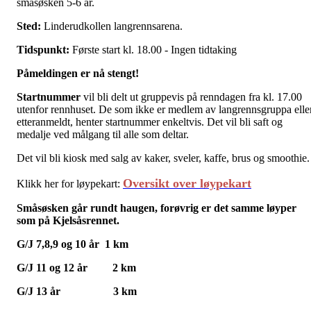
småsøsken 5-6 år.
Sted:
Linderudkollen langrennsarena.
Tidspunkt:
Første start kl. 18.00 - Ingen tidtaking
Påmeldingen er nå stengt!
Startnummer
vil bli delt ut gruppevis på renndagen fra kl. 17.00
utenfor rennhuset. De som ikke er medlem av langrennsgruppa elle
etteranmeldt, henter startnummer enkeltvis. Det vil bli saft og
medalje ved målgang til alle som deltar.
Det vil bli kiosk med salg av kaker, sveler, kaffe, brus og smoothie.
Oversikt over løypekart
Klikk her for løypekart:
Småsøsken går rundt haugen, f
orøvrig er det samme løyper
som på Kjelsåsrennet.
G/J 7,8,9 og 10 år 1 km
G/J 11 og 12 år 2 km
G/J 13 år 3 km