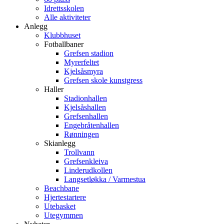
Idrettsskolen
Alle aktiviteter
Anlegg
Klubbhuset
Fotballbaner
Grefsen stadion
Myrerfeltet
Kjelsåsmyra
Grefsen skole kunstgress
Haller
Stadionhallen
Kjelsåshallen
Grefsenhallen
Engebråtenhallen
Rønningen
Skianlegg
Trollvann
Grefsenkleiva
Linderudkollen
Langsetløkka / Varmestua
Beachbane
Hjertestartere
Utebasket
Utegymmen