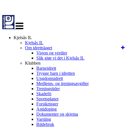
Veksle
navigasjon
Kjelsås IL
Kjelsås IL
Om idrettslaget
Visjon og verdier
Slik gjør vi det i Kjelsås IL
Klubben
Barneidrett
Trygge barn i idretten
Ungdomsidrett
Medlems- og treningsavgifter
Treningstider
Skadefri
Sportsplaner
Forsikringer
Antidoping
Dokumenter og skjema
Varsling
Bildebruk