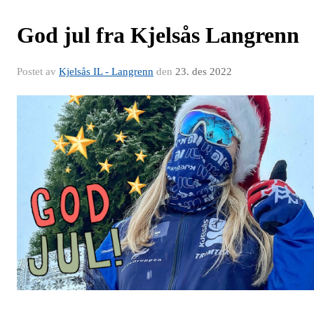
God jul fra Kjelsås Langrenn
Postet av
Kjelsås IL - Langrenn
den
23. des 2022