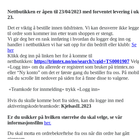
Nettbutikken er åpen til 23/04/2023 med forventet levering i u
23.
Det er viktig å bestille innen tidsfristen. Vi kan dessverre ikke legge
til ordre som kommer inn etter team shoppen er stengt.
Vi gir deg her en rask innføring i hvordan du logger deg inn og
handler i nettbutikken vi har satt opp for din bedrift eller klubb:
Se
her
Klikk deg inn på linken her for å komme til
nettbutikken:
https://trimtex.no/no/search?cgid=TS0001907
Vel
«Logg inn» om du allerede er registrert som bruker på trimtex.no
eller “Ny konto” om det er første gang du bestiller fra oss. På mobil
må du scrolle litt nedover på siden for å finne disse to valgene.
«Teamkode for innmelding» trykk «Logg inn»
Hvis du skulle komme bort fra siden, kan du logge inn med
aktiveringskode/teamkode:
KjelsasIL2023
Er du usikker på hvilken størrelse du skal velge, se vår
informasjonsfilm
her.
Du skal motta en ordrebekreftelse fra oss når din ordre har gått
gjennom.