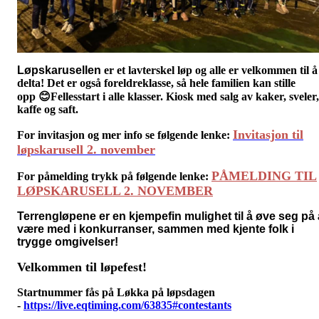
Løpskarusellen
er et lavterskel løp og alle er velkommen til å
delta! Det er også foreldreklasse, så hele
familien kan stille
opp
😊F
ellesstart i alle klasser. Kiosk med salg av kaker, sveler,
kaffe og saft.
Invitasjon til
For invitasjon og mer info se følgende lenke
:
løpskarusell 2. november
PÅMELDING TIL
For påmelding trykk på følgende lenke:
LØPSKARUSELL 2. NOVEMBER
Terrengløpene er en kjempefin mulighet til å øve seg på 
være med i konkurranser, sammen med kjente folk i
trygge omgivelser!
Velkommen til løpefest!
Startnummer fås på Løkka på løpsdagen
-
https://live.eqtiming.com/63835#contestants