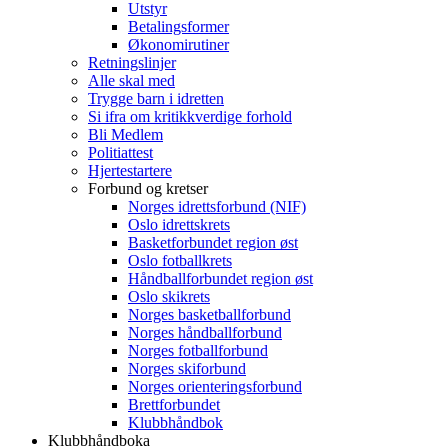
Utstyr
Betalingsformer
Økonomirutiner
Retningslinjer
Alle skal med
Trygge barn i idretten
Si ifra om kritikkverdige forhold
Bli Medlem
Politiattest
Hjertestartere
Forbund og kretser
Norges idrettsforbund (NIF)
Oslo idrettskrets
Basketforbundet region øst
Oslo fotballkrets
Håndballforbundet region øst
Oslo skikrets
Norges basketballforbund
Norges håndballforbund
Norges fotballforbund
Norges skiforbund
Norges orienteringsforbund
Brettforbundet
Klubbhåndbok
Klubbhåndboka