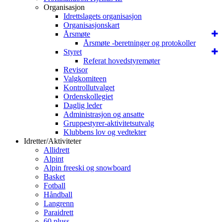
Organisasjon
Idrettslagets organisasjon
Organisasjonskart
Årsmøte
Årsmøte -beretninger og protokoller
Styret
Referat hovedstyremøter
Revisor
Valgkomiteen
Kontrollutvalget
Ordenskollegiet
Daglig leder
Administrasjon og ansatte
Gruppestyrer-aktivitetsutvalg
Klubbens lov og vedtekter
Idretter/Aktiviteter
Allidrett
Alpint
Alpin freeski og snowboard
Basket
Fotball
Håndball
Langrenn
Paraidrett
60 pluss