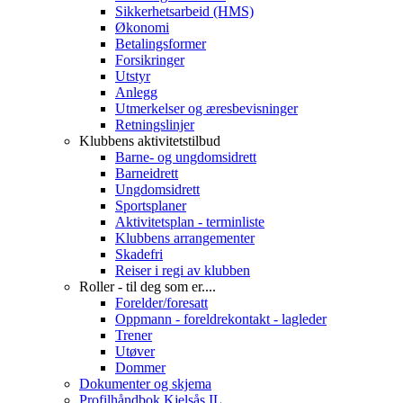
Sikkerhetsarbeid (HMS)
Økonomi
Betalingsformer
Forsikringer
Utstyr
Anlegg
Utmerkelser og æresbevisninger
Retningslinjer
Klubbens aktivitetstilbud
Barne- og ungdomsidrett
Barneidrett
Ungdomsidrett
Sportsplaner
Aktivitetsplan - terminliste
Klubbens arrangementer
Skadefri
Reiser i regi av klubben
Roller - til deg som er....
Forelder/foresatt
Oppmann - foreldrekontakt - lagleder
Trener
Utøver
Dommer
Dokumenter og skjema
Profilhåndbok Kjelsås IL