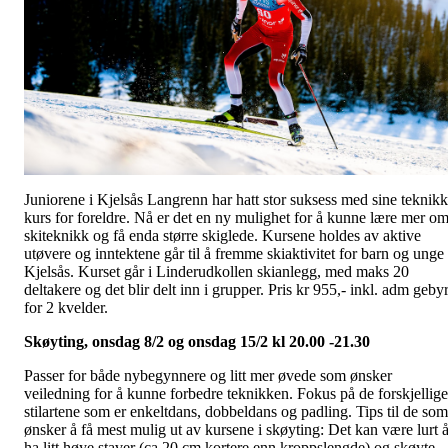
Juniorene i Kjelsås Langrenn har hatt stor suksess med sine teknikk
kurs for foreldre. Nå er det en ny mulighet for å kunne lære mer o
skiteknikk og få enda større skiglede. Kursene holdes av aktive
utøvere og inntektene går til å fremme skiaktivitet for barn og unge 
Kjelsås. Kurset går i Linderudkollen skianlegg, med maks 20
deltakere og det blir delt inn i grupper. Pris kr 955,- inkl. adm geby
for 2 kvelder.
Skøyting, onsdag 8/2 og onsdag 15/2 kl 20.00 -21.30
Passer for både nybegynnere og litt mer øvede som ønsker
veiledning for å kunne forbedre teknikken. Fokus på de forskjellige
stilartene som er enkeltdans, dobbeldans og padling. Tips til de som
ønsker å få mest mulig ut av kursene i skøyting: Det kan være lurt 
ha litt høye staver (ca 20 cm kortere enn kroppslengde) og skøyte,