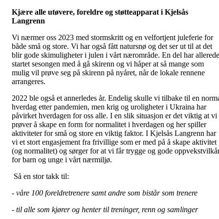
Kjære alle utøvere, foreldre og støtteapparat i Kjelsås
Langrenn
Vi nærmer oss 2023 med stormskritt og en velfortjent juleferie for
både små og store. Vi har også fått natursnø og det ser ut til at det
blir gode skimuligheter i julen i vårt nærområde. En del har allered
startet sesongen med å gå skirenn og vi håper at så mange som
mulig vil prøve seg på skirenn på nyåret, når de lokale rennene
arrangeres.
2022 ble også et annerledes år. Endelig skulle vi tilbake til en norm
hverdag etter pandemien, men krig og uroligheter i Ukraina har
påvirket hverdagen for oss alle. I en slik situasjon er det viktig at vi
prøver å skape en form for normalitet i hverdagen og her spiller
aktiviteter for små og store en viktig faktor. I Kjelsås Langrenn har
vi et stort engasjement fra frivillige som er med på å skape aktivitet
(og normalitet) og sørger for at vi får trygge og gode oppvekstvilkå
for barn og unge i vårt nærmiljø.
Så en stor takk til:
- våre 100 foreldretrenere samt andre som bistår som trenere
- til alle som kjører og henter til treninger, renn og samlinger