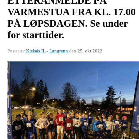
ETTERANMELDE PÅ
VARMESTUA FRA KL. 17.00
PÅ LØPSDAGEN. Se under
for starttider.
Postet av
Kjelsås IL - Langrenn
den
25. okt 2022