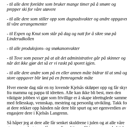
- til alle dere foreldre som bruker mange timer på å smøre og
prepper ski for våre utøvere
- til alle dere som stiller opp som dugnadsvakter og andre oppgave
til våre arrangementer
- til Espen og Knut som står på dag og natt for å sikre snø på
Linderudkollen
- til alle produksjons- og snøkanonvakter
- til Tove som passer på at alt det administrative går på skinner og
når det ikke gjør det så er vi raskt på sporet igjen.
- til alle dere andre som på en eller annen måte bidrar til at små og
store oppgaver blir løst på en fremragende måte
Hver eneste dag står en ny lovende Kjelsås skiløper opp og får sky
fra mamma og pappa til idretten. Alle kan ikke bli best, men den
viktigste jobben vi gjør som frivillige er å skape idrettsglede samm
med fellesskap, vennskap, mestring og personlig utvikling. Takk fo
at dere rekker opp hånden når dere blir spurt og ser egenverdien av
engasjere dere i Kjelsås Langrenn.
Så håper jeg at dere alle får senket skuldrene i julen og at alle våre