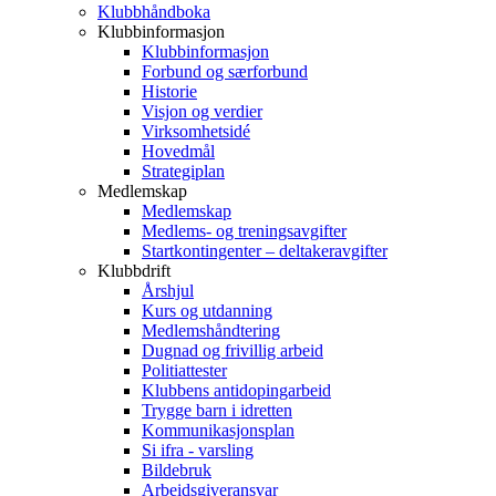
Klubbhåndboka
Klubbinformasjon
Klubbinformasjon
Forbund og særforbund
Historie
Visjon og verdier
Virksomhetsidé
Hovedmål
Strategiplan
Medlemskap
Medlemskap
Medlems- og treningsavgifter
Startkontingenter – deltakeravgifter
Klubbdrift
Årshjul
Kurs og utdanning
Medlemshåndtering
Dugnad og frivillig arbeid
Politiattester
Klubbens antidopingarbeid
Trygge barn i idretten
Kommunikasjonsplan
Si ifra - varsling
Bildebruk
Arbeidsgiveransvar