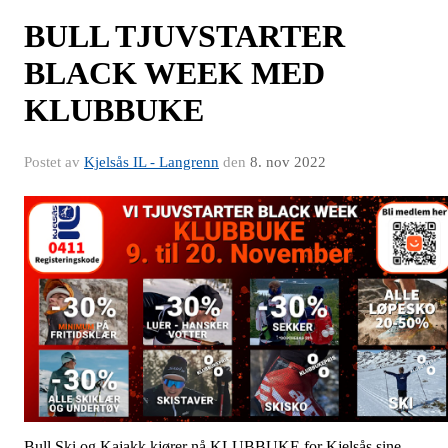
BULL TJUVSTARTER
BLACK WEEK MED
KLUBBUKE
Postet av
Kjelsås IL - Langrenn
den
8. nov 2022
Bull Ski og Kajakk kjører nå KLUBBUKE for Kjelsås sine