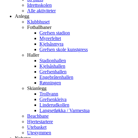
Idrettsskolen
Alle aktiviteter
Anlegg
Klubbhuset
Fotballbaner
Grefsen stadion
Myrerfeltet
Kjelsåsmyra
Grefsen skole kunstgress
Haller
Stadionhallen
Kjelsåshallen
Grefsenhallen
Engebråtenhallen
Rønningen
Skianlegg
Trollvann
Grefsenkleiva
Linderudkollen
Langsetløkka / Varmestua
Beachbane
Hjertestartere
Utebasket
Utegymmen