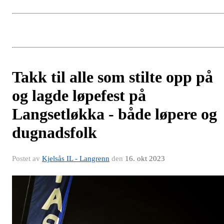
Takk til alle som stilte opp på
og lagde løpefest på
Langsetløkka - både løpere og
dugnadsfolk
Postet av
Kjelsås IL - Langrenn
den
16. okt 2023