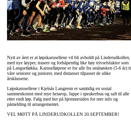
Nytt av året er at løpskarusellene vil bli avholdt på Linderudkollen,
med nye løyper, traseer og forhåpentlig like høy trivselsfaktor som
på Langsetløkka. Karuselløpene er for alle fra småsøsken (5-6 år) ti
våre seniorer og juniorer, med distanser tilpasset de ulike
årsklassene.
Løpskarusellene i Kjelsås Langrenn er samtidig en sosial
sammenkomst med mye heiarop, Jappe i speakerbua og saft til alle
etter endt løp. Følg med her på hjemmesiden for mer info og
påmelding til arrangementet.
VEL MØTT PÅ LINDERUDKOLLEN 20.SEPTEMBER!