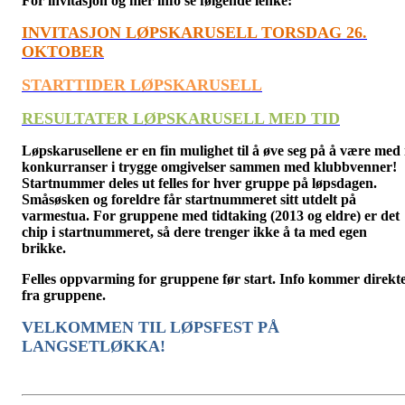
For invitasjon og mer info se følgende lenke:
INVITASJON LØPSKARUSELL TORSDAG 26.
OKTOBER
STARTTIDER LØPSKARUSELL
RESULTATER LØPSKARUSELL MED TID
Løpskarusellene er en fin mulighet til å øve seg på å være med 
konkurranser i trygge omgivelser sammen med klubbvenner!
Startnummer deles ut felles for hver gruppe på løpsdagen.
Småsøsken og foreldre får startnummeret sitt utdelt på
varmestua. For gruppene med tidtaking (2013 og eldre) er det
chip i startnummeret, så dere trenger ikke å ta med egen
brikke.
Felles oppvarming for gruppene før start. Info kommer direkt
fra gruppene.
VELKOMMEN TIL LØPSFEST PÅ
LANGSETLØKKA!