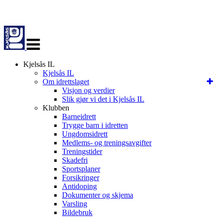
Veksle
navigasjon
Kjelsås IL
Kjelsås IL
Om idrettslaget
Visjon og verdier
Slik gjør vi det i Kjelsås IL
Klubben
Barneidrett
Trygge barn i idretten
Ungdomsidrett
Medlems- og treningsavgifter
Treningstider
Skadefri
Sportsplaner
Forsikringer
Antidoping
Dokumenter og skjema
Varsling
Bildebruk