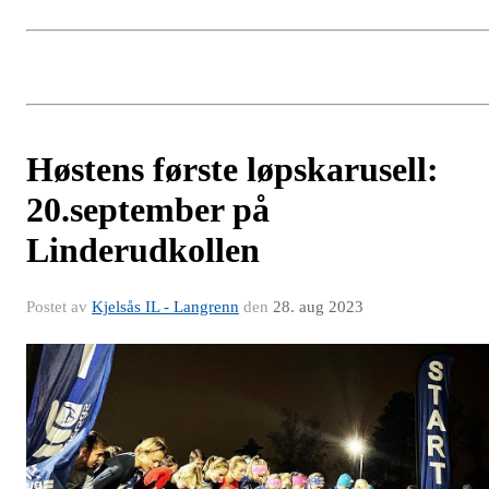
Høstens første løpskarusell:
20.september på
Linderudkollen
Postet av
Kjelsås IL - Langrenn
den
28. aug 2023