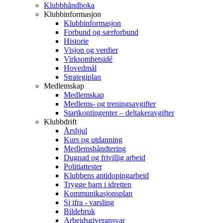
Klubbhåndboka
Klubbinformasjon
Klubbinformasjon
Forbund og særforbund
Historie
Visjon og verdier
Virksomhetsidé
Hovedmål
Strategiplan
Medlemskap
Medlemskap
Medlems- og treningsavgifter
Startkontingenter – deltakeravgifter
Klubbdrift
Årshjul
Kurs og utdanning
Medlemshåndtering
Dugnad og frivillig arbeid
Politiattester
Klubbens antidopingarbeid
Trygge barn i idretten
Kommunikasjonsplan
Si ifra - varsling
Bildebruk
Arbeidsgiveransvar