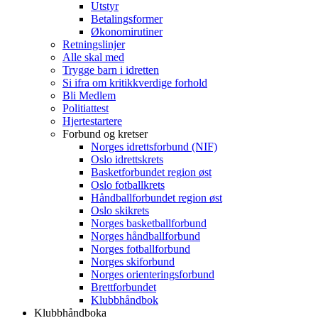
Utstyr
Betalingsformer
Økonomirutiner
Retningslinjer
Alle skal med
Trygge barn i idretten
Si ifra om kritikkverdige forhold
Bli Medlem
Politiattest
Hjertestartere
Forbund og kretser
Norges idrettsforbund (NIF)
Oslo idrettskrets
Basketforbundet region øst
Oslo fotballkrets
Håndballforbundet region øst
Oslo skikrets
Norges basketballforbund
Norges håndballforbund
Norges fotballforbund
Norges skiforbund
Norges orienteringsforbund
Brettforbundet
Klubbhåndbok
Klubbhåndboka