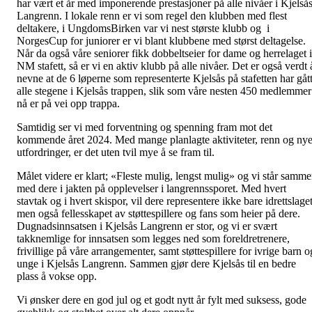
har vært et år med imponerende prestasjoner på alle nivåer i Kjelså
Langrenn. I lokale renn er vi som regel den klubben med flest
deltakere, i UngdomsBirken var vi nest største klubb og i
NorgesCup for juniorer er vi blant klubbene med størst deltagelse.
Når da også våre seniorer fikk dobbeltseier for dame og herrelaget i
NM stafett, så er vi en aktiv klubb på alle nivåer. Det er også verdt 
nevne at de 6 løperne som representerte Kjelsås på stafetten har gåt
alle stegene i Kjelsås trappen, slik som våre nesten 450 medlemmer
nå er på vei opp trappa.
Samtidig ser vi med forventning og spenning fram mot det
kommende året 2024. Med mange planlagte aktiviteter, renn og ny
utfordringer, er det uten tvil mye å se fram til.
Målet videre er klart; «Fleste mulig, lengst mulig» og vi står samm
med dere i jakten på opplevelser i langrennssporet. Med hvert
stavtak og i hvert skispor, vil dere representere ikke bare idrettslaget
men også fellesskapet av støttespillere og fans som heier på dere.
Dugnadsinnsatsen i Kjelsås Langrenn er stor, og vi er svært
takknemlige for innsatsen som legges ned som foreldretrenere,
frivillige på våre arrangementer, samt støttespillere for ivrige barn o
unge i Kjelsås Langrenn. Sammen gjør dere Kjelsås til en bedre
plass å vokse opp.
Vi ønsker dere en god jul og et godt nytt år fylt med suksess, gode