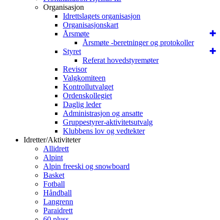
Organisasjon
Idrettslagets organisasjon
Organisasjonskart
Årsmøte
Årsmøte -beretninger og protokoller
Styret
Referat hovedstyremøter
Revisor
Valgkomiteen
Kontrollutvalget
Ordenskollegiet
Daglig leder
Administrasjon og ansatte
Gruppestyrer-aktivitetsutvalg
Klubbens lov og vedtekter
Idretter/Aktiviteter
Allidrett
Alpint
Alpin freeski og snowboard
Basket
Fotball
Håndball
Langrenn
Paraidrett
60 pluss