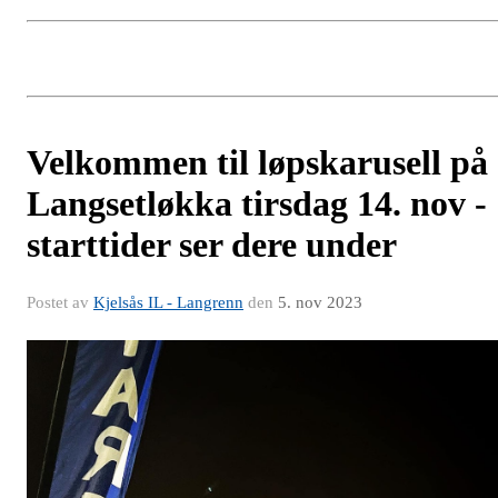
Velkommen til løpskarusell på
Langsetløkka tirsdag 14. nov -
starttider ser dere under
Postet av
Kjelsås IL - Langrenn
den
5. nov 2023