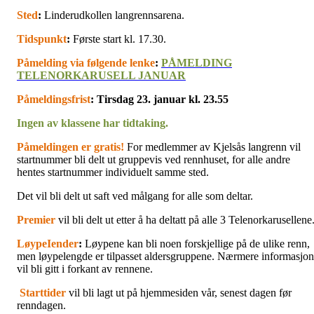
Sted
:
Linderudkollen langrennsarena.
Tidspunkt
:
Første start kl. 17.30.
Påmelding via følgende lenke
:
PÅMELDING
TELENORKARUSELL JANUAR
Påmeldingsfrist
: Tirsdag 23. januar kl. 23.55
Ingen av klassene har tidtaking.
Påmeldingen er gratis!
For medlemmer av Kjelsås langrenn vil
startnummer bli delt ut gruppevis ved rennhuset, for alle andre
hentes startnummer individuelt samme sted.
Det vil bli delt ut saft ved målgang for alle som deltar.
Premier
vil bli delt ut etter å ha deltatt på alle 3 Telenorkarusellene
LøypeIender
:
Løypene kan bli noen forskjellige på de ulike renn,
men løypelengde er tilpasset aldersgruppene. Nærmere informasjon
vil bli gitt i forkant av rennene.
Starttider
vil bli lagt ut på hjemmesiden vår, senest dagen før
renndagen.