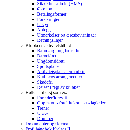
Sikkerhetsarbeid (HMS)
Økonomi
Betalingsformer
Forsikringer
Utstyr
Anlegg
Utmerkelser og æresbevisninger
Retningslinjer
Klubbens aktivitetstilbud
Barne- og ungdomsidrett
Barneidrett
Ungdomsidrett
Sportsplaner
Aktivitetsplan - terminliste
Klubbens arrangementer
Skadefri
Reiser i regi av klubben
Roller - til deg som er....
Forelder/foresatt
Oppmann - foreldrekontakt - lagleder
Trener
Utøver
Dommer
Dokumenter og skjema
Profilhåndbok Kjelsås IL