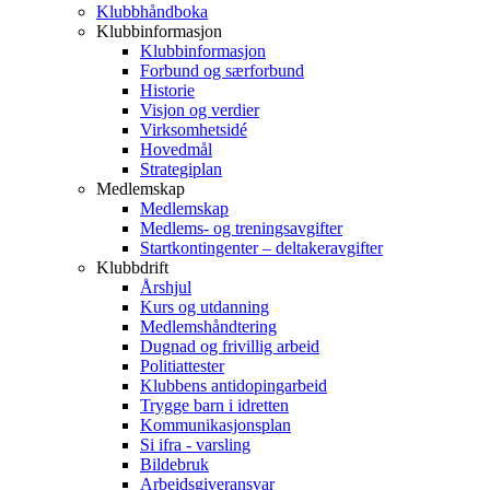
Klubbhåndboka
Klubbinformasjon
Klubbinformasjon
Forbund og særforbund
Historie
Visjon og verdier
Virksomhetsidé
Hovedmål
Strategiplan
Medlemskap
Medlemskap
Medlems- og treningsavgifter
Startkontingenter – deltakeravgifter
Klubbdrift
Årshjul
Kurs og utdanning
Medlemshåndtering
Dugnad og frivillig arbeid
Politiattester
Klubbens antidopingarbeid
Trygge barn i idretten
Kommunikasjonsplan
Si ifra - varsling
Bildebruk
Arbeidsgiveransvar