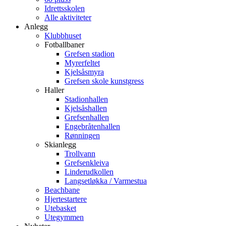
Idrettsskolen
Alle aktiviteter
Anlegg
Klubbhuset
Fotballbaner
Grefsen stadion
Myrerfeltet
Kjelsåsmyra
Grefsen skole kunstgress
Haller
Stadionhallen
Kjelsåshallen
Grefsenhallen
Engebråtenhallen
Rønningen
Skianlegg
Trollvann
Grefsenkleiva
Linderudkollen
Langsetløkka / Varmestua
Beachbane
Hjertestartere
Utebasket
Utegymmen