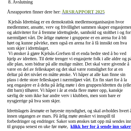
8. Avslutning
Årsrapporten finner dere her:
ÅRSRAPPORT 2025
Kjelsås Idrettslag er en demokratisk medlemsorganisasjon hvor
medlemmer, ansatte, verv og frivillighet sammen skaper engasjeme
og aktiviteter for å fremme idrettsglede, samhold og stolthet i og for
nærmiljøet vårt. De årlige møtene i gruppene er en arena for å bli
hørt og kunne påvirke, men også en arena for å få innsikt om hva
som skjer i idrettslaget.
Vi ønsker å gjøre Kjelsås-Grefsen til et enda bedre sted å bo ved
hjelp av idretten. Til dette trenger vi engasjerte folk i alle aldre og p
alle plan, som bidrar på alle mulige måter. Det skal være givende å
være en del av felleskapet og det skal være romslighet for at en
deltar på det nivået en måtte ønske. Vi håper at alle kan finne sin
plass i dette store felleskapet i nærmiljøet vårt. En fin start for å la
seg engasjere er å delta på årlig møte i den gruppen/idretten du (elle
ditt barn) tilhører. Vi håper i år at enda flere møter opp, kanskje
særlig de som ikke har andre verv i klubben, men som bare er
nysgjerrige på hva som skjer.
Idrettslagets årsmøte er høyeste myndighet, og skal avholdes hvert 
innen utgangen av mars. På årlig møte ønsker vi innspill til
forbedringer og endringer. Saker som ønskes tatt opp må sendes in
til gruppa senest en uke før møte,
klikk her for å sende inn saker