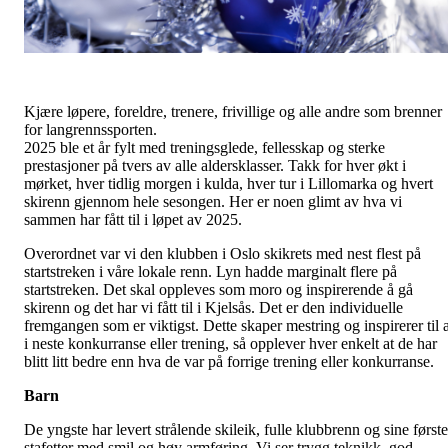
Kjære løpere, foreldre, trenere, frivillige og alle andre som brenner
for langrennssporten.
2025 ble et år fylt med treningsglede, fellesskap og sterke
prestasjoner på tvers av alle aldersklasser. Takk for hver økt i
mørket, hver tidlig morgen i kulda, hver tur i Lillomarka og hvert
skirenn gjennom hele sesongen. Her er noen glimt av hva vi
sammen har fått til i løpet av 2025.
Overordnet var vi den klubben i Oslo skikrets med nest flest på
startstreken i våre lokale renn. Lyn hadde marginalt flere på
startstreken. Det skal oppleves som moro og inspirerende å gå
skirenn og det har vi fått til i Kjelsås. Det er den individuelle
fremgangen som er viktigst. Dette skaper mestring og inspirerer til a
i neste konkurranse eller trening, så opplever hver enkelt at de har
blitt litt bedre enn hva de var på forrige trening eller konkurranse.
Barn
De yngste har levert strålende skileik, fulle klubbrenn og sine første
stafetter med smil og høy armføring. Vi ser trygg teknikk, god