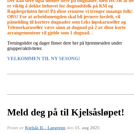
Der kan dere også melder dere på dugnader, men HUSK at de
er viktig å dekke behovet for dugnadsfolk på KM og
Ragdesprinten først! På disse rennene vi trenger maange folk!
OBS! For at arbeidsmengden skal bli jevnere fordelt, vil
påmelding til kortere dugnader som f.eks løpskaruseller og
Telenorkaruseller være sånn at dugnad på 2 av disse korte
arrangementene vil gjelde som 1 dugnad. .
Treningstider og dager finner dere her på hjemmesiden under
grupper/aktiviteter.
VELKOMMEN TIL NY SESONG!
Meld deg på til Kjelsåsløpet!
Postet av
Kjelsås IL - Langrenn
den
15. aug 2025