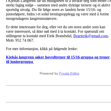
I Kjelsås Langrenn får du muligheten til å utvikle deg som trener i e
sterkt faglig miljø – sammen med andre dyktige trenere og et aktivt
sportslig utvalg. Du får følge noen av landets beste 15/16- og
juniorløpere, bidra i et solid treningsopplegg og være med å forme
morgendagens langrennsutøvere.
Er dette interessant for deg, eller vet du om noen andre som kan
være interessert, så ikke nøl med å ta kontakt. For spørsmål om
stillingene ta kontakt med Eirik Brandsdal,
Braeierik@gmail.com
,
Mob:
952 74 067
.
For mer informasjon, klikk på følgende lenke:
Kjelsås langrenn søker hovedtrener til 15/16-gruppa og trener
til juniorgruppa
Powered by
Froala Editor