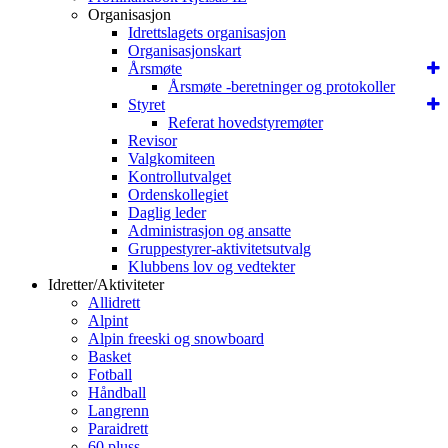
Organisasjon
Idrettslagets organisasjon
Organisasjonskart
Årsmøte
Årsmøte -beretninger og protokoller
Styret
Referat hovedstyremøter
Revisor
Valgkomiteen
Kontrollutvalget
Ordenskollegiet
Daglig leder
Administrasjon og ansatte
Gruppestyrer-aktivitetsutvalg
Klubbens lov og vedtekter
Idretter/Aktiviteter
Allidrett
Alpint
Alpin freeski og snowboard
Basket
Fotball
Håndball
Langrenn
Paraidrett
60 pluss