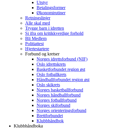
Utstyr
Betalingsformer
Økonomirutiner
Retningslinjer
Alle skal med
Trygge barn i idretten
Si ifra om kritikkverdige forhold
Bli Medlem
Politiattest
Hjertestartere
Forbund og kretser
Norges idrettsforbund (NIF)
Oslo idrettskrets
Basketforbundet region øst
Oslo fotballkrets
Håndballforbundet region øst
Oslo skikrets
Norges basketballforbund
Norges håndballforbund
Norges fotballforbund
Norges skiforbund
Norges orienteringsforbund
Brettforbundet
Klubbhåndbok
Klubbhåndboka