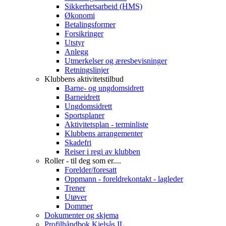
Sikkerhetsarbeid (HMS)
Økonomi
Betalingsformer
Forsikringer
Utstyr
Anlegg
Utmerkelser og æresbevisninger
Retningslinjer
Klubbens aktivitetstilbud
Barne- og ungdomsidrett
Barneidrett
Ungdomsidrett
Sportsplaner
Aktivitetsplan - terminliste
Klubbens arrangementer
Skadefri
Reiser i regi av klubben
Roller - til deg som er....
Forelder/foresatt
Oppmann - foreldrekontakt - lagleder
Trener
Utøver
Dommer
Dokumenter og skjema
Profilhåndbok Kjelsås IL