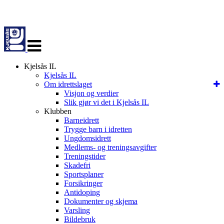
Veksle
navigasjon
Kjelsås IL
Kjelsås IL
Om idrettslaget
Visjon og verdier
Slik gjør vi det i Kjelsås IL
Klubben
Barneidrett
Trygge barn i idretten
Ungdomsidrett
Medlems- og treningsavgifter
Treningstider
Skadefri
Sportsplaner
Forsikringer
Antidoping
Dokumenter og skjema
Varsling
Bildebruk