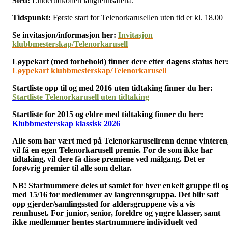
Sted:
Linderudkollen langrennsarena.
Tidspunkt:
Første start for Telenorkarusellen uten tid er kl. 18.00
Se invitasjon/informasjon her:
Invitasjon
klubbmesterskap/Telenorkarusell
Løypekart (med forbehold) finner dere etter dagens status her
Løypekart klubbmesterskap/Telenorkarusell
Startliste opp til og med 2016 uten tidtaking finner du her:
Startliste Telenorkarusell uten tidtaking
Startliste for 2015 og eldre med tidtaking finner du her:
Klubbmesterskap klassisk 2026
Alle som har vært med på Telenorkarusellrenn denne vinteren
vil få en egen Telenorkarusell premie. For de som ikke har
tidtaking, vil dere få disse premiene ved målgang. Det er
forøvrig p
remier til alle som deltar.
NB! Startnummere deles ut samlet for hver enkelt gruppe til o
med 15/16 for medlemmer av langrennsgruppa. Det blir satt
opp gjerder/samlingssted for aldersgruppene vis a vis
rennhuset. For junior, senior, foreldre og yngre klasser, samt
ikke medlemmer hentes startnummere individuelt ved