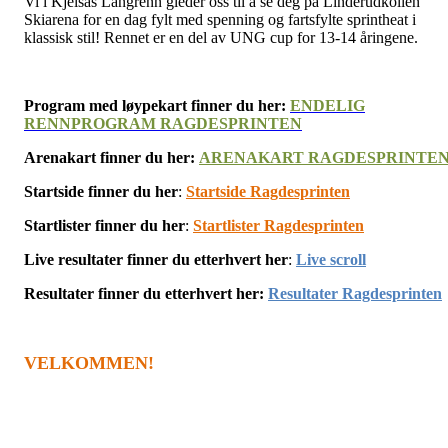
Vi i Kjelsås Langrenn gleder oss til å se deg på Linderudkollen
Skiarena for en dag fylt med spenning og fartsfylte sprintheat i
klassisk stil! Rennet er en del av UNG cup for 13-14 åringene.
Program med løypekart finner du her:
ENDELIG
RENNPROGRAM RAGDESPRINTEN
Arenakart finner du her:
ARENAKART RAGDESPRINTE
Startside finner du her
:
Startside Ragdesprinten
Startlister finner du her
:
Startlister Ragdesprinten
Live resultater finner du etterhvert her
:
Live scroll
Resultater finner du etterhvert her:
Resultater Ragdesprinten
VELKOMMEN!