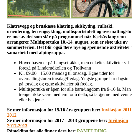
Klatrevegg og bruskasse klatring, skiskyting, rulleski,
orientering, terrengsykling, multisportstafett og overnattingstu
er noe av det som står på programmet når Kjelsås langrenn
arrangerer Multisportuka 10.-14. august, som er siste uke av
sommerferien. Det blir også flere nye og spennende aktiviteter 
samarbeid med alpingruppa.
Hovedbasen er på Langsetløkka, men enkelte aktiviteter vil
foregå på Linderudkollen og Trollvann
Kl. 09.00 - 15.00 mandag til onsdag. Egne tider for
overnattingsturen torsdag/fredag. Yngste gruppe har dagstur
på torsdag og egne aktiviteter på fredag.
Multisportuka er åpen for alle barn/ungdom fra 9-16 år. Man
trenger ikke være medlem for å delta, så ta gjerne med venne
eller bekjente.
Se mer informasjon for 15/16 års gruppen her:
Invitasjon 2011
2012
Se mer informasjon for 2017 - 2013 gruppene her:
Invitasjon
2017-2013
Påmelding for alle finner dere her
:
PÅMELDING