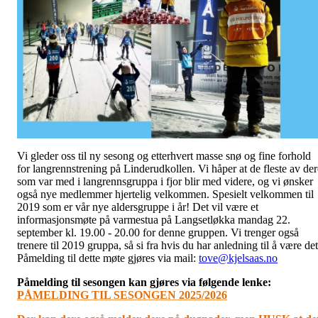
Vi gleder oss til ny sesong og etterhvert masse snø og fine forhold
for langrennstrening på Linderudkollen. Vi håper at de fleste av der
som var med i langrennsgruppa i fjor blir med videre, og vi ønsker
også nye medlemmer hjertelig velkommen. Spesielt velkommen til
2019 som er vår nye aldersgruppe i år! Det vil være et
informasjonsmøte på varmestua på Langsetløkka mandag 22.
september kl. 19.00 - 20.00 for denne gruppen. Vi trenger også
trenere til 2019 gruppa, så si fra hvis du har anledning til å være det
Påmelding til dette møte gjøres via mail:
tove@kjelsaas.no
Påmelding til sesongen kan gjøres via følgende lenke
:
PÅMELDING TIL SESONGEN 2025/2026