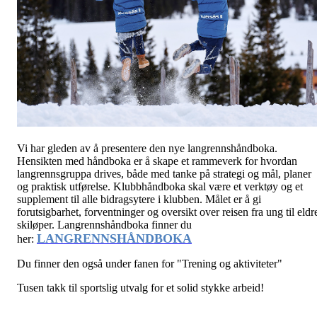
Vi har gleden av å presentere den nye langrennshåndboka.
Hensikten med håndboka er å skape et rammeverk for hvordan
langrennsgruppa drives, både med tanke på strategi og mål, planer
og praktisk utførelse. Klubbhåndboka skal være et verktøy og et
supplement til alle bidragsytere i klubben. Målet er å gi
forutsigbarhet, forventninger og oversikt over reisen fra ung til eldr
skiløper. Langrennshåndboka finner du
LANGRENNSHÅNDBOKA
her:
Du finner den også under fanen for "Trening og aktiviteter"
Tusen takk til sportslig utvalg for et solid stykke arbeid!