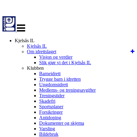
Veksle
navigasjon
Kjelsås IL
Kjelsås IL
Om idrettslaget
Visjon og verdier
Slik gjør vi det i Kjelsås IL
Klubben
Barneidrett
Trygge barn i idretten
Ungdomsidrett
Medlems- og treningsavgifter
Treningstider
Skadefri
Sportsplaner
Forsikringer
Antidoping
Dokumenter og skjema
Varsling
Bildebruk