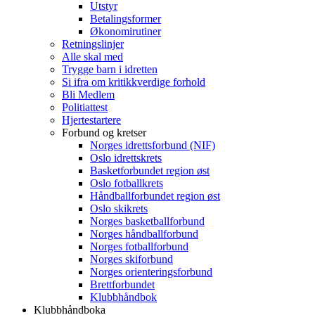
Utstyr
Betalingsformer
Økonomirutiner
Retningslinjer
Alle skal med
Trygge barn i idretten
Si ifra om kritikkverdige forhold
Bli Medlem
Politiattest
Hjertestartere
Forbund og kretser
Norges idrettsforbund (NIF)
Oslo idrettskrets
Basketforbundet region øst
Oslo fotballkrets
Håndballforbundet region øst
Oslo skikrets
Norges basketballforbund
Norges håndballforbund
Norges fotballforbund
Norges skiforbund
Norges orienteringsforbund
Brettforbundet
Klubbhåndbok
Klubbhåndboka