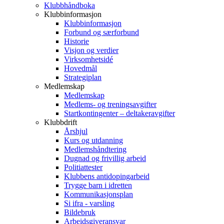
Klubbhåndboka
Klubbinformasjon
Klubbinformasjon
Forbund og særforbund
Historie
Visjon og verdier
Virksomhetsidé
Hovedmål
Strategiplan
Medlemskap
Medlemskap
Medlems- og treningsavgifter
Startkontingenter – deltakeravgifter
Klubbdrift
Årshjul
Kurs og utdanning
Medlemshåndtering
Dugnad og frivillig arbeid
Politiattester
Klubbens antidopingarbeid
Trygge barn i idretten
Kommunikasjonsplan
Si ifra - varsling
Bildebruk
Arbeidsgiveransvar