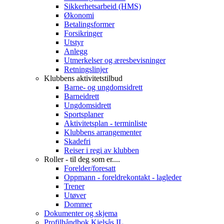
Sikkerhetsarbeid (HMS)
Økonomi
Betalingsformer
Forsikringer
Utstyr
Anlegg
Utmerkelser og æresbevisninger
Retningslinjer
Klubbens aktivitetstilbud
Barne- og ungdomsidrett
Barneidrett
Ungdomsidrett
Sportsplaner
Aktivitetsplan - terminliste
Klubbens arrangementer
Skadefri
Reiser i regi av klubben
Roller - til deg som er....
Forelder/foresatt
Oppmann - foreldrekontakt - lagleder
Trener
Utøver
Dommer
Dokumenter og skjema
Profilhåndbok Kjelsås IL