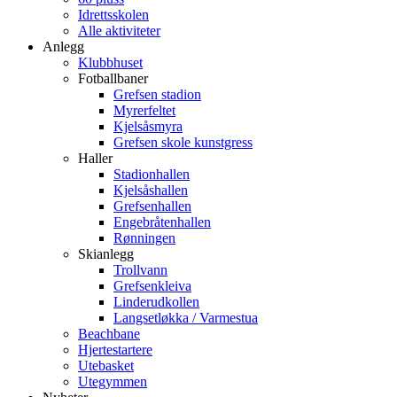
Idrettsskolen
Alle aktiviteter
Anlegg
Klubbhuset
Fotballbaner
Grefsen stadion
Myrerfeltet
Kjelsåsmyra
Grefsen skole kunstgress
Haller
Stadionhallen
Kjelsåshallen
Grefsenhallen
Engebråtenhallen
Rønningen
Skianlegg
Trollvann
Grefsenkleiva
Linderudkollen
Langsetløkka / Varmestua
Beachbane
Hjertestartere
Utebasket
Utegymmen