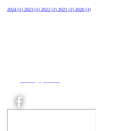
2024 (1)
2023 (1)
2022 (2)
2021 (2)
2020 (3)
Kjelsås IL
Engebråtveien 11
inng. Neptunveien 8 -12
0493 Oslo
T:
9191 1913
E:
kontoret@kjelsaas.no
Orgnr: ‍975 663 450