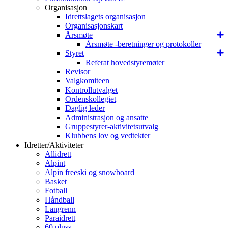
Organisasjon
Idrettslagets organisasjon
Organisasjonskart
Årsmøte
Årsmøte -beretninger og protokoller
Styret
Referat hovedstyremøter
Revisor
Valgkomiteen
Kontrollutvalget
Ordenskollegiet
Daglig leder
Administrasjon og ansatte
Gruppestyrer-aktivitetsutvalg
Klubbens lov og vedtekter
Idretter/Aktiviteter
Allidrett
Alpint
Alpin freeski og snowboard
Basket
Fotball
Håndball
Langrenn
Paraidrett
60 pluss