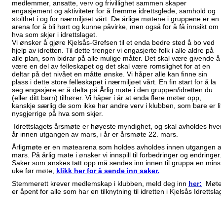
medlemmer, ansatte, verv og frivillighet sammen skaper
engasjement og aktiviteter for å fremme idrettsglede, samhold og
stolthet i og for nærmiljøet vårt. De årlige møtene i gruppene er en
arena for å bli hørt og kunne påvirke, men også for å få innsikt om
hva som skjer i idrettslaget.
Vi ønsker å gjøre Kjelsås-Grefsen til et enda bedre sted å bo ved
hjelp av idretten. Til dette trenger vi engasjerte folk i alle aldre på
alle plan, som bidrar på alle mulige måter. Det skal være givende å
være en del av felleskapet og det skal være romslighet for at en
deltar på det nivået en måtte ønske. Vi håper alle kan finne sin
plass i dette store felleskapet i nærmiljøet vårt. En fin start for å la
seg engasjere er å delta på Årlig møte i den gruppen/idretten du
(eller ditt barn) tilhører. Vi håper i år at enda flere møter opp,
kanskje særlig de som ikke har andre verv i klubben, som bare er li
nysgjerrige på hva som skjer.
Idrettslagets årsmøte er høyeste myndighet, og skal avholdes hve
år innen utgangen av mars, i år er årsmøte 22. mars.
Årligmøte er en møtearena som holdes avholdes innen utgangen 
mars. På årlig møte i ønsker vi innspill til forbedringer og endringer
Saker som ønskes tatt opp må sendes inn innen til gruppa en mins
uke før møte,
klikk her for å sende inn saker.
Stemmerett krever medlemskap i klubben, meld deg inn
her:
Møte
er åpent for alle som har en tilknytning til idretten i Kjelsås Idrettsla