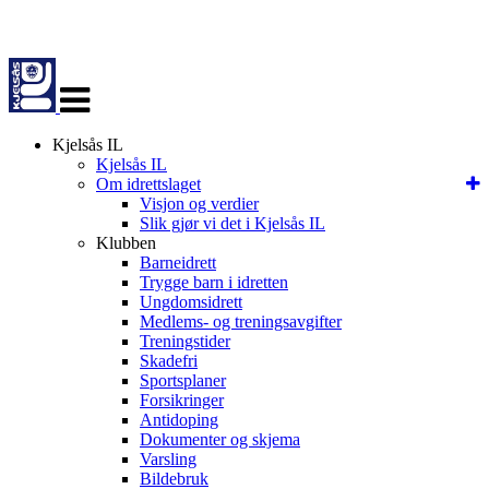
Veksle
navigasjon
Kjelsås IL
Kjelsås IL
Om idrettslaget
Visjon og verdier
Slik gjør vi det i Kjelsås IL
Klubben
Barneidrett
Trygge barn i idretten
Ungdomsidrett
Medlems- og treningsavgifter
Treningstider
Skadefri
Sportsplaner
Forsikringer
Antidoping
Dokumenter og skjema
Varsling
Bildebruk