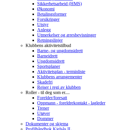
Sikkerhetsarbeid (HMS)
Økonomi
Betalingsformer
Forsikringer
Utstyr
Anlegg
Utmerkelser og æresbevisninger
Retningslinjer
Klubbens aktivitetstilbud
Barne- og ungdomsidrett
Barneidrett
Ungdomsidrett
Sportsplaner
Aktivitetsplan - terminliste
Klubbens arrangementer
Skadefri
Reiser i regi av klubben
Roller - til deg som er....
Forelder/foresatt
Oppmann - foreldrekontakt - lagleder
Trener
Utøver
Dommer
Dokumenter og skjema
Profilhåndbok Kjelsås IL