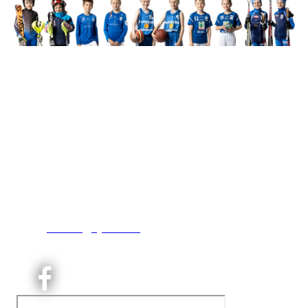
Kjelsås IL
Engebråtveien 11
inng. Neptunveien 8 -12
0493 Oslo
T:
9191 1913
E:
kontoret@kjelsaas.no
Orgnr: ‍975 663 450