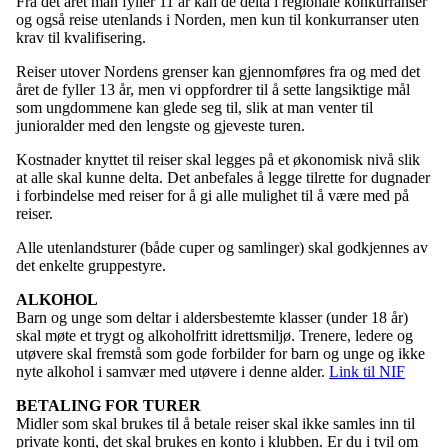
Fra det året man fyller 11 år kan de delta i regionale konkurranser
og også reise utenlands i Norden, men kun til konkurranser uten
krav til kvalifisering.
Reiser utover Nordens grenser kan gjennomføres fra og med det
året de fyller 13 år, men vi oppfordrer til å sette langsiktige mål
som ungdommene kan glede seg til, slik at man venter til
junioralder med den lengste og gjeveste turen.
Kostnader knyttet til reiser skal legges på et økonomisk nivå slik
at alle skal kunne delta. Det anbefales å legge tilrette for dugnader
i forbindelse med reiser for å gi alle mulighet til å være med på
reiser.
Alle utenlandsturer (både cuper og samlinger) skal godkjennes av
det enkelte gruppestyre.
ALKOHOL
Barn og unge som deltar i aldersbestemte klasser (under 18 år)
skal møte et trygt og alkoholfritt idrettsmiljø. Trenere, ledere og
utøvere skal fremstå som gode forbilder for barn og unge og ikke
nyte alkohol i samvær med utøvere i denne alder.
Link til NIF
BETALING FOR TURER
Midler som skal brukes til å betale reiser skal ikke samles inn til
private konti, det skal brukes en konto i klubben. Er du i tvil om