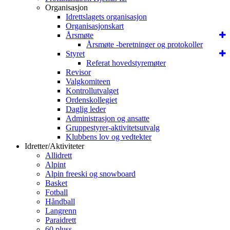
Organisasjon
Idrettslagets organisasjon
Organisasjonskart
Årsmøte
Årsmøte -beretninger og protokoller
Styret
Referat hovedstyremøter
Revisor
Valgkomiteen
Kontrollutvalget
Ordenskollegiet
Daglig leder
Administrasjon og ansatte
Gruppestyrer-aktivitetsutvalg
Klubbens lov og vedtekter
Idretter/Aktiviteter
Allidrett
Alpint
Alpin freeski og snowboard
Basket
Fotball
Håndball
Langrenn
Paraidrett
60 pluss