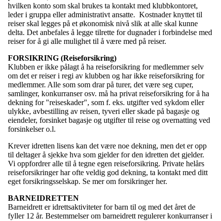
hvilken konto som skal brukes ta kontakt med klubbkontoret,
leder i gruppa eller administrativt ansatte. Kostnader knyttet til
reiser skal legges på et økonomisk nivå slik at alle skal kunne
delta. Det anbefales å legge tilrette for dugnader i forbindelse med
reiser for å gi alle mulighet til å være med på reiser.
FORSIKRING (Reiseforsikring)
Klubben er ikke pålagt å ha reiseforsikring for medlemmer selv
om det er reiser i regi av klubben og har ikke reiseforsikring for
medlemmer. Alle som som drar på turer, det være seg cuper,
samlinger, konkurranser osv. må ha privat reiseforsikring for å ha
dekning for "reiseskader", som f. eks. utgifter ved sykdom eller
ulykke, avbestilling av reisen, tyveri eller skade på bagasje og
eiendeler, forsinket bagasje og utgifter til reise og overnatting ved
forsinkelser o.l.
Krever idretten lisens kan det være noe dekning, men det er opp
til deltager å sjekke hva som gjelder for den idretten det gjelder.
Vi oppfordrer alle til å tegne egen reiseforsikring. Private helårs
reiseforsikringer har ofte veldig god dekning, ta kontakt med ditt
eget forsikringsselskap. Se mer om forsikringer her.
BARNEIDRETTEN
Barneidrett er idrettsaktiviteter for barn til og med det året de
fyller 12 år. Bestemmelser om barneidrett regulerer konkurranser i