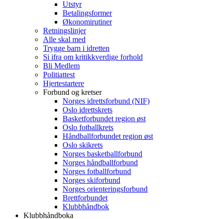
Utstyr
Betalingsformer
Økonomirutiner
Retningslinjer
Alle skal med
Trygge barn i idretten
Si ifra om kritikkverdige forhold
Bli Medlem
Politiattest
Hjertestartere
Forbund og kretser
Norges idrettsforbund (NIF)
Oslo idrettskrets
Basketforbundet region øst
Oslo fotballkrets
Håndballforbundet region øst
Oslo skikrets
Norges basketballforbund
Norges håndballforbund
Norges fotballforbund
Norges skiforbund
Norges orienteringsforbund
Brettforbundet
Klubbhåndbok
Klubbhåndboka