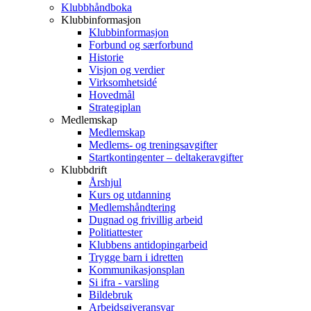
Klubbhåndboka
Klubbinformasjon
Klubbinformasjon
Forbund og særforbund
Historie
Visjon og verdier
Virksomhetsidé
Hovedmål
Strategiplan
Medlemskap
Medlemskap
Medlems- og treningsavgifter
Startkontingenter – deltakeravgifter
Klubbdrift
Årshjul
Kurs og utdanning
Medlemshåndtering
Dugnad og frivillig arbeid
Politiattester
Klubbens antidopingarbeid
Trygge barn i idretten
Kommunikasjonsplan
Si ifra - varsling
Bildebruk
Arbeidsgiveransvar