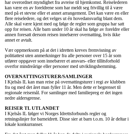
har overordnet myndighet fra avreise til hjemkomst. Reiselederen
kan være en av foreldrene som har meldt seg frivillig til å være
med på et stevne eller et annet arrangement. Det kan være en eller
flere reiseledere, og det velges ut én hovedansvarlig blant dem.
Alle skal være kjent med og følge de regler som gruppa har satt
opp for reisen. Alle barn under 10 år skal ha følge av foreldre eller
annen foresatt dersom reisen innebærer overnatting, hvis ikke
annet er avtalt.
Vær oppmerksom på at det i idretten kreves fremvisning av
politiattest uten anmerkninger fra alle personer over 15 år som
utfører oppgaver som innebærer et ansvars- eller tillitsforhold
overfor mindreårige eller personer med utviklingshemming.
OVERNATTINGSTURER/SAMLINGER
I Kjelsås IL kan man reise på overnattingsturer i regi av klubben
fra og med det året man fyller 11 år. Men dette er begrenset til
regionale reisemål. For samlinger med familiepreg er det ingen
nedre aldersgrense.
REISER TL UTLANDET
I Kjelsås IL følger vi Norges Idrettsforbunds regler og
retningslinjer for barneidrett. Disse sier at barn t.o.m. 10 år deltar i
lokale konkurranser.