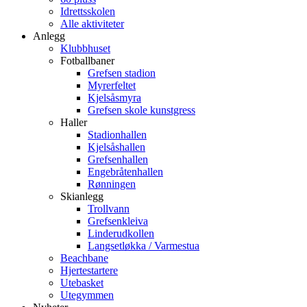
Idrettsskolen
Alle aktiviteter
Anlegg
Klubbhuset
Fotballbaner
Grefsen stadion
Myrerfeltet
Kjelsåsmyra
Grefsen skole kunstgress
Haller
Stadionhallen
Kjelsåshallen
Grefsenhallen
Engebråtenhallen
Rønningen
Skianlegg
Trollvann
Grefsenkleiva
Linderudkollen
Langsetløkka / Varmestua
Beachbane
Hjertestartere
Utebasket
Utegymmen