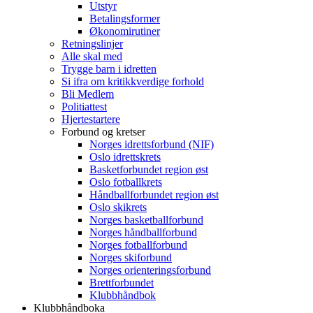
Utstyr
Betalingsformer
Økonomirutiner
Retningslinjer
Alle skal med
Trygge barn i idretten
Si ifra om kritikkverdige forhold
Bli Medlem
Politiattest
Hjertestartere
Forbund og kretser
Norges idrettsforbund (NIF)
Oslo idrettskrets
Basketforbundet region øst
Oslo fotballkrets
Håndballforbundet region øst
Oslo skikrets
Norges basketballforbund
Norges håndballforbund
Norges fotballforbund
Norges skiforbund
Norges orienteringsforbund
Brettforbundet
Klubbhåndbok
Klubbhåndboka