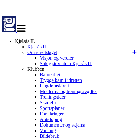
Veksle
navigasjon
Kjelsås IL
Kjelsås IL
Om idrettslaget
Visjon og verdier
Slik gjør vi det i Kjelsås IL
Klubben
Barneidrett
Trygge barn i idretten
Ungdomsidrett
Medlems- og treningsavgifter
Treningstider
Skadefri
Sportsplaner
Forsikringer
Antidoping
Dokumenter og skjema
Varsling
Bildebruk