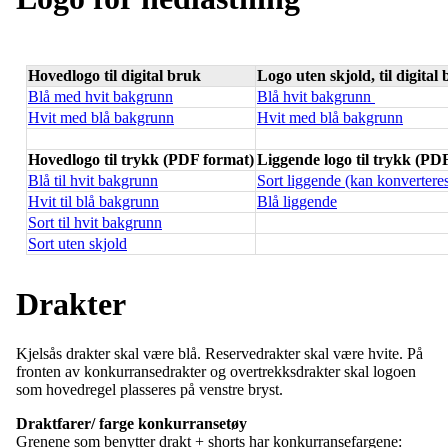
Hovedlogo til digital bruk
Logo uten skjold, til digital
Blå med hvit bakgrunn
Blå hvit bakgrunn
Hvit med blå bakgrunn
Hvit med blå bakgrunn
Hovedlogo til trykk (PDF format)
Liggende logo til trykk (PD
Blå til hvit bakgrunn
Sort liggende (kan konverteres 
Hvit til blå bakgrunn
Blå liggende
Sort til hvit bakgrunn
Sort uten skjold
Drakter
Kjelsås drakter skal være blå. Reservedrakter skal være hvite. På
fronten av konkurransedrakter og overtrekksdrakter skal logoen
som hovedregel plasseres på venstre bryst.
Draktfarer/ farge konkurransetøy
Grenene som benytter drakt + shorts har konkurransefargene: