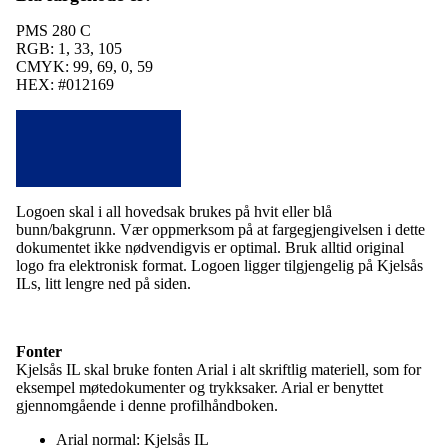
PMS 280 C
RGB: 1, 33, 105
CMYK: 99, 69, 0, 59
HEX: #012169
Logoen skal i all hovedsak brukes på hvit eller blå
bunn/bakgrunn. Vær oppmerksom på at fargegjengivelsen i dette
dokumentet ikke nødvendigvis er optimal. Bruk alltid original
logo fra elektronisk format. Logoen ligger tilgjengelig på Kjelsås
ILs, litt lengre ned på siden.
Fonter
Kjelsås IL skal bruke fonten Arial i alt skriftlig materiell, som for
eksempel møtedokumenter og trykksaker. Arial er benyttet
gjennomgående i denne profilhåndboken.
Arial normal: Kjelsås IL