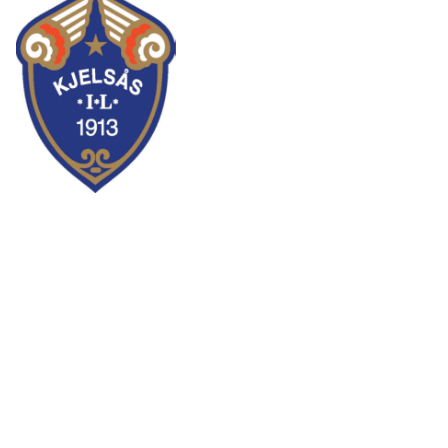
Kjelsås IL
Engebråtveien 11
inng. Neptunveien 8 -12
0493 Oslo