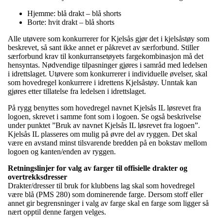
Hjemme: blå drakt – blå shorts
Borte: hvit drakt – blå shorts
Alle utøvere som konkurrerer for Kjelsås gjør det i kjelsåstøy som
beskrevet, så sant ikke annet er påkrevet av særforbund. Stiller
særforbund krav til konkurransetøyets fargekombinasjon må det
hensyntas. Nødvendige tilpasninger gjøres i samråd med ledelsen
i idrettslaget. Utøvere som konkurrerer i individuelle øvelser, skal
som hovedregel konkurrere i idrettens Kjelsåstøy. Unntak kan
gjøres etter tillatelse fra ledelsen i idrettslaget.
På rygg benyttes som hovedregel navnet Kjelsås IL løsrevet fra
logoen, skrevet i samme font som i logoen. Se også beskrivelse
under punktet ”Bruk av navnet Kjelsås IL løsrevet fra logoen”.
Kjelsås IL plasseres om mulig på øvre del av ryggen. Det skal
være en avstand minst tilsvarende bredden på en bokstav mellom
logoen og kanten/enden av ryggen.
Retningslinjer for valg av farger til offisielle drakter og
overtrekksdresser
Drakter/dresser til bruk for klubbens lag skal som hovedregel
være blå (PMS 280) som dominerende farge. Dersom stoff eller
annet gir begrensninger i valg av farge skal en farge som ligger så
nært opptil denne fargen velges.