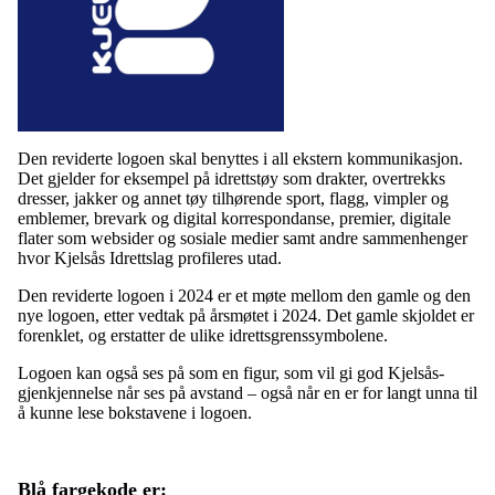
Den reviderte logoen skal benyttes i all ekstern kommunikasjon.
Det gjelder for eksempel på idrettstøy som drakter, overtrekks
dresser, jakker og annet tøy tilhørende sport, flagg, vimpler og
emblemer, brevark og digital korrespondanse, premier, digitale
flater som websider og sosiale medier samt andre sammenhenger
hvor Kjelsås Idrettslag profileres utad.
Den reviderte logoen i 2024 er et møte mellom den gamle og den
nye logoen, etter vedtak på årsmøtet i 2024. Det gamle skjoldet er
forenklet, og erstatter de ulike idrettsgrenssymbolene.
Logoen kan også ses på som en figur, som vil gi god Kjelsås-
gjenkjennelse når ses på avstand – også når en er for langt unna til
å kunne lese bokstavene i logoen.
Blå fargekode er: