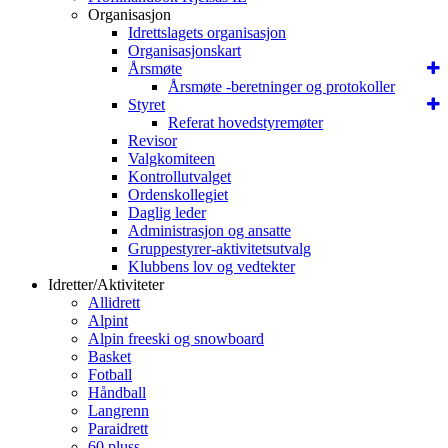
Organisasjon
Idrettslagets organisasjon
Organisasjonskart
Årsmøte
Årsmøte -beretninger og protokoller
Styret
Referat hovedstyremøter
Revisor
Valgkomiteen
Kontrollutvalget
Ordenskollegiet
Daglig leder
Administrasjon og ansatte
Gruppestyrer-aktivitetsutvalg
Klubbens lov og vedtekter
Idretter/Aktiviteter
Allidrett
Alpint
Alpin freeski og snowboard
Basket
Fotball
Håndball
Langrenn
Paraidrett
60 pluss