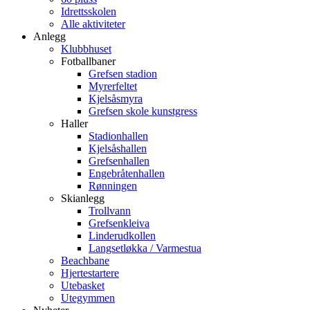
Idrettsskolen
Alle aktiviteter
Anlegg
Klubbhuset
Fotballbaner
Grefsen stadion
Myrerfeltet
Kjelsåsmyra
Grefsen skole kunstgress
Haller
Stadionhallen
Kjelsåshallen
Grefsenhallen
Engebråtenhallen
Rønningen
Skianlegg
Trollvann
Grefsenkleiva
Linderudkollen
Langsetløkka / Varmestua
Beachbane
Hjertestartere
Utebasket
Utegymmen