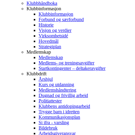
Klubbhåndboka
Klubbinformasjon
Klubbinformasjon
Forbund og særforbund
Historie
Visjon og verdier
Virksomhetsidé
Hovedmål
Strategiplan
Medlemskap
Medlemskap
Medlems- og treningsavgifter
Startkontingenter – deltakeravgifter
Klubbdrift
Årshjul
Kurs og utdanning
Medlemshåndtering
Dugnad og frivillig arbeid
Politiattester
Klubbens antidopingarbeid
Trygge barn i idretten
Kommunikasjonsplan
Si ifra - varsling
Bildebruk
Arbeidsgiveransvar