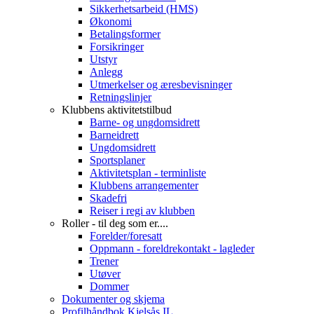
Sikkerhetsarbeid (HMS)
Økonomi
Betalingsformer
Forsikringer
Utstyr
Anlegg
Utmerkelser og æresbevisninger
Retningslinjer
Klubbens aktivitetstilbud
Barne- og ungdomsidrett
Barneidrett
Ungdomsidrett
Sportsplaner
Aktivitetsplan - terminliste
Klubbens arrangementer
Skadefri
Reiser i regi av klubben
Roller - til deg som er....
Forelder/foresatt
Oppmann - foreldrekontakt - lagleder
Trener
Utøver
Dommer
Dokumenter og skjema
Profilhåndbok Kjelsås IL