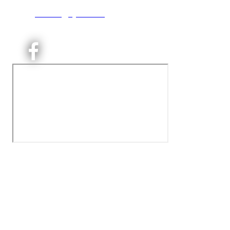
T:
9191 1913
E:
kontoret@kjelsaas.no
Orgnr: ‍975 663 450