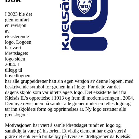
I 2023 ble det
gjennomført
en revisjon
av
eksisterende
logo. Logoen
har vært
idrettslagets
logo siden
2004. I
tillegg til
hovedlogoen
har alle gruppeidretter hatt sin egen versjon av denne logoen, med
beskrivende symbol for grenen inn i logo. Før dette var det
dagens skjold som var idrettslagets logo. Det eksisterte helt fra
Kjelsås IL’s opprettelse i 1913 og frem til moderniseringen i 2004.
Den nye revisjonen nå samler alle grener under en felles logo og
tar inn skjoldets form og opprinnelses år. Ny logo erstatter alle
grenslogoer.
Motivasjonen har vært å samle idrettslaget rundt en logo og
samtidig ta vare på historien. Et viktig element har også vært å
gjøre det enklere å bruke tøy på tvers av idrettsgrener da Kjelsås