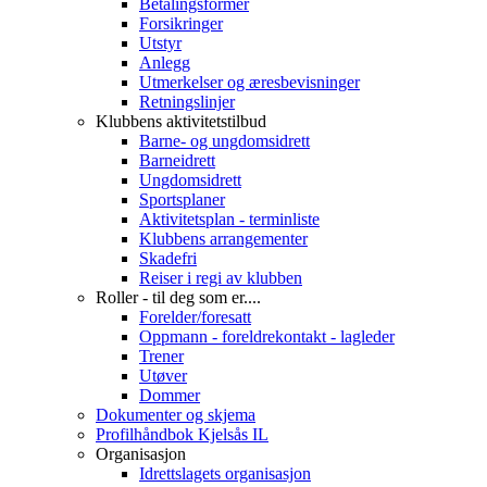
Betalingsformer
Forsikringer
Utstyr
Anlegg
Utmerkelser og æresbevisninger
Retningslinjer
Klubbens aktivitetstilbud
Barne- og ungdomsidrett
Barneidrett
Ungdomsidrett
Sportsplaner
Aktivitetsplan - terminliste
Klubbens arrangementer
Skadefri
Reiser i regi av klubben
Roller - til deg som er....
Forelder/foresatt
Oppmann - foreldrekontakt - lagleder
Trener
Utøver
Dommer
Dokumenter og skjema
Profilhåndbok Kjelsås IL
Organisasjon
Idrettslagets organisasjon