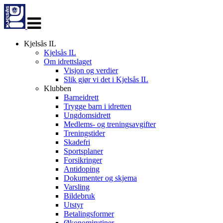
Veksle
navigasjon
Kjelsås IL
Kjelsås IL
Om idrettslaget
Visjon og verdier
Slik gjør vi det i Kjelsås IL
Klubben
Barneidrett
Trygge barn i idretten
Ungdomsidrett
Medlems- og treningsavgifter
Treningstider
Skadefri
Sportsplaner
Forsikringer
Antidoping
Dokumenter og skjema
Varsling
Bildebruk
Utstyr
Betalingsformer
Økonomirutiner