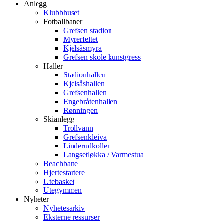
Anlegg
Klubbhuset
Fotballbaner
Grefsen stadion
Myrerfeltet
Kjelsåsmyra
Grefsen skole kunstgress
Haller
Stadionhallen
Kjelsåshallen
Grefsenhallen
Engebråtenhallen
Rønningen
Skianlegg
Trollvann
Grefsenkleiva
Linderudkollen
Langsetløkka / Varmestua
Beachbane
Hjertestartere
Utebasket
Utegymmen
Nyheter
Nyhetesarkiv
Eksterne ressurser