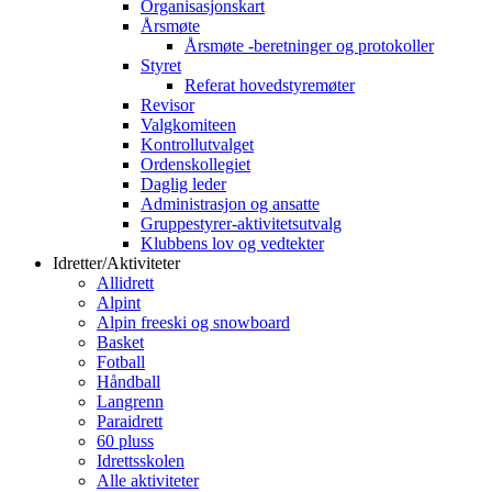
Organisasjonskart
Årsmøte
Årsmøte -beretninger og protokoller
Styret
Referat hovedstyremøter
Revisor
Valgkomiteen
Kontrollutvalget
Ordenskollegiet
Daglig leder
Administrasjon og ansatte
Gruppestyrer-aktivitetsutvalg
Klubbens lov og vedtekter
Idretter/Aktiviteter
Allidrett
Alpint
Alpin freeski og snowboard
Basket
Fotball
Håndball
Langrenn
Paraidrett
60 pluss
Idrettsskolen
Alle aktiviteter