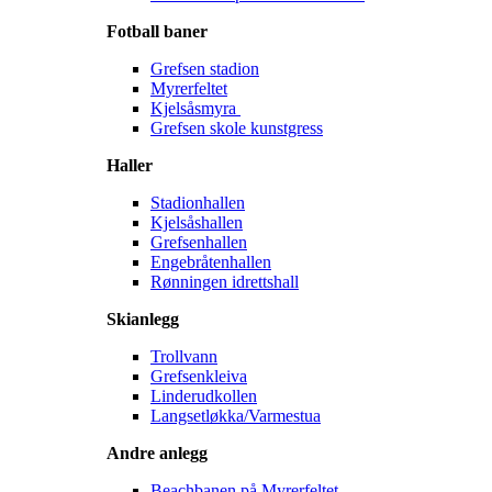
Fotball baner
Grefsen stadion
Myrerfeltet
Kjelsåsmyra
Grefsen skole kunstgress
Haller
Stadionhallen
Kjelsåshallen
Grefsenhallen
Engebråtenhallen
Rønningen idrettshall
Skianlegg
Trollvann
Grefsenkleiva
Linderudkollen
Langsetløkka/Varmestua
Andre anlegg
Beachbanen på Myrerfeltet