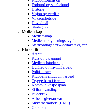
Klubbinformasjon
Forbund og særforbund
Historie
Visjon og verdier
Virksomhetsidé
Hovedmål
Strategiplan
Medlemskap
Medlemskap
Medlems- og treningsavgifter
Startkontingenter – deltakeravgifter
Klubbdrift
Årshjul
Kurs og utdanning
Medlemshåndtering
Dugnad og frivillig arbeid
Politiattester
Klubbens antidopingarbeid
Trygge barn i idretten
Kommunikasjonsplan
Si ifra - varsling
Bildebruk
Arbeidsgiveransvar
Sikkerhetsarbeid (HMS)
Økonomi