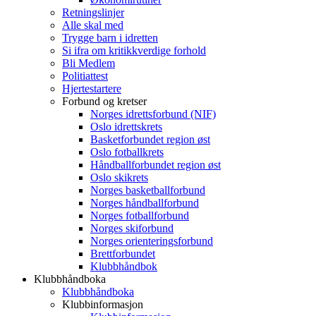
Retningslinjer
Alle skal med
Trygge barn i idretten
Si ifra om kritikkverdige forhold
Bli Medlem
Politiattest
Hjertestartere
Forbund og kretser
Norges idrettsforbund (NIF)
Oslo idrettskrets
Basketforbundet region øst
Oslo fotballkrets
Håndballforbundet region øst
Oslo skikrets
Norges basketballforbund
Norges håndballforbund
Norges fotballforbund
Norges skiforbund
Norges orienteringsforbund
Brettforbundet
Klubbhåndbok
Klubbhåndboka
Klubbhåndboka
Klubbinformasjon