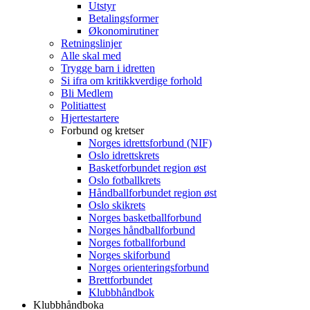
Utstyr
Betalingsformer
Økonomirutiner
Retningslinjer
Alle skal med
Trygge barn i idretten
Si ifra om kritikkverdige forhold
Bli Medlem
Politiattest
Hjertestartere
Forbund og kretser
Norges idrettsforbund (NIF)
Oslo idrettskrets
Basketforbundet region øst
Oslo fotballkrets
Håndballforbundet region øst
Oslo skikrets
Norges basketballforbund
Norges håndballforbund
Norges fotballforbund
Norges skiforbund
Norges orienteringsforbund
Brettforbundet
Klubbhåndbok
Klubbhåndboka