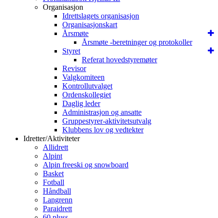
Organisasjon
Idrettslagets organisasjon
Organisasjonskart
Årsmøte
Årsmøte -beretninger og protokoller
Styret
Referat hovedstyremøter
Revisor
Valgkomiteen
Kontrollutvalget
Ordenskollegiet
Daglig leder
Administrasjon og ansatte
Gruppestyrer-aktivitetsutvalg
Klubbens lov og vedtekter
Idretter/Aktiviteter
Allidrett
Alpint
Alpin freeski og snowboard
Basket
Fotball
Håndball
Langrenn
Paraidrett
60 pluss