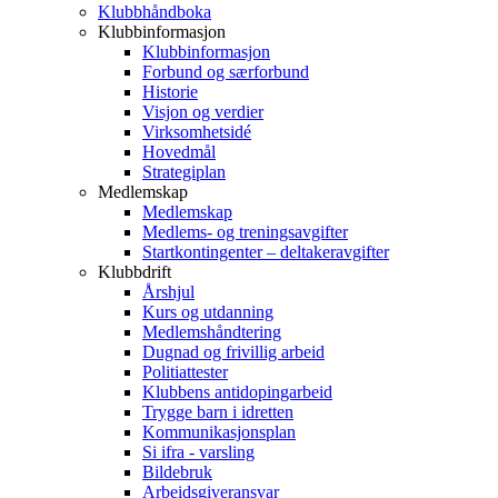
Klubbhåndboka
Klubbinformasjon
Klubbinformasjon
Forbund og særforbund
Historie
Visjon og verdier
Virksomhetsidé
Hovedmål
Strategiplan
Medlemskap
Medlemskap
Medlems- og treningsavgifter
Startkontingenter – deltakeravgifter
Klubbdrift
Årshjul
Kurs og utdanning
Medlemshåndtering
Dugnad og frivillig arbeid
Politiattester
Klubbens antidopingarbeid
Trygge barn i idretten
Kommunikasjonsplan
Si ifra - varsling
Bildebruk
Arbeidsgiveransvar