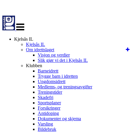
Veksle
navigasjon
Kjelsås IL
Kjelsås IL
Om idrettslaget
Visjon og verdier
Slik gjør vi det i Kjelsås IL
Klubben
Barneidrett
Trygge barn i idretten
Ungdomsidrett
Medlems- og treningsavgifter
Treningstider
Skadefri
Sportsplaner
Forsikringer
Antidoping
Dokumenter og skjema
Varsling
Bildebruk