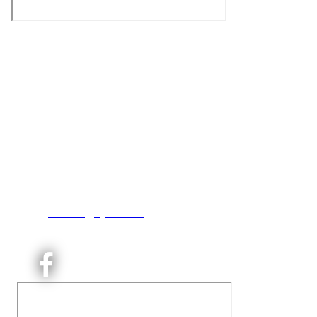
Kjelsås IL
Engebråtveien 11
inng. Neptunveien 8 -12
0493 Oslo
T:
9191 1913
E:
kontoret@kjelsaas.no
Orgnr: ‍975 663 450