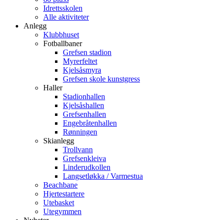
Idrettsskolen
Alle aktiviteter
Anlegg
Klubbhuset
Fotballbaner
Grefsen stadion
Myrerfeltet
Kjelsåsmyra
Grefsen skole kunstgress
Haller
Stadionhallen
Kjelsåshallen
Grefsenhallen
Engebråtenhallen
Rønningen
Skianlegg
Trollvann
Grefsenkleiva
Linderudkollen
Langsetløkka / Varmestua
Beachbane
Hjertestartere
Utebasket
Utegymmen