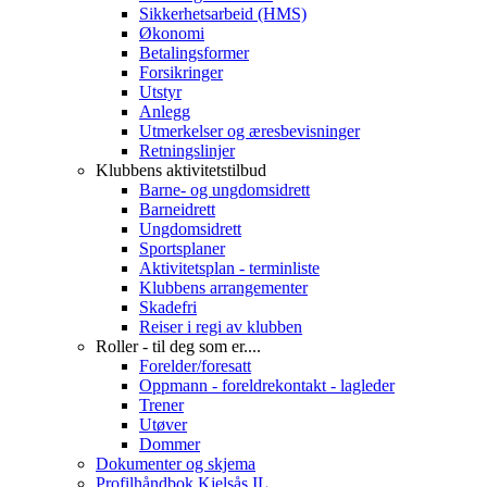
Sikkerhetsarbeid (HMS)
Økonomi
Betalingsformer
Forsikringer
Utstyr
Anlegg
Utmerkelser og æresbevisninger
Retningslinjer
Klubbens aktivitetstilbud
Barne- og ungdomsidrett
Barneidrett
Ungdomsidrett
Sportsplaner
Aktivitetsplan - terminliste
Klubbens arrangementer
Skadefri
Reiser i regi av klubben
Roller - til deg som er....
Forelder/foresatt
Oppmann - foreldrekontakt - lagleder
Trener
Utøver
Dommer
Dokumenter og skjema
Profilhåndbok Kjelsås IL