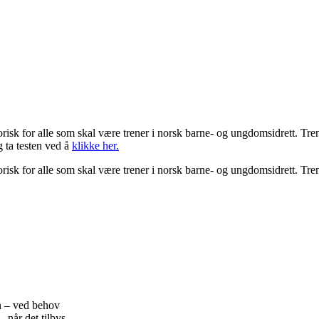
gatorisk for alle som skal være trener i norsk barne- og ungdomsidrett. T
g ta testen ved å
klikke her.
gatorisk for alle som skal være trener i norsk barne- og ungdomsidrett. T
en – ved behov
 når det tilbys