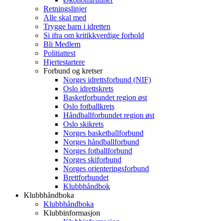
Retningslinjer
Alle skal med
Trygge barn i idretten
Si ifra om kritikkverdige forhold
Bli Medlem
Politiattest
Hjertestartere
Forbund og kretser
Norges idrettsforbund (NIF)
Oslo idrettskrets
Basketforbundet region øst
Oslo fotballkrets
Håndballforbundet region øst
Oslo skikrets
Norges basketballforbund
Norges håndballforbund
Norges fotballforbund
Norges skiforbund
Norges orienteringsforbund
Brettforbundet
Klubbhåndbok
Klubbhåndboka
Klubbhåndboka
Klubbinformasjon