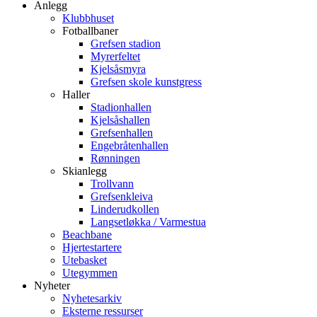
Anlegg
Klubbhuset
Fotballbaner
Grefsen stadion
Myrerfeltet
Kjelsåsmyra
Grefsen skole kunstgress
Haller
Stadionhallen
Kjelsåshallen
Grefsenhallen
Engebråtenhallen
Rønningen
Skianlegg
Trollvann
Grefsenkleiva
Linderudkollen
Langsetløkka / Varmestua
Beachbane
Hjertestartere
Utebasket
Utegymmen
Nyheter
Nyhetesarkiv
Eksterne ressurser