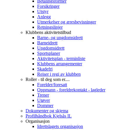
Betalingsformer
Forsikringer
Utstyr
Anlegg
Utmerkelser og æresbevisninger
Retningslinjer
Klubbens aktivitetstilbud
Barne- og ungdomsidrett
Barneidrett
Ungdomsidrett
Sportsplaner
Aktivitetsplan - terminliste
Klubbens arrangementer
Skadefri
Reiser i regi av klubben
Roller - til deg som er....
Forelder/foresatt
Oppmann - foreldrekontakt - lagleder
Trener
Utøver
Dommer
Dokumenter og skjema
Profilhåndbok Kjelsås IL
Organisasjon
Idrettslagets organisasjon