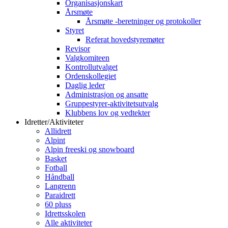
Organisasjonskart
Årsmøte
Årsmøte -beretninger og protokoller
Styret
Referat hovedstyremøter
Revisor
Valgkomiteen
Kontrollutvalget
Ordenskollegiet
Daglig leder
Administrasjon og ansatte
Gruppestyrer-aktivitetsutvalg
Klubbens lov og vedtekter
Idretter/Aktiviteter
Allidrett
Alpint
Alpin freeski og snowboard
Basket
Fotball
Håndball
Langrenn
Paraidrett
60 pluss
Idrettsskolen
Alle aktiviteter