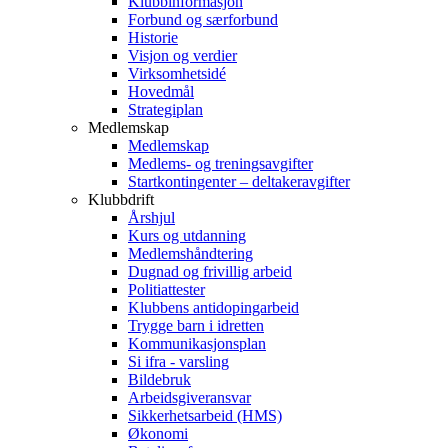
Klubbinformasjon
Forbund og særforbund
Historie
Visjon og verdier
Virksomhetsidé
Hovedmål
Strategiplan
Medlemskap
Medlemskap
Medlems- og treningsavgifter
Startkontingenter – deltakeravgifter
Klubbdrift
Årshjul
Kurs og utdanning
Medlemshåndtering
Dugnad og frivillig arbeid
Politiattester
Klubbens antidopingarbeid
Trygge barn i idretten
Kommunikasjonsplan
Si ifra - varsling
Bildebruk
Arbeidsgiveransvar
Sikkerhetsarbeid (HMS)
Økonomi