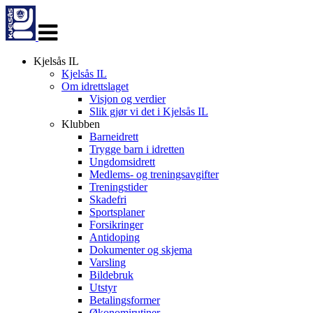
Veksle
navigasjon
Kjelsås IL
Kjelsås IL
Om idrettslaget
Visjon og verdier
Slik gjør vi det i Kjelsås IL
Klubben
Barneidrett
Trygge barn i idretten
Ungdomsidrett
Medlems- og treningsavgifter
Treningstider
Skadefri
Sportsplaner
Forsikringer
Antidoping
Dokumenter og skjema
Varsling
Bildebruk
Utstyr
Betalingsformer
Økonomirutiner