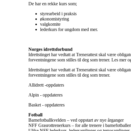
De har en rekke kurs som;
styrearbeid i praksis
økonomistyring
valgkomite
lederkurs for ungdom med mer.
Norges idrettsforbund
Idrettstinget har vedtatt at Trenerattest skal være obli
forventningene som stilles til deg som trener. Les mer o
Idrettstinget har vedtatt at Trenerattest skal være obli
forventningene som stilles til deg som trener.
Allidrett -oppdaters
Alpin - oppdateres
Basket - oppdateres
Fotball
Barnefotballkvelden – ved oppstart av nye årganger
NFF Grasrottrenerkurs – for alle trenere i barnefotball
Ulike NFF lederkurs, ledersamlinger og temasamlinger –