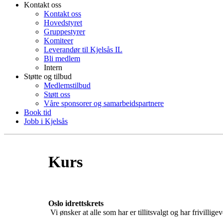
Kontakt oss
Kontakt oss
Hovedstyret
Gruppestyrer
Komiteer
Leverandør til Kjelsås IL
Bli medlem
Intern
Støtte og tilbud
Medlemstilbud
Støtt oss
Våre sponsorer og samarbeidspartnere
Book tid
Jobb i Kjelsås
Kurs
Oslo idrettskrets
Vi ønsker at alle som har er tillitsvalgt og har frivillige