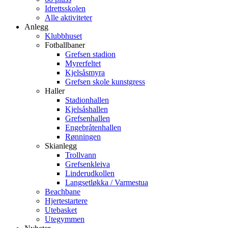
Idrettsskolen
Alle aktiviteter
Anlegg
Klubbhuset
Fotballbaner
Grefsen stadion
Myrerfeltet
Kjelsåsmyra
Grefsen skole kunstgress
Haller
Stadionhallen
Kjelsåshallen
Grefsenhallen
Engebråtenhallen
Rønningen
Skianlegg
Trollvann
Grefsenkleiva
Linderudkollen
Langsetløkka / Varmestua
Beachbane
Hjertestartere
Utebasket
Utegymmen