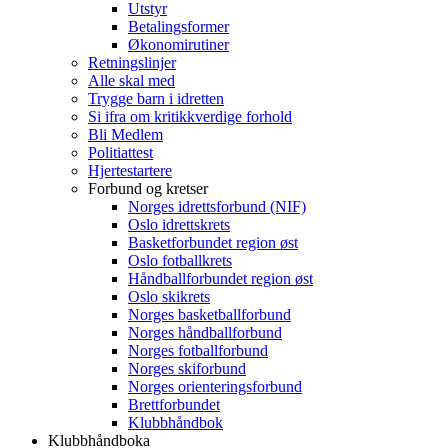
Utstyr
Betalingsformer
Økonomirutiner
Retningslinjer
Alle skal med
Trygge barn i idretten
Si ifra om kritikkverdige forhold
Bli Medlem
Politiattest
Hjertestartere
Forbund og kretser
Norges idrettsforbund (NIF)
Oslo idrettskrets
Basketforbundet region øst
Oslo fotballkrets
Håndballforbundet region øst
Oslo skikrets
Norges basketballforbund
Norges håndballforbund
Norges fotballforbund
Norges skiforbund
Norges orienteringsforbund
Brettforbundet
Klubbhåndbok
Klubbhåndboka