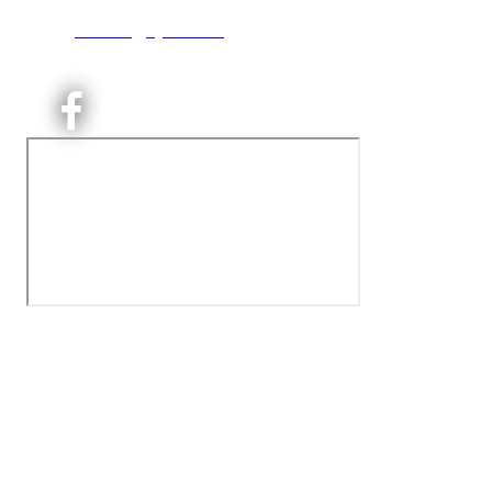
T:
9191 1913
E:
kontoret@kjelsaas.no
Orgnr: ‍975 663 450