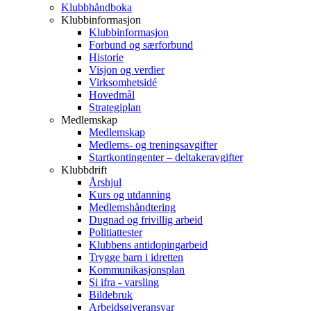
Klubbhåndboka
Klubbinformasjon
Klubbinformasjon
Forbund og særforbund
Historie
Visjon og verdier
Virksomhetsidé
Hovedmål
Strategiplan
Medlemskap
Medlemskap
Medlems- og treningsavgifter
Startkontingenter – deltakeravgifter
Klubbdrift
Årshjul
Kurs og utdanning
Medlemshåndtering
Dugnad og frivillig arbeid
Politiattester
Klubbens antidopingarbeid
Trygge barn i idretten
Kommunikasjonsplan
Si ifra - varsling
Bildebruk
Arbeidsgiveransvar