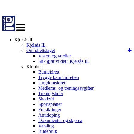
Veksle
navigasjon
Kjelsås IL
Kjelsås IL
Om idrettslaget
Visjon og verdier
Slik gjør vi det i Kjelsås IL
Klubben
Barneidrett
Trygge barn i idretten
Ungdomsidrett
Medlems- og treningsavgifter
Treningstider
Skadefri
Sportsplaner
Forsikringer
Antidoping
Dokumenter og skjema
Varsling
Bildebruk