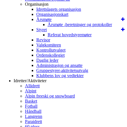
Organisasjon
Idrettslagets organisasjon
Organisasjonskart
Årsmøte
Årsmøte -beretninger og protokoller
Styret
Referat hovedstyremøter
Revisor
Valgkomiteen
Kontrollutvalget
Ordenskollegiet
Daglig leder
Administrasjon og ansatte
Gruppestyrer-aktivitetsutvalg
Klubbens lov og vedtekter
Idretter/Aktiviteter
Allidrett
Alpint
Alpin freeski og snowboard
Basket
Fotball
Håndball
Langrenn
Paraidrett
60 pluss