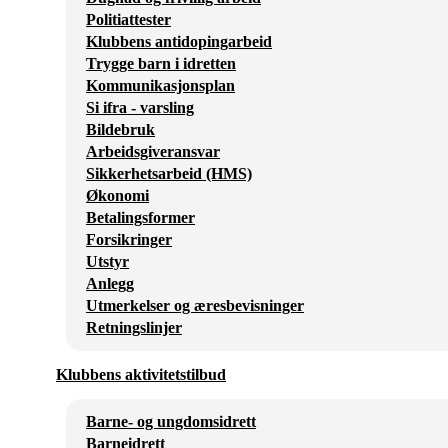
Politiattester
Klubbens antidopingarbeid
Trygge barn i idretten
Kommunikasjonsplan
Si ifra - varsling
Bildebruk
Arbeidsgiveransvar
Sikkerhetsarbeid (HMS)
Økonomi
Betalingsformer
Forsikringer
Utstyr
Anlegg
Utmerkelser og æresbevisninger
Retningslinjer
Klubbens aktivitetstilbud
Barne- og ungdomsidrett
Barneidrett