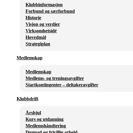
Klubbinformasjon
Forbund og særforbund
Historie
Visjon og verdier
Virksomhetsidé
Hovedmål
Strategiplan
Medlemskap
Medlemskap
Medlems- og treningsavgifter
Startkontingenter – deltakeravgifter
Klubbdrift
Årshjul
Kurs og utdanning
Medlemshåndtering
Dugnad og frivillig arbeid