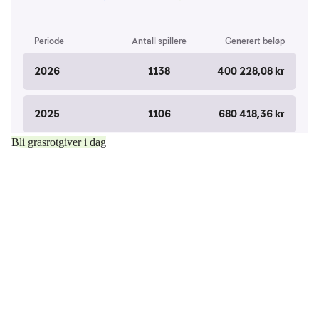
Bli grasrotgiver i dag
Kjelsås IL
Engebråtveien 11
inng. Neptunveien 8 -12
0493 Oslo