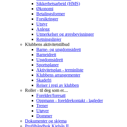
Sikkerhetsarbeid (HMS)
Økonomi
Betalingsformer
Forsikringer
Utstyr
Anlegg
Utmerkelser og æresbevisninger
Retningslinjer
Klubbens aktivitetstilbud
Barne- og ungdomsidrett
Barneidrett
Ungdomsidrett
Sportsplaner
Aktivitetsplan - terminliste
Klubbens arrangementer
Skadefri
Reiser i regi av klubben
Roller - til deg som er....
Forelder/foresatt
Oppmann - foreldrekontakt - lagleder
Trener
Utøver
Dommer
Dokumenter og skjema
Profilhåndbok Kjelsås IL