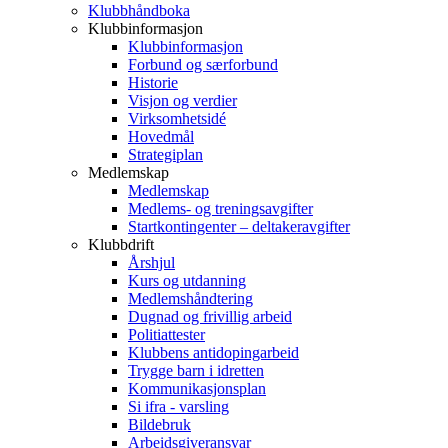
Klubbhåndboka
Klubbinformasjon
Klubbinformasjon
Forbund og særforbund
Historie
Visjon og verdier
Virksomhetsidé
Hovedmål
Strategiplan
Medlemskap
Medlemskap
Medlems- og treningsavgifter
Startkontingenter – deltakeravgifter
Klubbdrift
Årshjul
Kurs og utdanning
Medlemshåndtering
Dugnad og frivillig arbeid
Politiattester
Klubbens antidopingarbeid
Trygge barn i idretten
Kommunikasjonsplan
Si ifra - varsling
Bildebruk
Arbeidsgiveransvar