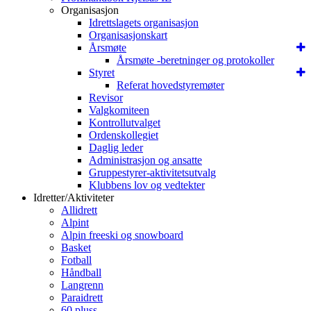
Organisasjon
Idrettslagets organisasjon
Organisasjonskart
Årsmøte
Årsmøte -beretninger og protokoller
Styret
Referat hovedstyremøter
Revisor
Valgkomiteen
Kontrollutvalget
Ordenskollegiet
Daglig leder
Administrasjon og ansatte
Gruppestyrer-aktivitetsutvalg
Klubbens lov og vedtekter
Idretter/Aktiviteter
Allidrett
Alpint
Alpin freeski og snowboard
Basket
Fotball
Håndball
Langrenn
Paraidrett
60 pluss