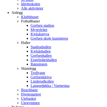
Idrettsskolen
Alle aktiviteter
Anlegg
Klubbhuset
Fotballbaner
Grefsen stadion
Myrerfeltet
Kjelsåsmyra
Grefsen skole kunstgress
Haller
Stadionhallen
Kjelsåshallen
Grefsenhallen
Engebråtenhallen
Rønningen
Skianlegg
Trollvann
Grefsenkleiva
Linderudkollen
Langsetløkka / Varmestua
Beachbane
Hjertestartere
Utebasket
Utegymmen