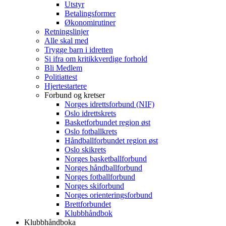
Utstyr
Betalingsformer
Økonomirutiner
Retningslinjer
Alle skal med
Trygge barn i idretten
Si ifra om kritikkverdige forhold
Bli Medlem
Politiattest
Hjertestartere
Forbund og kretser
Norges idrettsforbund (NIF)
Oslo idrettskrets
Basketforbundet region øst
Oslo fotballkrets
Håndballforbundet region øst
Oslo skikrets
Norges basketballforbund
Norges håndballforbund
Norges fotballforbund
Norges skiforbund
Norges orienteringsforbund
Brettforbundet
Klubbhåndbok
Klubbhåndboka