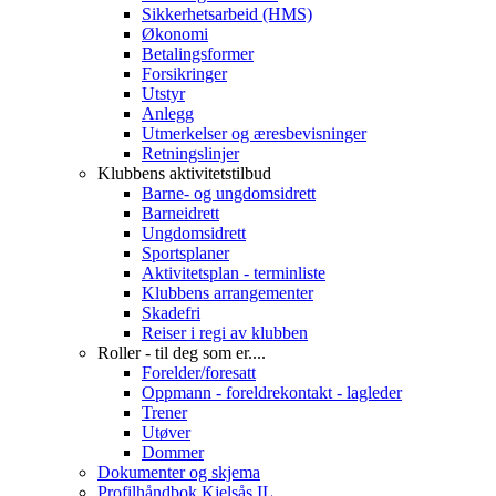
Sikkerhetsarbeid (HMS)
Økonomi
Betalingsformer
Forsikringer
Utstyr
Anlegg
Utmerkelser og æresbevisninger
Retningslinjer
Klubbens aktivitetstilbud
Barne- og ungdomsidrett
Barneidrett
Ungdomsidrett
Sportsplaner
Aktivitetsplan - terminliste
Klubbens arrangementer
Skadefri
Reiser i regi av klubben
Roller - til deg som er....
Forelder/foresatt
Oppmann - foreldrekontakt - lagleder
Trener
Utøver
Dommer
Dokumenter og skjema
Profilhåndbok Kjelsås IL