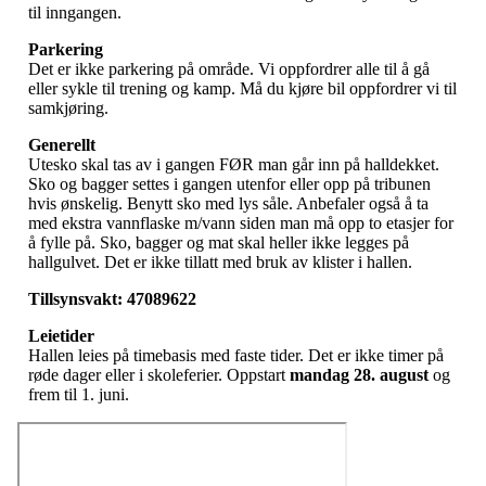
til inngangen.
Parkering
Det er ikke parkering på område. Vi oppfordrer alle til å gå
eller sykle til trening og kamp. Må du kjøre bil oppfordrer vi til
samkjøring.
Generellt
Utesko skal tas av i gangen FØR man går inn på halldekket.
Sko og bagger settes i gangen utenfor eller opp på tribunen
hvis ønskelig. Benytt sko med lys såle. Anbefaler også å ta
med ekstra vannflaske m/vann siden man må opp to etasjer for
å fylle på. Sko, bagger og mat skal heller ikke legges på
hallgulvet. Det er ikke tillatt med bruk av klister i hallen.
Tillsynsvakt:
47089622
Leietider
Hallen leies på timebasis med faste tider. Det er ikke timer på
røde dager eller i skoleferier. Oppstart
mandag 28. august
og
frem til 1. juni.