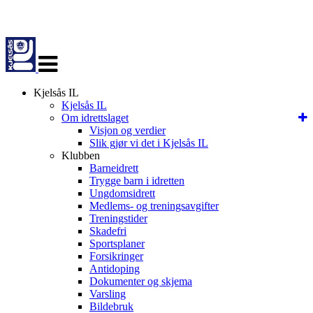
Veksle
navigasjon
Kjelsås IL
Kjelsås IL
Om idrettslaget
Visjon og verdier
Slik gjør vi det i Kjelsås IL
Klubben
Barneidrett
Trygge barn i idretten
Ungdomsidrett
Medlems- og treningsavgifter
Treningstider
Skadefri
Sportsplaner
Forsikringer
Antidoping
Dokumenter og skjema
Varsling
Bildebruk