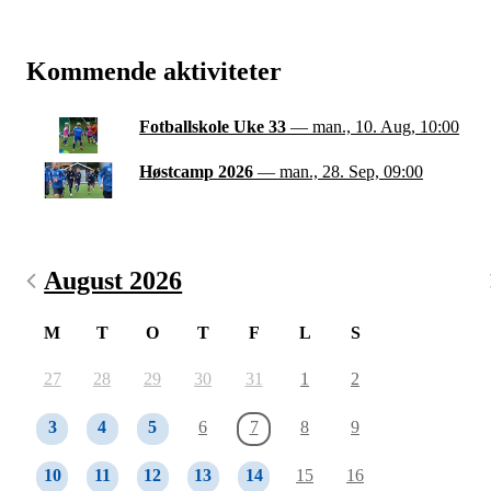
Kommende aktiviteter
Fotballskole Uke 33
— man., 10. Aug, 10:00
Høstcamp 2026
— man., 28. Sep, 09:00
August 2026
M
T
O
T
F
L
S
27
28
29
30
31
1
2
3
4
5
6
7
8
9
10
11
12
13
14
15
16