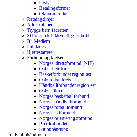
Utstyr
Betalingsformer
Økonomirutiner
Retningslinjer
Alle skal med
Trygge barn i idretten
Si ifra om kritikkverdige forhold
Bli Medlem
Politiattest
Hjertestartere
Forbund og kretser
Norges idrettsforbund (NIF)
Oslo idrettskrets
Basketforbundet region øst
Oslo fotballkrets
Håndballforbundet region øst
Oslo skikrets
Norges basketballforbund
Norges håndballforbund
Norges fotballforbund
Norges skiforbund
Norges orienteringsforbund
Brettforbundet
Klubbhåndbok
Klubbhåndboka