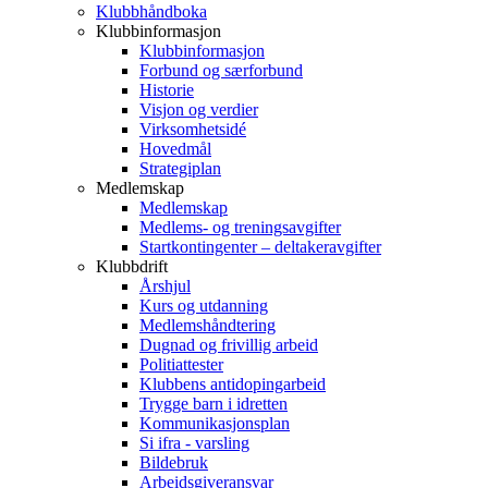
Klubbhåndboka
Klubbinformasjon
Klubbinformasjon
Forbund og særforbund
Historie
Visjon og verdier
Virksomhetsidé
Hovedmål
Strategiplan
Medlemskap
Medlemskap
Medlems- og treningsavgifter
Startkontingenter – deltakeravgifter
Klubbdrift
Årshjul
Kurs og utdanning
Medlemshåndtering
Dugnad og frivillig arbeid
Politiattester
Klubbens antidopingarbeid
Trygge barn i idretten
Kommunikasjonsplan
Si ifra - varsling
Bildebruk
Arbeidsgiveransvar