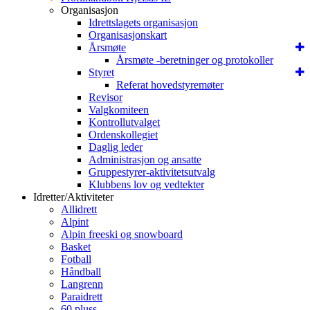
Organisasjon
Idrettslagets organisasjon
Organisasjonskart
Årsmøte
Årsmøte -beretninger og protokoller
Styret
Referat hovedstyremøter
Revisor
Valgkomiteen
Kontrollutvalget
Ordenskollegiet
Daglig leder
Administrasjon og ansatte
Gruppestyrer-aktivitetsutvalg
Klubbens lov og vedtekter
Idretter/Aktiviteter
Allidrett
Alpint
Alpin freeski og snowboard
Basket
Fotball
Håndball
Langrenn
Paraidrett
60 pluss