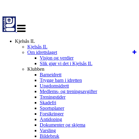
Veksle
navigasjon
Kjelsås IL
Kjelsås IL
Om idrettslaget
Visjon og verdier
Slik gjør vi det i Kjelsås IL
Klubben
Barneidrett
Trygge barn i idretten
Ungdomsidrett
Medlems- og treningsavgifter
Treningstider
Skadefri
Sportsplaner
Forsikringer
Antidoping
Dokumenter og skjema
Varsling
Bildebruk