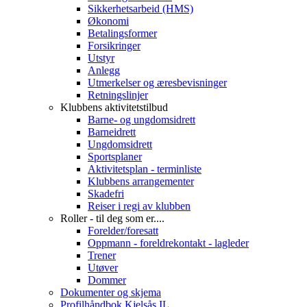
Sikkerhetsarbeid (HMS)
Økonomi
Betalingsformer
Forsikringer
Utstyr
Anlegg
Utmerkelser og æresbevisninger
Retningslinjer
Klubbens aktivitetstilbud
Barne- og ungdomsidrett
Barneidrett
Ungdomsidrett
Sportsplaner
Aktivitetsplan - terminliste
Klubbens arrangementer
Skadefri
Reiser i regi av klubben
Roller - til deg som er....
Forelder/foresatt
Oppmann - foreldrekontakt - lagleder
Trener
Utøver
Dommer
Dokumenter og skjema
Profilhåndbok Kjelsås IL