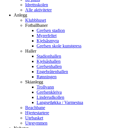
Idrettsskolen
Alle aktiviteter
Anlegg
Klubbhuset
Fotballbaner
Grefsen stadion
Myrerfeltet
Kjelsåsmyra
Grefsen skole kunstgress
Haller
Stadionhallen
Kjelsåshallen
Grefsenhallen
Engebråtenhallen
Rønningen
Skianlegg
Trollvann
Grefsenkleiva
Linderudkollen
Langsetløkka / Varmestua
Beachbane
Hjertestartere
Utebasket
Utegymmen