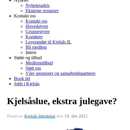
Nyheter
Nyhetesarkiv
Eksterne ressurser
Kontakt oss
Kontakt oss
Hovedstyret
Gruppestyrer
Komiteer
Leverandør til Kjelsås IL
Bli medlem
Intern
Støtte og tilbud
Medlemstilbud
Støtt oss
Våre sponsorer og samarbeidspartnere
Book tid
Jobb i Kjelsås
Kjelsåslue, ekstra julegave?
Postet av
Kjelsås Idrettslag
den
19. des 2021