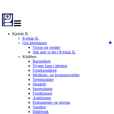
Veksle
navigasjon
Kjelsås IL
Kjelsås IL
Om idrettslaget
Visjon og verdier
Slik gjør vi det i Kjelsås IL
Klubben
Barneidrett
Trygge barn i idretten
Ungdomsidrett
Medlems- og treningsavgifter
Treningstider
Skadefri
Sportsplaner
Forsikringer
Antidoping
Dokumenter og skjema
Varsling
Bildebruk