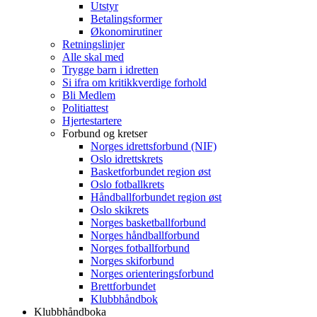
Utstyr
Betalingsformer
Økonomirutiner
Retningslinjer
Alle skal med
Trygge barn i idretten
Si ifra om kritikkverdige forhold
Bli Medlem
Politiattest
Hjertestartere
Forbund og kretser
Norges idrettsforbund (NIF)
Oslo idrettskrets
Basketforbundet region øst
Oslo fotballkrets
Håndballforbundet region øst
Oslo skikrets
Norges basketballforbund
Norges håndballforbund
Norges fotballforbund
Norges skiforbund
Norges orienteringsforbund
Brettforbundet
Klubbhåndbok
Klubbhåndboka