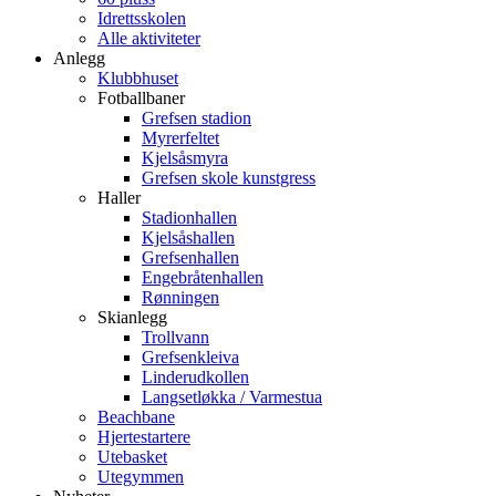
Idrettsskolen
Alle aktiviteter
Anlegg
Klubbhuset
Fotballbaner
Grefsen stadion
Myrerfeltet
Kjelsåsmyra
Grefsen skole kunstgress
Haller
Stadionhallen
Kjelsåshallen
Grefsenhallen
Engebråtenhallen
Rønningen
Skianlegg
Trollvann
Grefsenkleiva
Linderudkollen
Langsetløkka / Varmestua
Beachbane
Hjertestartere
Utebasket
Utegymmen