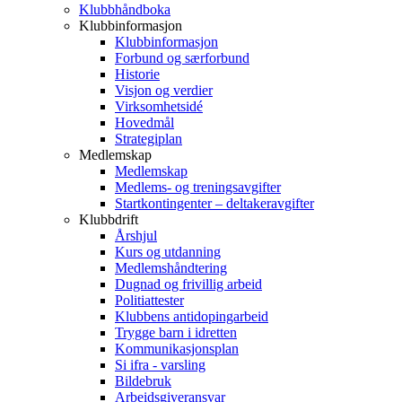
Klubbhåndboka
Klubbinformasjon
Klubbinformasjon
Forbund og særforbund
Historie
Visjon og verdier
Virksomhetsidé
Hovedmål
Strategiplan
Medlemskap
Medlemskap
Medlems- og treningsavgifter
Startkontingenter – deltakeravgifter
Klubbdrift
Årshjul
Kurs og utdanning
Medlemshåndtering
Dugnad og frivillig arbeid
Politiattester
Klubbens antidopingarbeid
Trygge barn i idretten
Kommunikasjonsplan
Si ifra - varsling
Bildebruk
Arbeidsgiveransvar