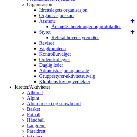
Organisasjon
Idrettslagets organisasjon
Organisasjonskart
Årsmøte
Årsmøte -beretninger og protokoller
Styret
Referat hovedstyremøter
Revisor
Valgkomiteen
Kontrollutvalget
Ordenskollegiet
Daglig leder
Administrasjon og ansatte
Gruppestyrer-aktivitetsutvalg
Klubbens lov og vedtekter
Idretter/Aktiviteter
Allidrett
Alpint
Alpin freeski og snowboard
Basket
Fotball
Håndball
Langrenn
Paraidrett
60 pluss