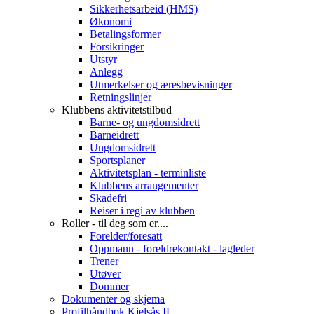
Sikkerhetsarbeid (HMS)
Økonomi
Betalingsformer
Forsikringer
Utstyr
Anlegg
Utmerkelser og æresbevisninger
Retningslinjer
Klubbens aktivitetstilbud
Barne- og ungdomsidrett
Barneidrett
Ungdomsidrett
Sportsplaner
Aktivitetsplan - terminliste
Klubbens arrangementer
Skadefri
Reiser i regi av klubben
Roller - til deg som er....
Forelder/foresatt
Oppmann - foreldrekontakt - lagleder
Trener
Utøver
Dommer
Dokumenter og skjema
Profilhåndbok Kjelsås IL