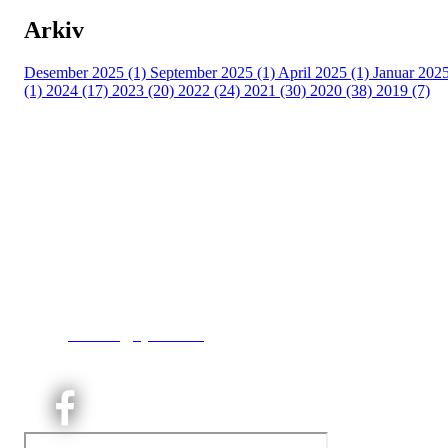
Arkiv
Desember 2025 (1)
September 2025 (1)
April 2025 (1)
Januar 202
(1)
2024 (17)
2023 (20)
2022 (24)
2021 (30)
2020 (38)
2019 (7)
Kjelsås IL
Engebråtveien 11
inng. Neptunveien 8 -12
0493 Oslo
T:
9191 1913
E:
kontoret@kjelsaas.no
Orgnr: ‍975 663 450