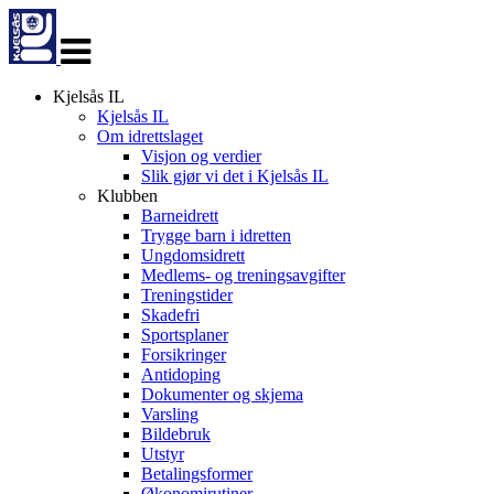
Veksle
navigasjon
Kjelsås IL
Kjelsås IL
Om idrettslaget
Visjon og verdier
Slik gjør vi det i Kjelsås IL
Klubben
Barneidrett
Trygge barn i idretten
Ungdomsidrett
Medlems- og treningsavgifter
Treningstider
Skadefri
Sportsplaner
Forsikringer
Antidoping
Dokumenter og skjema
Varsling
Bildebruk
Utstyr
Betalingsformer
Økonomirutiner