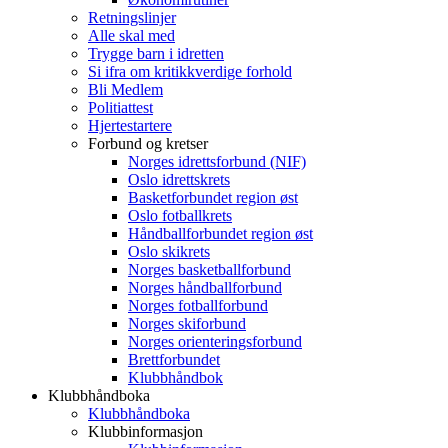
Retningslinjer
Alle skal med
Trygge barn i idretten
Si ifra om kritikkverdige forhold
Bli Medlem
Politiattest
Hjertestartere
Forbund og kretser
Norges idrettsforbund (NIF)
Oslo idrettskrets
Basketforbundet region øst
Oslo fotballkrets
Håndballforbundet region øst
Oslo skikrets
Norges basketballforbund
Norges håndballforbund
Norges fotballforbund
Norges skiforbund
Norges orienteringsforbund
Brettforbundet
Klubbhåndbok
Klubbhåndboka
Klubbhåndboka
Klubbinformasjon