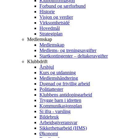
Klubbinformasjon
Forbund og særforbund
Historie
Visjon og verdier
Virksomhetsidé
Hovedmål
Strategiplan
Medlemskap
Medlemskap
Medlems- og treningsavgifter
Startkontingenter – deltakeravgifter
Klubbdrift
Årshjul
Kurs og utdanning
Medlemshåndtering
Dugnad og frivillig arbeid
Politiattester
Klubbens antidopingarbeid
Trygge barn i idretten
Kommunikasjonsplan
Si ifra - varsling
Bildebruk
Arbeidsgiveransvar
Sikkerhetsarbeid (HMS)
Økonomi