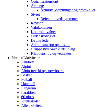
Organisasjonskart
Årsmøte
Årsmøte -beretninger og protokoller
Styret
Referat hovedstyremøter
Revisor
Valgkomiteen
Kontrollutvalget
Ordenskollegiet
Daglig leder
Administrasjon og ansatte
Gruppestyrer-aktivitetsutvalg
Klubbens lov og vedtekter
Idretter/Aktiviteter
Allidrett
Alpint
Alpin freeski og snowboard
Basket
Fotball
Håndball
Langrenn
Paraidrett
60 pluss
Idrettsskolen
Alle aktiviteter