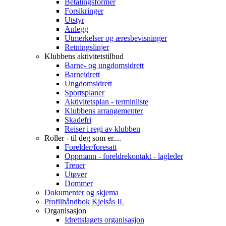
Betalingsformer
Forsikringer
Utstyr
Anlegg
Utmerkelser og æresbevisninger
Retningslinjer
Klubbens aktivitetstilbud
Barne- og ungdomsidrett
Barneidrett
Ungdomsidrett
Sportsplaner
Aktivitetsplan - terminliste
Klubbens arrangementer
Skadefri
Reiser i regi av klubben
Roller - til deg som er....
Forelder/foresatt
Oppmann - foreldrekontakt - lagleder
Trener
Utøver
Dommer
Dokumenter og skjema
Profilhåndbok Kjelsås IL
Organisasjon
Idrettslagets organisasjon