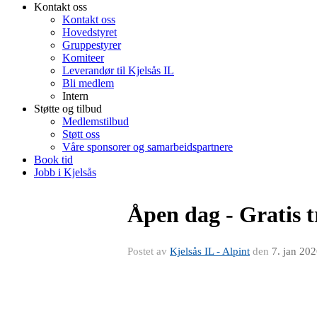
Kontakt oss
Kontakt oss
Hovedstyret
Gruppestyrer
Komiteer
Leverandør til Kjelsås IL
Bli medlem
Intern
Støtte og tilbud
Medlemstilbud
Støtt oss
Våre sponsorer og samarbeidspartnere
Book tid
Jobb i Kjelsås
Åpen dag - Gratis t
Postet av
Kjelsås IL - Alpint
den
7. jan 20