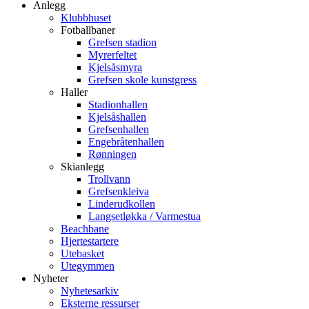
Anlegg
Klubbhuset
Fotballbaner
Grefsen stadion
Myrerfeltet
Kjelsåsmyra
Grefsen skole kunstgress
Haller
Stadionhallen
Kjelsåshallen
Grefsenhallen
Engebråtenhallen
Rønningen
Skianlegg
Trollvann
Grefsenkleiva
Linderudkollen
Langsetløkka / Varmestua
Beachbane
Hjertestartere
Utebasket
Utegymmen
Nyheter
Nyhetesarkiv
Eksterne ressurser