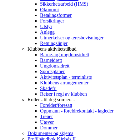
Sikkerhetsarbeid (HMS)
Økonomi
Betalingsformer
Forsikringer
Utstyr
Anlegg
Utmerkelser og æresbevisninger
Retningslinjer
Klubbens aktivitetstilbud
Barne- og ungdomsidrett
Barneidrett
Ungdomsidrett
Sportsplaner
Aktivitetsplan - terminliste
Klubbens arrangementer
Skadefri
Reiser i regi av klubben
Roller - til deg som er....
Forelder/foresatt
Oppmann - foreldrekontakt - lagleder
Trener
Utøver
Dommer
Dokumenter og skjema
Profilhåndbok Kjelsås IL