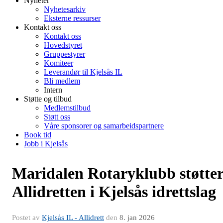
Nyheter
Nyhetesarkiv
Eksterne ressurser
Kontakt oss
Kontakt oss
Hovedstyret
Gruppestyrer
Komiteer
Leverandør til Kjelsås IL
Bli medlem
Intern
Støtte og tilbud
Medlemstilbud
Støtt oss
Våre sponsorer og samarbeidspartnere
Book tid
Jobb i Kjelsås
Maridalen Rotaryklubb støtte
Allidretten i Kjelsås idrettslag
Postet av
Kjelsås IL - Allidrett
den
8. jan 2026