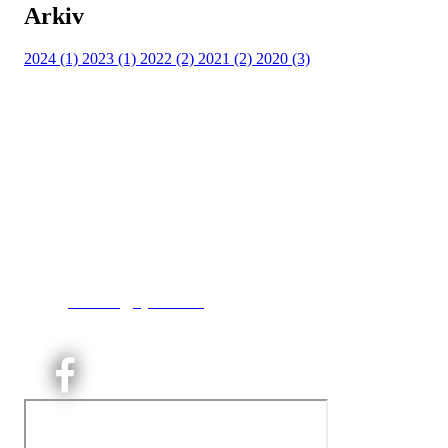
Arkiv
2024 (1)
2023 (1)
2022 (2)
2021 (2)
2020 (3)
Kjelsås IL
Engebråtveien 11
inng. Neptunveien 8 -12
0493 Oslo
T:
9191 1913
E:
kontoret@kjelsaas.no
Orgnr: ‍975 663 450