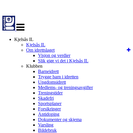
Veksle
navigasjon
Kjelsås IL
Kjelsås IL
Om idrettslaget
Visjon og verdier
Slik gjør vi det i Kjelsås IL
Klubben
Barneidrett
Trygge barn i idretten
Ungdomsidrett
Medlems- og treningsavgifter
Treningstider
Skadefri
Sportsplaner
Forsikringer
Antidoping
Dokumenter og skjema
Varsling
Bildebruk