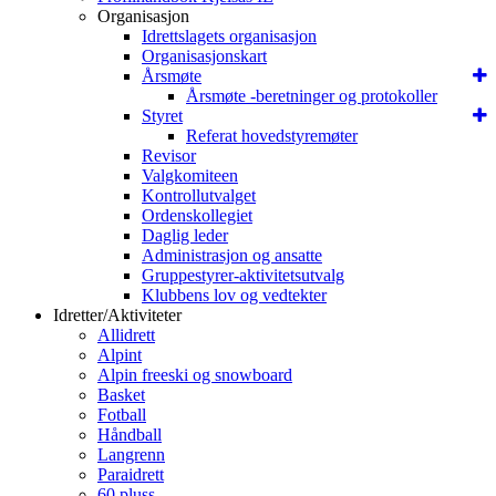
Organisasjon
Idrettslagets organisasjon
Organisasjonskart
Årsmøte
Årsmøte -beretninger og protokoller
Styret
Referat hovedstyremøter
Revisor
Valgkomiteen
Kontrollutvalget
Ordenskollegiet
Daglig leder
Administrasjon og ansatte
Gruppestyrer-aktivitetsutvalg
Klubbens lov og vedtekter
Idretter/Aktiviteter
Allidrett
Alpint
Alpin freeski og snowboard
Basket
Fotball
Håndball
Langrenn
Paraidrett
60 pluss