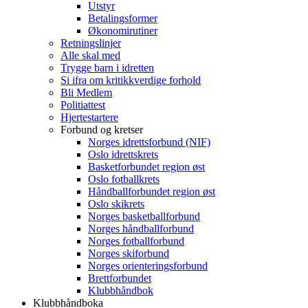
Utstyr
Betalingsformer
Økonomirutiner
Retningslinjer
Alle skal med
Trygge barn i idretten
Si ifra om kritikkverdige forhold
Bli Medlem
Politiattest
Hjertestartere
Forbund og kretser
Norges idrettsforbund (NIF)
Oslo idrettskrets
Basketforbundet region øst
Oslo fotballkrets
Håndballforbundet region øst
Oslo skikrets
Norges basketballforbund
Norges håndballforbund
Norges fotballforbund
Norges skiforbund
Norges orienteringsforbund
Brettforbundet
Klubbhåndbok
Klubbhåndboka