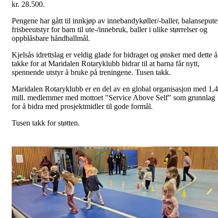
kr. 28.500.
Pengene har gått til innkjøp av innebandykøller/-baller, balansepute
frisbeeutstyr for barn til ute-/innebruk, baller i ulike størrelser og
oppblåsbare håndballmål.
Kjelsås idrettslag er veldig glade for bidraget og ønsker med dette å
takke for at Maridalen Rotaryklubb bidrar til at barna får nytt,
spennende utstyr å bruke på treningene. Tusen takk.
Maridalen Rotaryklubb er en del av en global organisasjon med 1,4
mill. medlemmer med mottoet "Service Above Self" som grunnlag
for å bidra med prosjektmidler til gode formål.
Tusen takk for støtten.