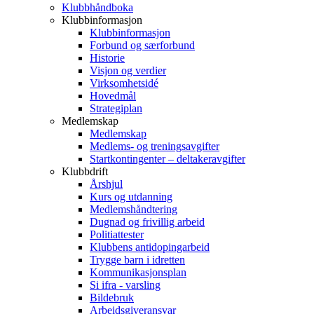
Klubbhåndboka
Klubbinformasjon
Klubbinformasjon
Forbund og særforbund
Historie
Visjon og verdier
Virksomhetsidé
Hovedmål
Strategiplan
Medlemskap
Medlemskap
Medlems- og treningsavgifter
Startkontingenter – deltakeravgifter
Klubbdrift
Årshjul
Kurs og utdanning
Medlemshåndtering
Dugnad og frivillig arbeid
Politiattester
Klubbens antidopingarbeid
Trygge barn i idretten
Kommunikasjonsplan
Si ifra - varsling
Bildebruk
Arbeidsgiveransvar