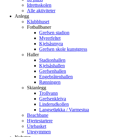
Idrettsskolen
Alle aktiviteter
Anlegg
Klubbhuset
Fotballbaner
Grefsen stadion
Myrerfeltet
Kjelsåsmyra
Grefsen skole kunstgress
Haller
Stadionhallen
Kjelsåshallen
Grefsenhallen
Engebråtenhallen
Rønningen
Skianlegg
Trollvann
Grefsenkleiva
Linderudkollen
Langsetløkka / Varmestua
Beachbane
Hjertestartere
Utebasket
Utegymmen