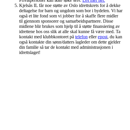
Privatpersoner kan ikke søke selv.
Les mer her.
Kjelsås IL får noe støtte av Oslo idrettskrets for å dekke
deltagelse for barn og ungdom som bor i bydelen. Vi har
også et lite fond som vi jobber for å skaffe flere midler
til gjennom sponsorer og samarbeidspartnere. Disse
midlene blir brukes som hjelp til å støtte finansiering av
idrettene hos oss slik at alle skal kunne få være med. Ta
kontakt med klubbkontoret på
telefon
eller
epost
, du kan
også kontakte din sønn/datters lagleder om dette gjelder
din familie så tar de kontakt med administrasjonen i
idrettslaget!
Kjelsås IL
Engebråtveien 11
inng. Neptunveien 8 -12
0493 Oslo