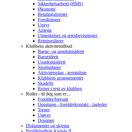
Sikkerhetsarbeid (HMS)
Økonomi
Betalingsformer
Forsikringer
Utstyr
Anlegg
Utmerkelser og æresbevisninger
Retningslinjer
Klubbens aktivitetstilbud
Barne- og ungdomsidrett
Barneidrett
Ungdomsidrett
Sportsplaner
Aktivitetsplan - terminliste
Klubbens arrangementer
Skadefri
Reiser i regi av klubben
Roller - til deg som er....
Forelder/foresatt
Oppmann - foreldrekontakt - lagleder
Trener
Utøver
Dommer
Dokumenter og skjema
Profilhåndbok Kjelsås IL