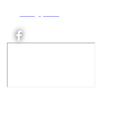
T:
9191 1913
E:
kontoret@kjelsaas.no
Orgnr: ‍975 663 450