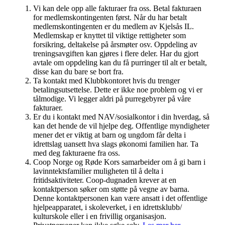
Vi kan dele opp alle fakturaer fra oss. Betal fakturaen
for medlemskontingenten først. Når du har betalt
medlemskontingenten er du medlem av Kjelsås IL.
Medlemskap er knyttet til viktige rettigheter som
forsikring, deltakelse på årsmøter osv. Oppdeling av
treningsavgiften kan gjøres i flere deler. Har du gjort
avtale om oppdeling kan du få purringer til alt er betalt,
disse kan du bare se bort fra.
Ta kontakt med Klubbkontoret hvis du trenger
betalingsutsettelse. Dette er ikke noe problem og vi er
tålmodige. Vi legger aldri på purregebyrer på våre
fakturaer.
Er du i kontakt med NAV/sosialkontor i din hverdag, så
kan det hende de vil hjelpe deg. Offentlige myndigheter
mener det er viktig at barn og ungdom får delta i
idrettslag uansett hva slags økonomi familien har. Ta
med deg fakturaene fra oss.
Coop Norge og Røde Kors samarbeider om å gi barn i
lavinntektsfamilier muligheten til å delta i
fritidsaktiviteter. Coop-dugnaden krever at en
kontaktperson søker om støtte på vegne av barna.
Denne kontaktpersonen kan være ansatt i det offentlige
hjelpeapparatet, i skoleverket, i en idrettsklubb/
kulturskole eller i en frivillig organisasjon.