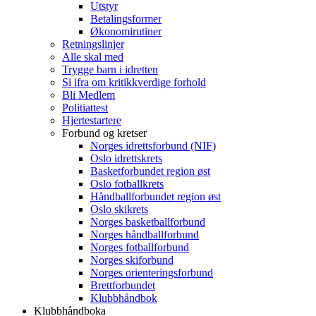
Utstyr
Betalingsformer
Økonomirutiner
Retningslinjer
Alle skal med
Trygge barn i idretten
Si ifra om kritikkverdige forhold
Bli Medlem
Politiattest
Hjertestartere
Forbund og kretser
Norges idrettsforbund (NIF)
Oslo idrettskrets
Basketforbundet region øst
Oslo fotballkrets
Håndballforbundet region øst
Oslo skikrets
Norges basketballforbund
Norges håndballforbund
Norges fotballforbund
Norges skiforbund
Norges orienteringsforbund
Brettforbundet
Klubbhåndbok
Klubbhåndboka