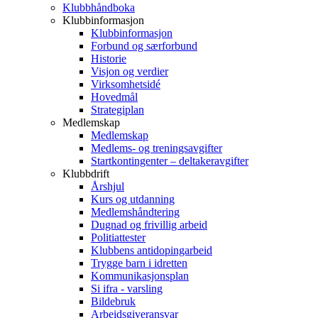
Klubbhåndboka
Klubbinformasjon
Klubbinformasjon
Forbund og særforbund
Historie
Visjon og verdier
Virksomhetsidé
Hovedmål
Strategiplan
Medlemskap
Medlemskap
Medlems- og treningsavgifter
Startkontingenter – deltakeravgifter
Klubbdrift
Årshjul
Kurs og utdanning
Medlemshåndtering
Dugnad og frivillig arbeid
Politiattester
Klubbens antidopingarbeid
Trygge barn i idretten
Kommunikasjonsplan
Si ifra - varsling
Bildebruk
Arbeidsgiveransvar