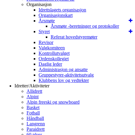
Organisasjon
Idrettslagets organisasjon
Organisasjonskart
Årsmøte
Årsmøte -beretninger og protokoller
Styret
Referat hovedstyremøter
Revisor
Valgkomiteen
Kontrollutvalget
Ordenskollegiet
Daglig leder
Administrasjon og ansatte
Gruppestyrer-aktivitetsutvalg
Klubbens lov og vedtekter
Idretter/Aktiviteter
Allidrett
Alpint
Alpin freeski og snowboard
Basket
Fotball
Håndball
Langrenn
Paraidrett
60 pluss