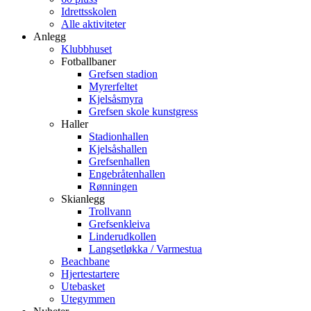
Idrettsskolen
Alle aktiviteter
Anlegg
Klubbhuset
Fotballbaner
Grefsen stadion
Myrerfeltet
Kjelsåsmyra
Grefsen skole kunstgress
Haller
Stadionhallen
Kjelsåshallen
Grefsenhallen
Engebråtenhallen
Rønningen
Skianlegg
Trollvann
Grefsenkleiva
Linderudkollen
Langsetløkka / Varmestua
Beachbane
Hjertestartere
Utebasket
Utegymmen