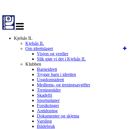
Veksle
navigasjon
Kjelsås IL
Kjelsås IL
Om idrettslaget
Visjon og verdier
Slik gjør vi det i Kjelsås IL
Klubben
Barneidrett
Trygge barn i idretten
Ungdomsidrett
Medlems- og treningsavgifter
Treningstider
Skadefri
Sportsplaner
Forsikringer
Antidoping
Dokumenter og skjema
Varsling
Bildebruk