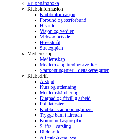
Klubbhåndboka
Klubbinformasjon
Klubbinformasjon
Forbund og særforbund
Historie
Visjon og verdier
Virksomhetsidé
Hovedmål
Strategiplan
Medlemskap
Medlemskap
Medlems- og treningsavgifter
Startkontingenter – deltakeravgifter
Klubbdrift
Årshjul
Kurs og utdanning
Medlemshåndtering
Dugnad og frivillig arbeid
Politiattester
Klubbens antidopingarbeid
Trygge barn i idretten
Kommunikasjonsplan
Si ifra - varsling
Bildebruk
Arbeidsgiveransvar