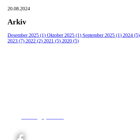
20.08.2024
Arkiv
Desember 2025 (1)
Oktober 2025 (1)
September 2025 (1)
2024 (5)
2023 (7)
2022 (2)
2021 (5)
2020 (5)
Kjelsås IL
Engebråtveien 11
inng. Neptunveien 8 -12
0493 Oslo
T:
9191 1913
E:
kontoret@kjelsaas.no
Orgnr: ‍975 663 450