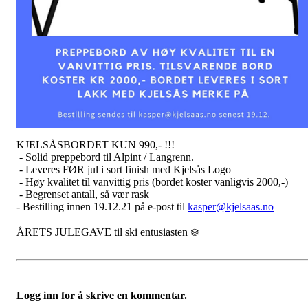
KJELSÅSBORDET KUN 990,- !!!
- Solid preppebord til Alpint / Langrenn.
- Leveres FØR jul i sort finish med Kjelsås Logo
- Høy kvalitet til vanvittig pris (bordet koster vanligvis 2000,-)
- Begrenset antall, så vær rask
- Bestilling innen 19.12.21 på e-post til
kasper@kjelsaas.no
ÅRETS JULEGAVE til ski entusiasten ❄️
Logg inn for å skrive en kommentar.