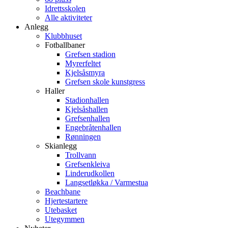
Idrettsskolen
Alle aktiviteter
Anlegg
Klubbhuset
Fotballbaner
Grefsen stadion
Myrerfeltet
Kjelsåsmyra
Grefsen skole kunstgress
Haller
Stadionhallen
Kjelsåshallen
Grefsenhallen
Engebråtenhallen
Rønningen
Skianlegg
Trollvann
Grefsenkleiva
Linderudkollen
Langsetløkka / Varmestua
Beachbane
Hjertestartere
Utebasket
Utegymmen