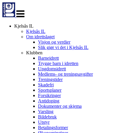
Veksle
navigasjon
Kjelsås IL
Kjelsås IL
Om idrettslaget
Visjon og verdier
Slik gjør vi det i Kjelsås IL
Klubben
Barneidrett
Trygge barn i idretten
Ungdomsidrett
Medlems- og treningsavgifter
Treningstider
Skadefri
Sportsplaner
Forsikringer
Antidoping
Dokumenter og skjema
Varsling
Bildebruk
Utstyr
Betalingsformer
Økonomirutiner