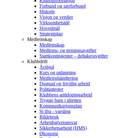
Klubbinformasjon
Forbund og særforbund
Historie
Visjon og verdier
Virksomhetsidé
Hovedmål
Strategiplan
Medlemskap
Medlemskap
Medlems- og treningsavgifter
Startkontingenter – deltakeravgifter
Klubbdrift
Årshjul
Kurs og utdanning
Medlemshåndtering
Dugnad og frivillig arbeid
Politiattester
Klubbens antidopingarbeid
Trygge barn i idretten
Kommunikasjonsplan
Si ifra - varsling
Bildebruk
Arbeidsgiveransvar
Sikkerhetsarbeid (HMS)
Økonomi