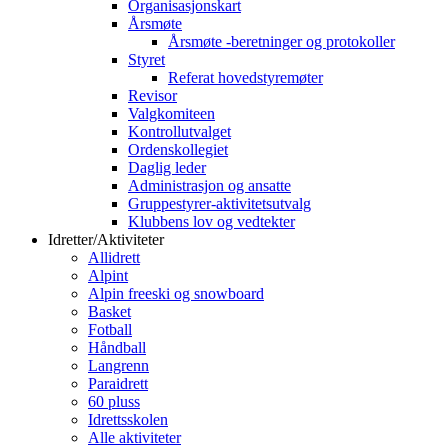
Organisasjonskart
Årsmøte
Årsmøte -beretninger og protokoller
Styret
Referat hovedstyremøter
Revisor
Valgkomiteen
Kontrollutvalget
Ordenskollegiet
Daglig leder
Administrasjon og ansatte
Gruppestyrer-aktivitetsutvalg
Klubbens lov og vedtekter
Idretter/Aktiviteter
Allidrett
Alpint
Alpin freeski og snowboard
Basket
Fotball
Håndball
Langrenn
Paraidrett
60 pluss
Idrettsskolen
Alle aktiviteter