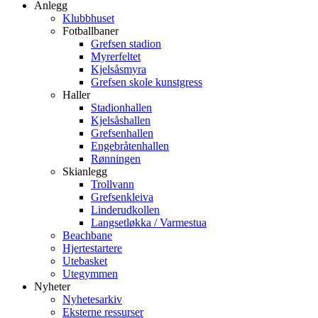
Anlegg
Klubbhuset
Fotballbaner
Grefsen stadion
Myrerfeltet
Kjelsåsmyra
Grefsen skole kunstgress
Haller
Stadionhallen
Kjelsåshallen
Grefsenhallen
Engebråtenhallen
Rønningen
Skianlegg
Trollvann
Grefsenkleiva
Linderudkollen
Langsetløkka / Varmestua
Beachbane
Hjertestartere
Utebasket
Utegymmen
Nyheter
Nyhetesarkiv
Eksterne ressurser