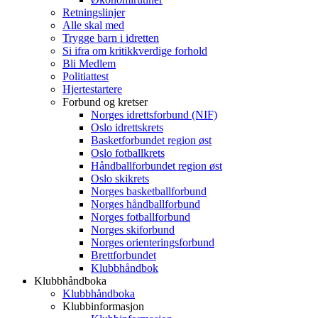
Retningslinjer
Alle skal med
Trygge barn i idretten
Si ifra om kritikkverdige forhold
Bli Medlem
Politiattest
Hjertestartere
Forbund og kretser
Norges idrettsforbund (NIF)
Oslo idrettskrets
Basketforbundet region øst
Oslo fotballkrets
Håndballforbundet region øst
Oslo skikrets
Norges basketballforbund
Norges håndballforbund
Norges fotballforbund
Norges skiforbund
Norges orienteringsforbund
Brettforbundet
Klubbhåndbok
Klubbhåndboka
Klubbhåndboka
Klubbinformasjon