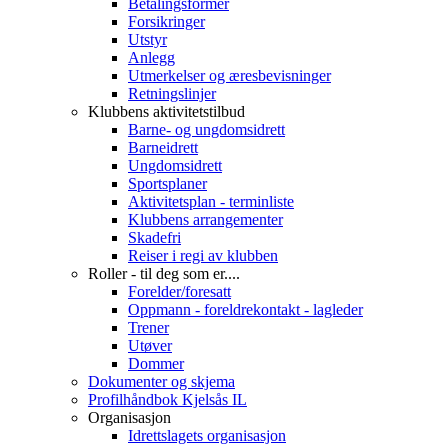
Betalingsformer
Forsikringer
Utstyr
Anlegg
Utmerkelser og æresbevisninger
Retningslinjer
Klubbens aktivitetstilbud
Barne- og ungdomsidrett
Barneidrett
Ungdomsidrett
Sportsplaner
Aktivitetsplan - terminliste
Klubbens arrangementer
Skadefri
Reiser i regi av klubben
Roller - til deg som er....
Forelder/foresatt
Oppmann - foreldrekontakt - lagleder
Trener
Utøver
Dommer
Dokumenter og skjema
Profilhåndbok Kjelsås IL
Organisasjon
Idrettslagets organisasjon