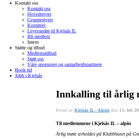
Kontakt oss
Kontakt oss
Hovedstyret
Gruppestyrer
Komiteer
Leverandør til Kjelsås IL
Bli medlem
Intern
Støtte og tilbud
Medlemstilbud
Støtt oss
Våre sponsorer og samarbeidspartnere
Book tid
Jobb i Kjelsås
Innkalling til årlig
Postet av
Kjelsås IL - Alpint
den
13. feb 2
Til medlemmene i Kjelsås IL – alpin
Årlig møte avholdes på Klubbhuset på Gre