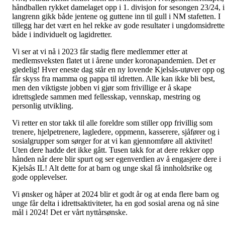
håndballen rykket damelaget opp i 1. divisjon for sesongen 23/24, i
langrenn gikk både jentene og guttene inn til gull i NM stafetten. I
tillegg har det vært en hel rekke av gode resultater i ungdomsidrett
både i individuelt og lagidretter.
Vi ser at vi nå i 2023 får stadig flere medlemmer etter at
medlemsveksten flatet ut i årene under koronapandemien. Det er
gledelig! Hver eneste dag står en ny lovende Kjelsås-utøver opp og
får skyss fra mamma og pappa til idretten. Alle kan ikke bli best,
men den viktigste jobben vi gjør som frivillige er å skape
idrettsglede sammen med fellesskap, vennskap, mestring og
personlig utvikling.
Vi retter en stor takk til alle foreldre som stiller opp frivillig som
trenere, hjelpetrenere, lagledere, oppmenn, kasserere, sjåfører og i
sosialgrupper som sørger for at vi kan gjennomføre all aktivitet!
Uten dere hadde det ikke gått. Tusen takk for at dere rekker opp
hånden når dere blir spurt og ser egenverdien av å engasjere dere i
Kjelsås IL! Alt dette for at barn og unge skal få innholdsrike og
gode opplevelser.
Vi ønsker og håper at 2024 blir et godt år og at enda flere barn og
unge får delta i idrettsaktiviteter, ha en god sosial arena og nå sine
mål i 2024! Det er vårt nyttårsønske.