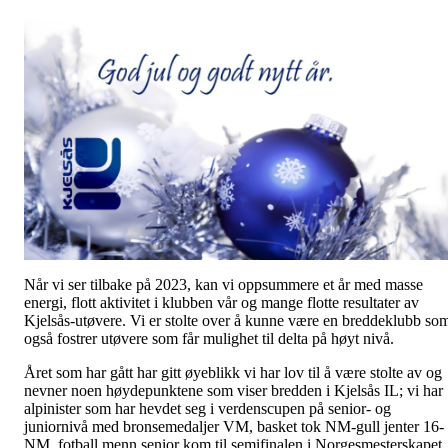
Når vi ser tilbake på 2023, kan vi oppsummere et år med masse
energi, flott aktivitet i klubben vår og mange flotte resultater av
Kjelsås-utøvere. Vi er stolte over å kunne være en breddeklubb so
også fostrer utøvere som får mulighet til delta på høyt nivå.
Året som har gått har gitt øyeblikk vi har lov til å være stolte av og
nevner noen høydepunktene som viser bredden i Kjelsås IL; vi har
alpinister som har hevdet seg i verdenscupen på senior- og
juniornivå med bronsemedaljer VM, basket tok NM-gull jenter 16-
NM, fotball menn senior kom til semifinalen i Norgesmesterskapet, 