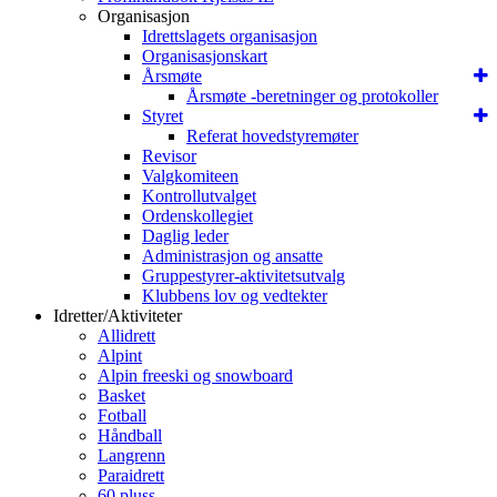
Organisasjon
Idrettslagets organisasjon
Organisasjonskart
Årsmøte
Årsmøte -beretninger og protokoller
Styret
Referat hovedstyremøter
Revisor
Valgkomiteen
Kontrollutvalget
Ordenskollegiet
Daglig leder
Administrasjon og ansatte
Gruppestyrer-aktivitetsutvalg
Klubbens lov og vedtekter
Idretter/Aktiviteter
Allidrett
Alpint
Alpin freeski og snowboard
Basket
Fotball
Håndball
Langrenn
Paraidrett
60 pluss