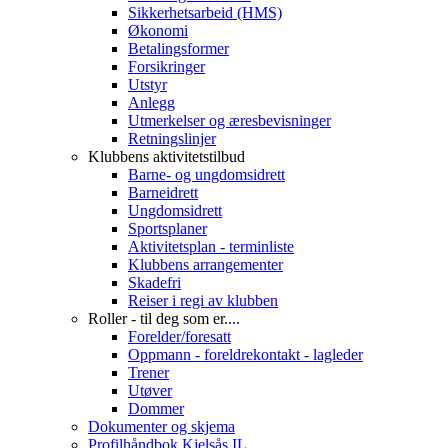
Sikkerhetsarbeid (HMS)
Økonomi
Betalingsformer
Forsikringer
Utstyr
Anlegg
Utmerkelser og æresbevisninger
Retningslinjer
Klubbens aktivitetstilbud
Barne- og ungdomsidrett
Barneidrett
Ungdomsidrett
Sportsplaner
Aktivitetsplan - terminliste
Klubbens arrangementer
Skadefri
Reiser i regi av klubben
Roller - til deg som er....
Forelder/foresatt
Oppmann - foreldrekontakt - lagleder
Trener
Utøver
Dommer
Dokumenter og skjema
Profilhåndbok Kjelsås IL