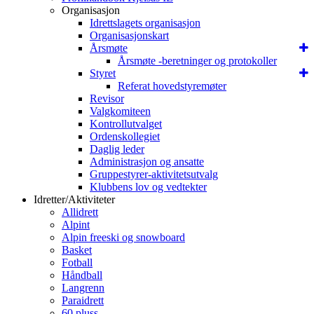
Organisasjon
Idrettslagets organisasjon
Organisasjonskart
Årsmøte
Årsmøte -beretninger og protokoller
Styret
Referat hovedstyremøter
Revisor
Valgkomiteen
Kontrollutvalget
Ordenskollegiet
Daglig leder
Administrasjon og ansatte
Gruppestyrer-aktivitetsutvalg
Klubbens lov og vedtekter
Idretter/Aktiviteter
Allidrett
Alpint
Alpin freeski og snowboard
Basket
Fotball
Håndball
Langrenn
Paraidrett
60 pluss