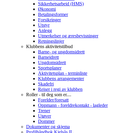
Sikkerhetsarbeid (HMS)
Økonomi
Betalingsformer
Forsikringer
Utstyr
Anlegg
Utmerkelser og æresbevisninger
Retningslinjer
Klubbens aktivitetstilbud
Barne- og ungdomsidrett
Barneidrett
Ungdomsidrett
Sportsplaner
Aktivitetsplan - terminliste
Klubbens arrangementer
Skadefri
Reiser i regi av klubben
Roller - til deg som er....
Forelder/foresatt
Oppmann - foreldrekontakt - lagleder
Trener
Utøver
Dommer
Dokumenter og skjema
Profilhåndbok Kjelsås IL