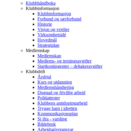
Klubbhåndboka
Klubbinformasjon
Klubbinformasjon
Forbund og særforbund
Historie
Visjon og verdier
Virksomhetsidé
Hovedmål
Strategiplan
Medlemskap
Medlemskap
Medlems- og treningsavgifter
Startkontingenter – deltakeravgifter
Klubbdrift
Årshjul
Kurs og utdanning
Medlemshåndtering
Dugnad og frivillig arbeid
Politiattester
Klubbens antidopingarbeid
Trygge barn i idretten
Kommunikasjonsplan
Si ifra - varsling
Bildebruk
Arbeidsgiveransvar