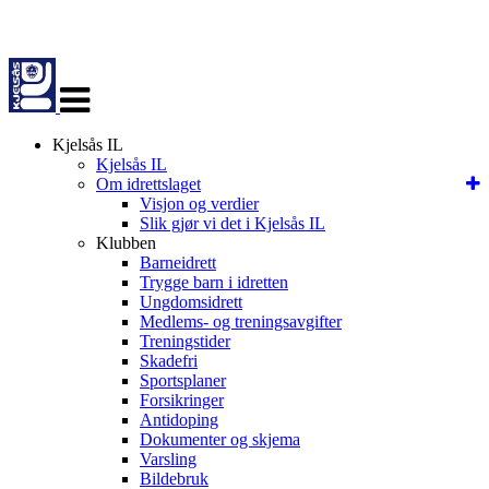
Veksle
navigasjon
Kjelsås IL
Kjelsås IL
Om idrettslaget
Visjon og verdier
Slik gjør vi det i Kjelsås IL
Klubben
Barneidrett
Trygge barn i idretten
Ungdomsidrett
Medlems- og treningsavgifter
Treningstider
Skadefri
Sportsplaner
Forsikringer
Antidoping
Dokumenter og skjema
Varsling
Bildebruk