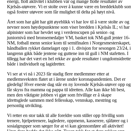
energi, flott aktivitet i klubben vår og mange flotte resultater av
Kjelsås-utøvere. Vi er stolte over å kunne være en breddeklubb so
også fostrer utøvere som får mulighet til delta på høyt nivå.
Året som har gått har gitt øyeblikk vi har lov til å være stolte av og
nevner noen høydepunktene som viser bredden i Kjelsås IL; vi har
alpinister som har hevdet seg i verdenscupen på senior- og
juniornivå med bronsemedaljer VM, basket tok NM-gull jenter 16-
NM, fotball menn senior kom til semifinalen i Norgesmesterskapet, 
håndballen rykket damelaget opp i 1. divisjon for sesongen 23/24, i
langrenn gikk både jentene og guttene inn til gull i NM stafetten. I
tillegg har det vært en hel rekke av gode resultater i ungdomsidrett
både i individuelt og lagidretter.
Vi ser at vi nå i 2023 får stadig flere medlemmer etter at
medlemsveksten flatet ut i årene under koronapandemien. Det er
gledelig! Hver eneste dag står en ny lovende Kjelsås-utøver opp og
får skyss fra mamma og pappa til idretten. Alle kan ikke bli best,
men den viktigste jobben vi gjør som frivillige er å skape
idrettsglede sammen med fellesskap, vennskap, mestring og
personlig utvikling.
Vi retter en stor takk til alle foreldre som stiller opp frivillig som
trenere, hjelpetrenere, lagledere, oppmenn, kasserere, sjåfører og i
sosialgrupper som sørger for at vi kan gjennomføre all aktivitet!