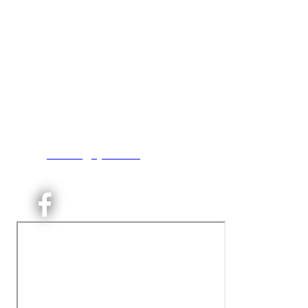
Kjelsås IL
Engebråtveien 11
inng. Neptunveien 8 -12
0493 Oslo
T:
9191 1913
E:
kontoret@kjelsaas.no
Orgnr: ‍975 663 450