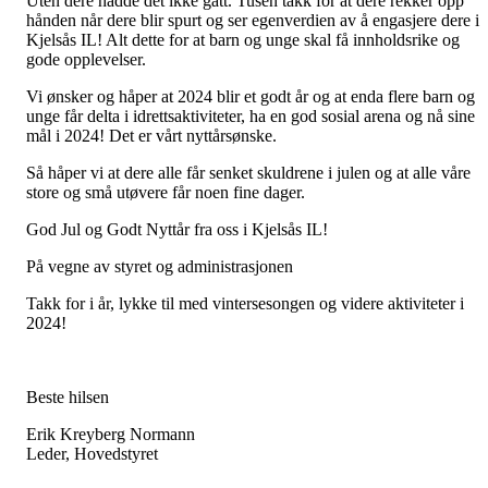
Uten dere hadde det ikke gått. Tusen takk for at dere rekker opp
hånden når dere blir spurt og ser egenverdien av å engasjere dere i
Kjelsås IL! Alt dette for at barn og unge skal få innholdsrike og
gode opplevelser.
Vi ønsker og håper at 2024 blir et godt år og at enda flere barn og
unge får delta i idrettsaktiviteter, ha en god sosial arena og nå sine
mål i 2024! Det er vårt nyttårsønske.
Så håper vi at dere alle får senket skuldrene i julen og at alle våre
store og små utøvere får noen fine dager.
God Jul og Godt Nyttår fra oss i Kjelsås IL!
På vegne av styret og administrasjonen
Takk for i år, lykke til med vintersesongen og videre aktiviteter i
2024!
Beste hilsen
Erik Kreyberg Normann
Leder, Hovedstyret