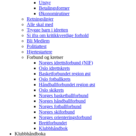
Utstyr
Betalingsformer
Økonomirutiner
Retningslinjer
Alle skal med
Trygge barn i idretten
Si ifra om kritikkverdige forhold
Bli Medlem
Politiattest
Hjertestartere
Forbund og kretser
Norges idrettsforbund (NIF)
Oslo idrettskrets
Basketforbundet region øst
Oslo fotballkrets
Håndballforbundet region øst
Oslo skikrets
Norges basketballforbund
Norges håndballforbund
Norges fotballforbund
Norges skiforbund
Norges orienteringsforbund
Brettforbundet
Klubbhåndbok
Klubbhåndboka