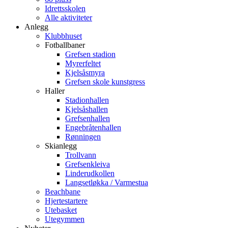
Idrettsskolen
Alle aktiviteter
Anlegg
Klubbhuset
Fotballbaner
Grefsen stadion
Myrerfeltet
Kjelsåsmyra
Grefsen skole kunstgress
Haller
Stadionhallen
Kjelsåshallen
Grefsenhallen
Engebråtenhallen
Rønningen
Skianlegg
Trollvann
Grefsenkleiva
Linderudkollen
Langsetløkka / Varmestua
Beachbane
Hjertestartere
Utebasket
Utegymmen