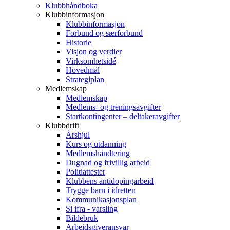
Klubbhåndboka
Klubbinformasjon
Klubbinformasjon
Forbund og særforbund
Historie
Visjon og verdier
Virksomhetsidé
Hovedmål
Strategiplan
Medlemskap
Medlemskap
Medlems- og treningsavgifter
Startkontingenter – deltakeravgifter
Klubbdrift
Årshjul
Kurs og utdanning
Medlemshåndtering
Dugnad og frivillig arbeid
Politiattester
Klubbens antidopingarbeid
Trygge barn i idretten
Kommunikasjonsplan
Si ifra - varsling
Bildebruk
Arbeidsgiveransvar