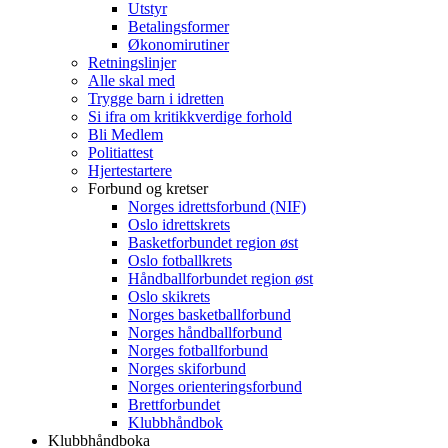
Utstyr
Betalingsformer
Økonomirutiner
Retningslinjer
Alle skal med
Trygge barn i idretten
Si ifra om kritikkverdige forhold
Bli Medlem
Politiattest
Hjertestartere
Forbund og kretser
Norges idrettsforbund (NIF)
Oslo idrettskrets
Basketforbundet region øst
Oslo fotballkrets
Håndballforbundet region øst
Oslo skikrets
Norges basketballforbund
Norges håndballforbund
Norges fotballforbund
Norges skiforbund
Norges orienteringsforbund
Brettforbundet
Klubbhåndbok
Klubbhåndboka