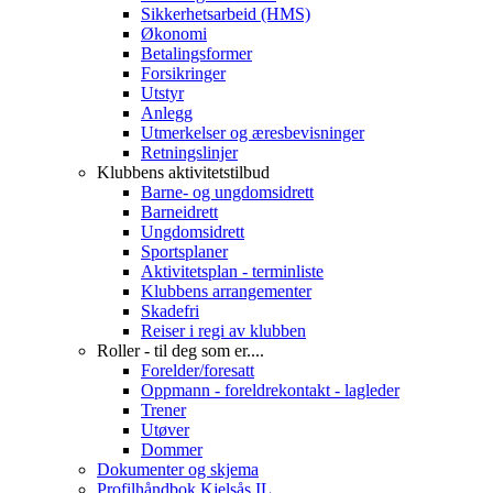
Sikkerhetsarbeid (HMS)
Økonomi
Betalingsformer
Forsikringer
Utstyr
Anlegg
Utmerkelser og æresbevisninger
Retningslinjer
Klubbens aktivitetstilbud
Barne- og ungdomsidrett
Barneidrett
Ungdomsidrett
Sportsplaner
Aktivitetsplan - terminliste
Klubbens arrangementer
Skadefri
Reiser i regi av klubben
Roller - til deg som er....
Forelder/foresatt
Oppmann - foreldrekontakt - lagleder
Trener
Utøver
Dommer
Dokumenter og skjema
Profilhåndbok Kjelsås IL