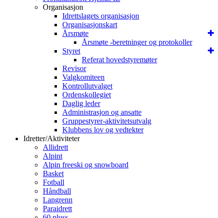
Organisasjon
Idrettslagets organisasjon
Organisasjonskart
Årsmøte
Årsmøte -beretninger og protokoller
Styret
Referat hovedstyremøter
Revisor
Valgkomiteen
Kontrollutvalget
Ordenskollegiet
Daglig leder
Administrasjon og ansatte
Gruppestyrer-aktivitetsutvalg
Klubbens lov og vedtekter
Idretter/Aktiviteter
Allidrett
Alpint
Alpin freeski og snowboard
Basket
Fotball
Håndball
Langrenn
Paraidrett
60 pluss