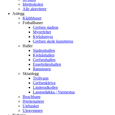
Idrettsskolen
Alle aktiviteter
Anlegg
Klubbhuset
Fotballbaner
Grefsen stadion
Myrerfeltet
Kjelsåsmyra
Grefsen skole kunstgress
Haller
Stadionhallen
Kjelsåshallen
Grefsenhallen
Engebråtenhallen
Rønningen
Skianlegg
Trollvann
Grefsenkleiva
Linderudkollen
Langsetløkka / Varmestua
Beachbane
Hjertestartere
Utebasket
Utegymmen