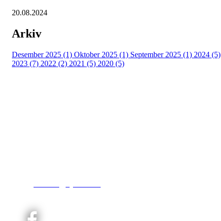
20.08.2024
Arkiv
Desember 2025 (1)
Oktober 2025 (1)
September 2025 (1)
2024 (5)
2023 (7)
2022 (2)
2021 (5)
2020 (5)
Kjelsås IL
Engebråtveien 11
inng. Neptunveien 8 -12
0493 Oslo
T:
9191 1913
E:
kontoret@kjelsaas.no
Orgnr: ‍975 663 450