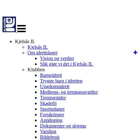
Veksle
navigasjon
Kjelsås IL
Kjelsås IL
Om idrettslaget
Visjon og verdier
Slik gjør vi det i Kjelsås IL
Klubben
Barneidrett
Trygge barn i idretten
Ungdomsidrett
Medlems- og treningsavgifter
Treningstider
Skadefri
Sportsplaner
Forsikringer
Antidoping
Dokumenter og skjema
Varsling
Bildebruk