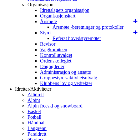
Organisasjon
Idrettslagets organisasjon
Organisasjonskart
Årsmøte
Årsmøte -beretninger og protokoller
Styret
Referat hovedstyremøter
Revisor
Valgkomiteen
Kontrollutvalget
Ordenskollegiet
Daglig leder
Administrasjon og ansatte
Gruppestyrer-aktivitetsutvalg
Klubbens lov og vedtekter
Idretter/Aktiviteter
Allidrett
Alpint
Alpin freeski og snowboard
Basket
Fotball
Håndball
Langrenn
Paraidrett
60 pluss