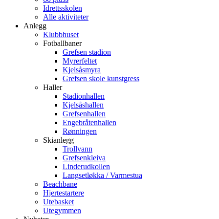
Idrettsskolen
Alle aktiviteter
Anlegg
Klubbhuset
Fotballbaner
Grefsen stadion
Myrerfeltet
Kjelsåsmyra
Grefsen skole kunstgress
Haller
Stadionhallen
Kjelsåshallen
Grefsenhallen
Engebråtenhallen
Rønningen
Skianlegg
Trollvann
Grefsenkleiva
Linderudkollen
Langsetløkka / Varmestua
Beachbane
Hjertestartere
Utebasket
Utegymmen