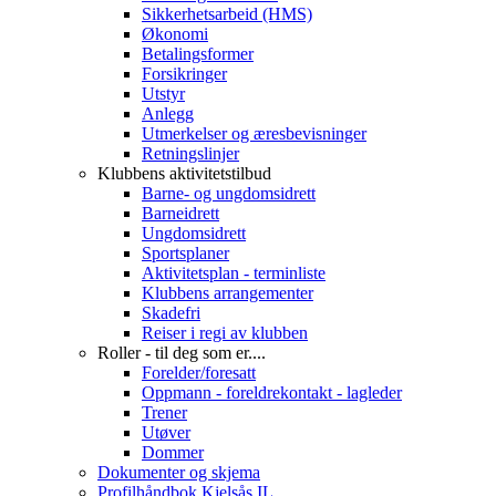
Sikkerhetsarbeid (HMS)
Økonomi
Betalingsformer
Forsikringer
Utstyr
Anlegg
Utmerkelser og æresbevisninger
Retningslinjer
Klubbens aktivitetstilbud
Barne- og ungdomsidrett
Barneidrett
Ungdomsidrett
Sportsplaner
Aktivitetsplan - terminliste
Klubbens arrangementer
Skadefri
Reiser i regi av klubben
Roller - til deg som er....
Forelder/foresatt
Oppmann - foreldrekontakt - lagleder
Trener
Utøver
Dommer
Dokumenter og skjema
Profilhåndbok Kjelsås IL