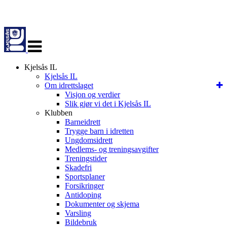
Veksle
navigasjon
Kjelsås IL
Kjelsås IL
Om idrettslaget
Visjon og verdier
Slik gjør vi det i Kjelsås IL
Klubben
Barneidrett
Trygge barn i idretten
Ungdomsidrett
Medlems- og treningsavgifter
Treningstider
Skadefri
Sportsplaner
Forsikringer
Antidoping
Dokumenter og skjema
Varsling
Bildebruk