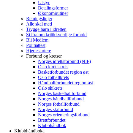
Utstyr
Betalingsformer
Økonomirutiner
Retningslinjer
Alle skal med
Trygge barn i idretten
Si ifra om kritikkverdige forhold
Bli Medlem
Politiattest
Hjertestartere
Forbund og kretser
Norges idrettsforbund (NIF)
Oslo idrettskrets
Basketforbundet region øst
Oslo fotballkrets
Håndballforbundet region øst
Oslo skikrets
Norges basketballforbund
Norges håndballforbund
Norges fotballforbund
Norges skiforbund
Norges orienteringsforbund
Brettforbundet
Klubbhåndbok
Klubbhåndboka