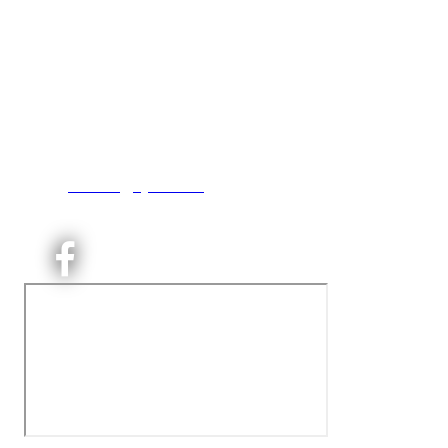
Kjelsås IL
Engebråtveien 11
inng. Neptunveien 8 -12
0493 Oslo
T:
9191 1913
E:
kontoret@kjelsaas.no
Orgnr: ‍975 663 450