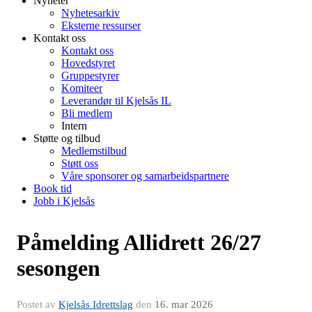
Nyheter
Nyhetesarkiv
Eksterne ressurser
Kontakt oss
Kontakt oss
Hovedstyret
Gruppestyrer
Komiteer
Leverandør til Kjelsås IL
Bli medlem
Intern
Støtte og tilbud
Medlemstilbud
Støtt oss
Våre sponsorer og samarbeidspartnere
Book tid
Jobb i Kjelsås
Påmelding Allidrett 26/27
sesongen
Postet av
Kjelsås Idrettslag
den
16. mar 2026