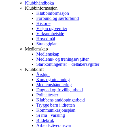
Klubbhåndboka
Klubbinformasjon
Klubbinformasjon
Forbund og særforbund
Historie
Visjon og verdier
Virksomhetsidé
Hovedmål
Strategiplan
Medlemskap
Medlemskap
Medlems- og treningsavgifter
Startkontingenter – deltakeravgifter
Klubbdrift
Årshjul
Kurs og utdanning
Medlemshåndtering
Dugnad og frivillig arbeid
Politiattester
Klubbens antidopingarbeid
Trygge barn i idretten
Kommunikasjonsplan
Si ifra - varsling
Bildebruk
Arbeidsgiveransvar