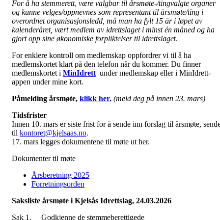
For å ha stemmerett, være valgbar til årsmøte-/tingvalgte organer
og kunne velges/oppnevnes som representant til årsmøte/ting i
overordnet organisasjonsledd, må man ha fylt 15 år i løpet av
kalenderåret, vært medlem av idrettslaget i minst én måned og ha
gjort opp sine økonomiske forpliktelser til idrettslage
t.
For enklere kontroll om medlemskap oppfordrer vi til å ha
medlemskortet klart på den telefon når du kommer. Du finner
medlemskortet i
MinIdrett
under medlemskap eller i MinIdrett-
appen under mine kort.
Påmelding årsmøte,
klikk her.
(meld deg på innen 23. mars)
Tidsfrister
Innen 10. mars er siste frist for å sende inn forslag til årsmøte, send
til
kontoret@kjelsaas.no
.
17. mars legges dokumentene til møte ut her.
Dokumenter til møte
Årsberetning 2025
Forretningsorden
Saksliste årsmøte i Kjelsås Idrettslag, 24.03.2026
Sak 1. Godkjenne de stemmeberettigede