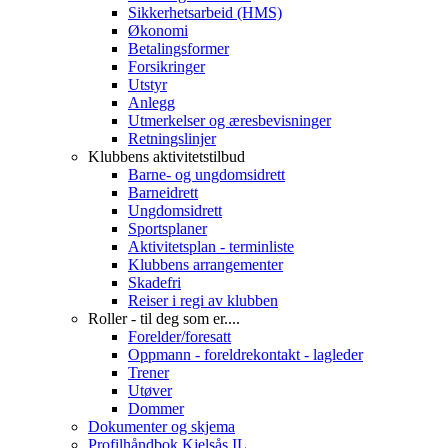
Sikkerhetsarbeid (HMS)
Økonomi
Betalingsformer
Forsikringer
Utstyr
Anlegg
Utmerkelser og æresbevisninger
Retningslinjer
Klubbens aktivitetstilbud
Barne- og ungdomsidrett
Barneidrett
Ungdomsidrett
Sportsplaner
Aktivitetsplan - terminliste
Klubbens arrangementer
Skadefri
Reiser i regi av klubben
Roller - til deg som er....
Forelder/foresatt
Oppmann - foreldrekontakt - lagleder
Trener
Utøver
Dommer
Dokumenter og skjema
Profilhåndbok Kjelsås IL