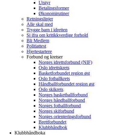
Utstyr
Betalingsformer
Økonomirutiner
Retningslinjer
Alle skal med
Trygge barn i idretten
Si ifra om kritikkverdige forhold
Bli Medlem
Politiattest
Hjertestartere
Forbund og kretser
Norges idrettsforbund (NIF)
Oslo idrettskrets
Basketforbundet region øst
Oslo fotballkrets
Håndballforbundet region øst
Oslo skikrets
Norges basketballforbund
Norges håndballforbund
Norges fotballforbund
Norges skiforbund
Norges orienteringsforbund
Brettforbundet
Klubbhåndbok
Klubbhåndboka