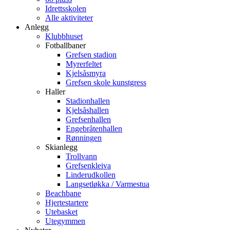
Idrettsskolen
Alle aktiviteter
Anlegg
Klubbhuset
Fotballbaner
Grefsen stadion
Myrerfeltet
Kjelsåsmyra
Grefsen skole kunstgress
Haller
Stadionhallen
Kjelsåshallen
Grefsenhallen
Engebråtenhallen
Rønningen
Skianlegg
Trollvann
Grefsenkleiva
Linderudkollen
Langsetløkka / Varmestua
Beachbane
Hjertestartere
Utebasket
Utegymmen