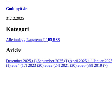
Godt nytt år
31.12.2025
Kategori
Alle innlegg
Langrenn (1)
RSS
Arkiv
Desember 2025 (1)
September 2025 (1)
April 2025 (1)
Januar 202
(1)
2024 (17)
2023 (20)
2022 (24)
2021 (30)
2020 (38)
2019 (7)
Kjelsås IL
Engebråtveien 11
inng. Neptunveien 8 -12