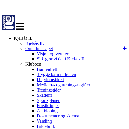
Veksle
navigasjon
Kjelsås IL
Kjelsås IL
Om idrettslaget
Visjon og verdier
Slik gjør vi det i Kjelsås IL
Klubben
Barneidrett
Trygge barn i idretten
Ungdomsidrett
Medlems- og treningsavgifter
Treningstider
Skadefri
Sportsplaner
Forsikringer
Antidoping
Dokumenter og skjema
Varsling
Bildebruk