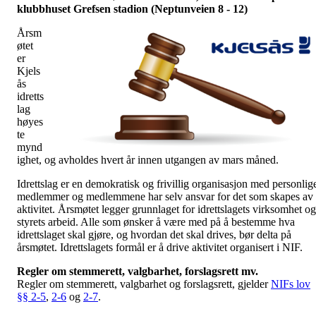
klubbhuset Grefsen stadion (Neptunveien 8 - 12)
Årsm
øtet
er
Kjels
ås
idretts
lag
høyes
te
mynd
ighet, og avholdes hvert år innen utgangen av mars måned.
Idrettslag er en demokratisk og frivillig organisasjon med personlig
medlemmer og medlemmene har selv ansvar for det som skapes av
aktivitet. Årsmøtet legger grunnlaget for idrettslagets virksomhet og
styrets arbeid. Alle som ønsker å være med på å bestemme hva
idrettslaget skal gjøre, og hvordan det skal drives, bør delta på
årsmøtet. Idrettslagets formål er å drive aktivitet organisert i NIF.
Regler om stemmerett, valgbarhet, forslagsrett mv.
Regler om stemmerett, valgbarhet og forslagsrett, gjelder
NIFs lov
§§ 2-5
,
2-6
og
2-7
.