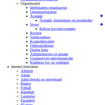
Organisasjon
Idrettslagets organisasjon
Organisasjonskart
Årsmøte
Årsmøte -beretninger og protokoller
Styret
Referat hovedstyremøter
Revisor
Valgkomiteen
Kontrollutvalget
Ordenskollegiet
Daglig leder
Administrasjon og ansatte
Gruppestyrer-aktivitetsutvalg
Klubbens lov og vedtekter
Idretter/Aktiviteter
Allidrett
Alpint
Alpin freeski og snowboard
Basket
Fotball
Håndball
Langrenn
Paraidrett
60 pluss