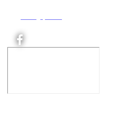
0493 Oslo
T:
9191 1913
E:
kontoret@kjelsaas.no
Orgnr: ‍975 663 450