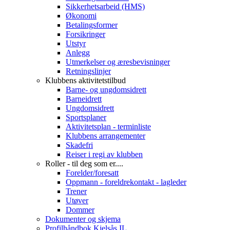
Sikkerhetsarbeid (HMS)
Økonomi
Betalingsformer
Forsikringer
Utstyr
Anlegg
Utmerkelser og æresbevisninger
Retningslinjer
Klubbens aktivitetstilbud
Barne- og ungdomsidrett
Barneidrett
Ungdomsidrett
Sportsplaner
Aktivitetsplan - terminliste
Klubbens arrangementer
Skadefri
Reiser i regi av klubben
Roller - til deg som er....
Forelder/foresatt
Oppmann - foreldrekontakt - lagleder
Trener
Utøver
Dommer
Dokumenter og skjema
Profilhåndbok Kjelsås IL