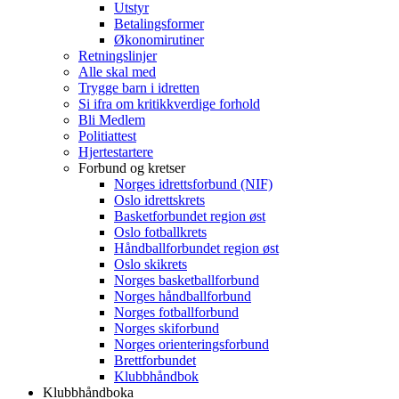
Utstyr
Betalingsformer
Økonomirutiner
Retningslinjer
Alle skal med
Trygge barn i idretten
Si ifra om kritikkverdige forhold
Bli Medlem
Politiattest
Hjertestartere
Forbund og kretser
Norges idrettsforbund (NIF)
Oslo idrettskrets
Basketforbundet region øst
Oslo fotballkrets
Håndballforbundet region øst
Oslo skikrets
Norges basketballforbund
Norges håndballforbund
Norges fotballforbund
Norges skiforbund
Norges orienteringsforbund
Brettforbundet
Klubbhåndbok
Klubbhåndboka