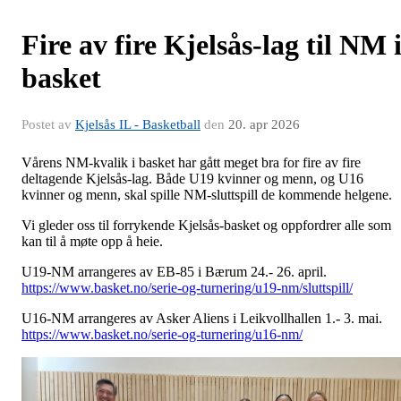
Fire av fire Kjelsås-lag til NM 
basket
Postet av
Kjelsås IL - Basketball
den
20. apr 2026
Vårens NM-kvalik i basket har gått meget bra for fire av fire
deltagende Kjelsås-lag. Både U19 kvinner og menn, og U16
kvinner og menn, skal spille NM-sluttspill de kommende helgene.
Vi gleder oss til forrykende Kjelsås-basket og oppfordrer alle som
kan til å møte opp å heie.
U19-NM arrangeres av EB-85 i Bærum 24.- 26. april.
https://www.basket.no/serie-og-turnering/u19-nm/sluttspill/
U16-NM arrangeres av Asker Aliens i Leikvollhallen 1.- 3. mai.
https://www.basket.no/serie-og-turnering/u16-nm/