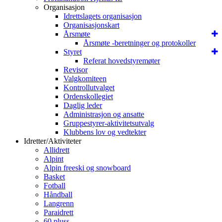
Organisasjon
Idrettslagets organisasjon
Organisasjonskart
Årsmøte
Årsmøte -beretninger og protokoller
Styret
Referat hovedstyremøter
Revisor
Valgkomiteen
Kontrollutvalget
Ordenskollegiet
Daglig leder
Administrasjon og ansatte
Gruppestyrer-aktivitetsutvalg
Klubbens lov og vedtekter
Idretter/Aktiviteter
Allidrett
Alpint
Alpin freeski og snowboard
Basket
Fotball
Håndball
Langrenn
Paraidrett
60 pluss