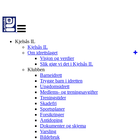
Veksle
navigasjon
Kjelsås IL
Kjelsås IL
Om idrettslaget
Visjon og verdier
Slik gjør vi det i Kjelsås IL
Klubben
Barneidrett
Trygge barn i idretten
Ungdomsidrett
Medlems- og treningsavgifter
Treningstider
Skadefri
Sportsplaner
Forsikringer
Antidoping
Dokumenter og skjema
Varsling
Bildebruk