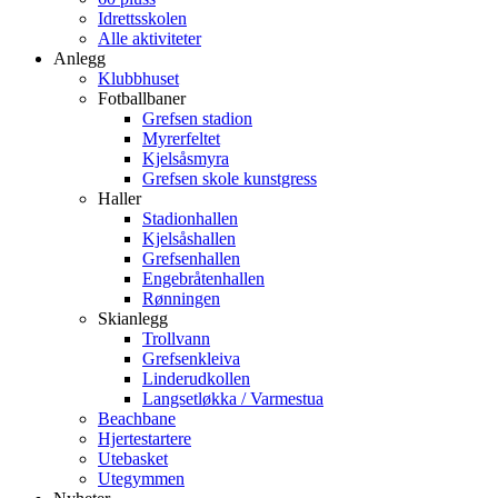
Idrettsskolen
Alle aktiviteter
Anlegg
Klubbhuset
Fotballbaner
Grefsen stadion
Myrerfeltet
Kjelsåsmyra
Grefsen skole kunstgress
Haller
Stadionhallen
Kjelsåshallen
Grefsenhallen
Engebråtenhallen
Rønningen
Skianlegg
Trollvann
Grefsenkleiva
Linderudkollen
Langsetløkka / Varmestua
Beachbane
Hjertestartere
Utebasket
Utegymmen