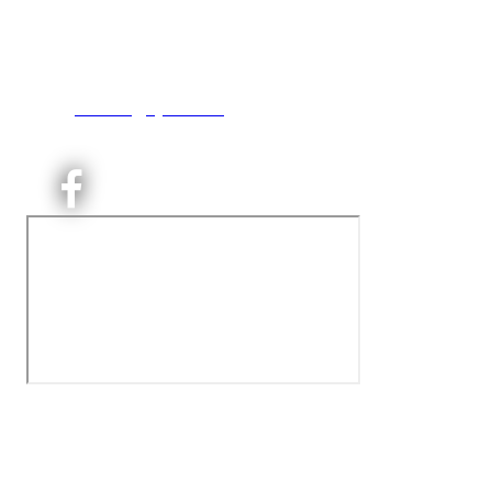
Engebråtveien 11
inng. Neptunveien 8 -12
0493 Oslo
T:
9191 1913
E:
kontoret@kjelsaas.no
Orgnr: ‍975 663 450