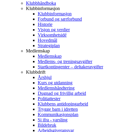
Klubbhåndboka
Klubbinformasjon
Klubbinformasjon
Forbund og særforbund
Historie
Visjon og verdier
Virksomhetsidé
Hovedmål
Strategiplan
Medlemskap
Medlemskap
Medlems- og treningsavgifter
Startkontingenter – deltakeravgifter
Klubbdrift
Årshjul
Kurs og utdanning
Medlemshåndtering
Dugnad og frivillig arbeid
Politiattester
Klubbens antidopingarbeid
Trygge barn i idretten
Kommunikasjonsplan
Si ifra - varsling
Bildebruk
Arbeidsgiveransvar