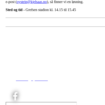
e-post (
oystein@kjelsaas.no
), så finner vi en løsning.
Sted og tid -
Grefsen stadion kl. 14.15 til 15.45
Kjelsås IL
Engebråtveien 11
inng. Neptunveien 8 -12
0493 Oslo
T:
9191 1913
E:
kontoret@kjelsaas.no
Orgnr: ‍975 663 450