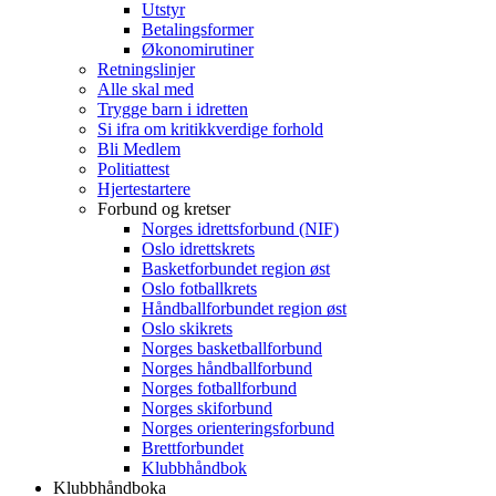
Utstyr
Betalingsformer
Økonomirutiner
Retningslinjer
Alle skal med
Trygge barn i idretten
Si ifra om kritikkverdige forhold
Bli Medlem
Politiattest
Hjertestartere
Forbund og kretser
Norges idrettsforbund (NIF)
Oslo idrettskrets
Basketforbundet region øst
Oslo fotballkrets
Håndballforbundet region øst
Oslo skikrets
Norges basketballforbund
Norges håndballforbund
Norges fotballforbund
Norges skiforbund
Norges orienteringsforbund
Brettforbundet
Klubbhåndbok
Klubbhåndboka