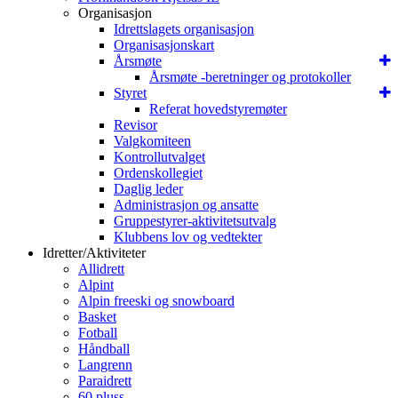
Organisasjon
Idrettslagets organisasjon
Organisasjonskart
Årsmøte
Årsmøte -beretninger og protokoller
Styret
Referat hovedstyremøter
Revisor
Valgkomiteen
Kontrollutvalget
Ordenskollegiet
Daglig leder
Administrasjon og ansatte
Gruppestyrer-aktivitetsutvalg
Klubbens lov og vedtekter
Idretter/Aktiviteter
Allidrett
Alpint
Alpin freeski og snowboard
Basket
Fotball
Håndball
Langrenn
Paraidrett
60 pluss