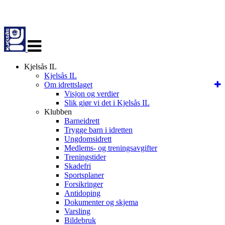
Veksle
navigasjon
Kjelsås IL
Kjelsås IL
Om idrettslaget
Visjon og verdier
Slik gjør vi det i Kjelsås IL
Klubben
Barneidrett
Trygge barn i idretten
Ungdomsidrett
Medlems- og treningsavgifter
Treningstider
Skadefri
Sportsplaner
Forsikringer
Antidoping
Dokumenter og skjema
Varsling
Bildebruk