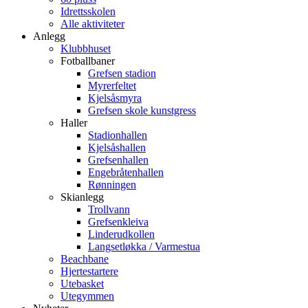
Idrettsskolen
Alle aktiviteter
Anlegg
Klubbhuset
Fotballbaner
Grefsen stadion
Myrerfeltet
Kjelsåsmyra
Grefsen skole kunstgress
Haller
Stadionhallen
Kjelsåshallen
Grefsenhallen
Engebråtenhallen
Rønningen
Skianlegg
Trollvann
Grefsenkleiva
Linderudkollen
Langsetløkka / Varmestua
Beachbane
Hjertestartere
Utebasket
Utegymmen