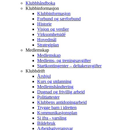
Klubbhåndboka
Klubbinformasjon
Klubbinformasjon
Forbund og særforbund
Historie
Visjon og verdier
Virksomhetsidé
Hovedmål
Strategiplan
Medlemskap
Medlemskap
Medlems- og treningsavgifter
Startkontingenter – deltakeravgifter
Klubbdrift
Årshjul
Kurs og utdanning
Medlemshåndtering
Dugnad og frivillig arbeid
Politiattester
Klubbens antidopingarbeid
Trygge barn i idretten
Kommunikasjonsplan
Si ifra - varsling
Bildebruk
Arbeidsgiveransvar