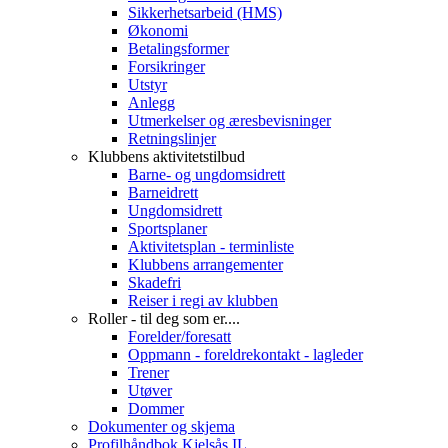
Sikkerhetsarbeid (HMS)
Økonomi
Betalingsformer
Forsikringer
Utstyr
Anlegg
Utmerkelser og æresbevisninger
Retningslinjer
Klubbens aktivitetstilbud
Barne- og ungdomsidrett
Barneidrett
Ungdomsidrett
Sportsplaner
Aktivitetsplan - terminliste
Klubbens arrangementer
Skadefri
Reiser i regi av klubben
Roller - til deg som er....
Forelder/foresatt
Oppmann - foreldrekontakt - lagleder
Trener
Utøver
Dommer
Dokumenter og skjema
Profilhåndbok Kjelsås IL