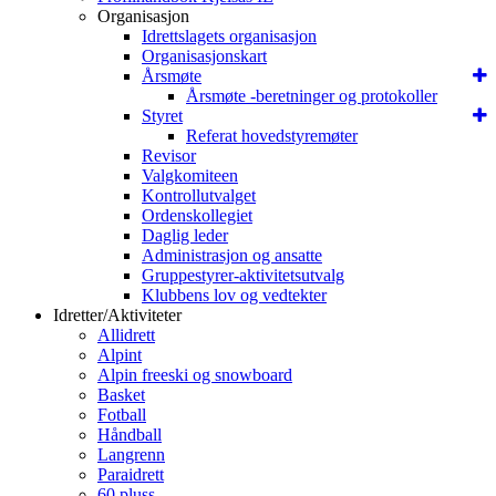
Organisasjon
Idrettslagets organisasjon
Organisasjonskart
Årsmøte
Årsmøte -beretninger og protokoller
Styret
Referat hovedstyremøter
Revisor
Valgkomiteen
Kontrollutvalget
Ordenskollegiet
Daglig leder
Administrasjon og ansatte
Gruppestyrer-aktivitetsutvalg
Klubbens lov og vedtekter
Idretter/Aktiviteter
Allidrett
Alpint
Alpin freeski og snowboard
Basket
Fotball
Håndball
Langrenn
Paraidrett
60 pluss