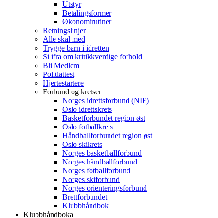
Utstyr
Betalingsformer
Økonomirutiner
Retningslinjer
Alle skal med
Trygge barn i idretten
Si ifra om kritikkverdige forhold
Bli Medlem
Politiattest
Hjertestartere
Forbund og kretser
Norges idrettsforbund (NIF)
Oslo idrettskrets
Basketforbundet region øst
Oslo fotballkrets
Håndballforbundet region øst
Oslo skikrets
Norges basketballforbund
Norges håndballforbund
Norges fotballforbund
Norges skiforbund
Norges orienteringsforbund
Brettforbundet
Klubbhåndbok
Klubbhåndboka