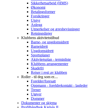
Sikkerhetsarbeid (HMS)
Økonomi
Betalingsformer
Forsikringer
Utstyr
Anlegg
Utmerkelser og æresbevisninger
Retningslinjer
Klubbens aktivitetstilbud
Barne- og ungdomsidrett
Barneidrett
Ungdomsidrett
Sportsplaner
Aktivitetsplan - terminliste
Klubbens arrangementer
Skadefri
Reiser i regi av klubben
Roller - til deg som er....
Forelder/foresatt
Oppmann - foreldrekontakt - lagleder
Trener
Utøver
Dommer
Dokumenter og skjema
Profilhåndbok Kjelsås IL