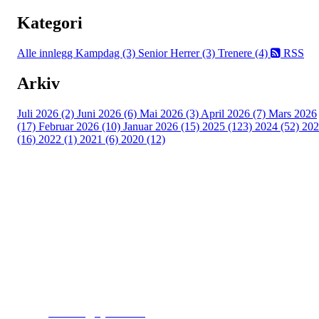
Kategori
Alle innlegg
Kampdag (3)
Senior Herrer (3)
Trenere (4)
RSS
Arkiv
Juli 2026 (2)
Juni 2026 (6)
Mai 2026 (3)
April 2026 (7)
Mars 2026
(17)
Februar 2026 (10)
Januar 2026 (15)
2025 (123)
2024 (52)
202
(16)
2022 (1)
2021 (6)
2020 (12)
Kjelsås IL
Engebråtveien 11
inng. Neptunveien 8 -12
0493 Oslo
T:
9191 1913
E:
kontoret@kjelsaas.no