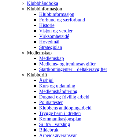
Klubbhåndboka
Klubbinformasjon
Klubbinformasjon
Forbund og særforbund
Historie
Visjon og verdier
Virksomhetsidé
Hovedmål
Strategiplan
Medlemskap
Medlemskap
Medlems- og treningsavgifter
Startkontingenter – deltakeravgifter
Klubbdrift
Årshjul
Kurs og utdanning
Medlemshåndtering
Dugnad og frivillig arbeid
Politiattester
Klubbens antidopingarbeid
Trygge barn i idretten
Kommunikasjonsplan
Si ifra - varsling
Bildebruk
Arbeidsgiveransvar