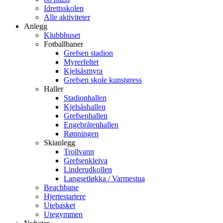
Idrettsskolen
Alle aktiviteter
Anlegg
Klubbhuset
Fotballbaner
Grefsen stadion
Myrerfeltet
Kjelsåsmyra
Grefsen skole kunstgress
Haller
Stadionhallen
Kjelsåshallen
Grefsenhallen
Engebråtenhallen
Rønningen
Skianlegg
Trollvann
Grefsenkleiva
Linderudkollen
Langsetløkka / Varmestua
Beachbane
Hjertestartere
Utebasket
Utegymmen