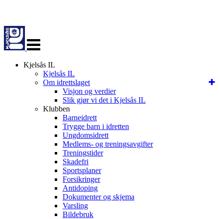
Veksle
navigasjon
Kjelsås IL
Kjelsås IL
Om idrettslaget
Visjon og verdier
Slik gjør vi det i Kjelsås IL
Klubben
Barneidrett
Trygge barn i idretten
Ungdomsidrett
Medlems- og treningsavgifter
Treningstider
Skadefri
Sportsplaner
Forsikringer
Antidoping
Dokumenter og skjema
Varsling
Bildebruk