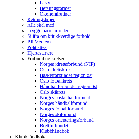
Utstyr
Betalingsformer
Økonomirutiner
Retningslinjer
Alle skal med
Trygge barn i idretten
Si ifra om kritikkverdige forhold
Bli Medlem
Politiattest
Hjertestartere
Forbund og kretser
Norges idrettsforbund (NIF)
Oslo idrettskrets
Basketforbundet region øst
Oslo fotballkrets
Håndballforbundet region øst
Oslo skikrets
Norges basketballforbund
Norges håndballforbund
Norges fotballforbund
Norges skiforbund
Norges orienteringsforbund
Brettforbundet
Klubbhåndbok
Klubbhåndboka