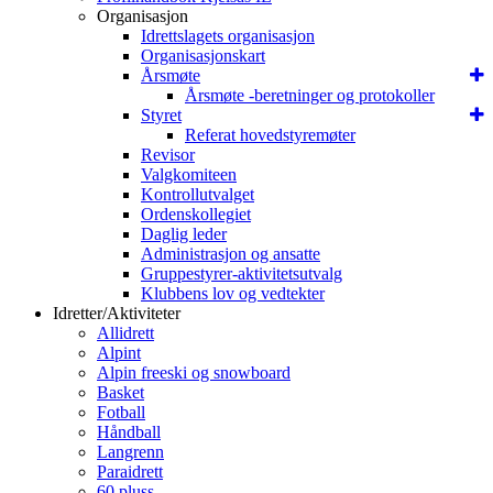
Organisasjon
Idrettslagets organisasjon
Organisasjonskart
Årsmøte
Årsmøte -beretninger og protokoller
Styret
Referat hovedstyremøter
Revisor
Valgkomiteen
Kontrollutvalget
Ordenskollegiet
Daglig leder
Administrasjon og ansatte
Gruppestyrer-aktivitetsutvalg
Klubbens lov og vedtekter
Idretter/Aktiviteter
Allidrett
Alpint
Alpin freeski og snowboard
Basket
Fotball
Håndball
Langrenn
Paraidrett
60 pluss