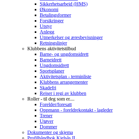
Sikkerhetsarbeid (HMS)
Økonomi
Betalingsformer
Forsikringer
Utstyr
Anlegg
Utmerkelser og æresbevisninger
Retningslinjer
Klubbens aktivitetstilbud
Barne- og ungdomsidrett
Barneidrett
Ungdomsidrett
Sportsplaner
Aktivitetsplan - terminliste
Klubbens arrangementer
Skadefri
Reiser i regi av klubben
Roller - til deg som er....
Forelder/foresatt
Oppmann - foreldrekontakt - lagleder
Trener
Utøver
Dommer
Dokumenter og skjema
Profilhåndbok Kjelsås IL