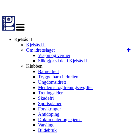
Veksle
navigasjon
Kjelsås IL
Kjelsås IL
Om idrettslaget
Visjon og verdier
Slik gjør vi det i Kjelsås IL
Klubben
Barneidrett
Trygge barn i idretten
Ungdomsidrett
Medlems- og treningsavgifter
Treningstider
Skadefri
Sportsplaner
Forsikringer
Antidoping
Dokumenter og skjema
Varsling
Bildebruk