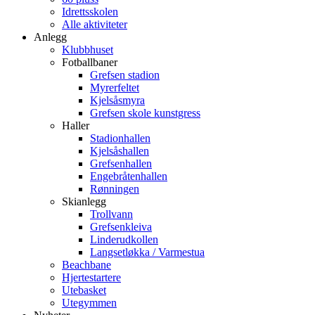
Idrettsskolen
Alle aktiviteter
Anlegg
Klubbhuset
Fotballbaner
Grefsen stadion
Myrerfeltet
Kjelsåsmyra
Grefsen skole kunstgress
Haller
Stadionhallen
Kjelsåshallen
Grefsenhallen
Engebråtenhallen
Rønningen
Skianlegg
Trollvann
Grefsenkleiva
Linderudkollen
Langsetløkka / Varmestua
Beachbane
Hjertestartere
Utebasket
Utegymmen