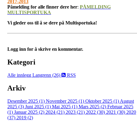
2017-2013
Påmelding for alle finner dere her
:
PÅMELDING
MULTISPORTUKA
Vi gleder oss til å se dere på Multisportuka!
Logg inn for å skrive en kommentar.
Kategori
Alle innlegg
Langrenn (26)
RSS
Arkiv
Desember 2025 (1)
November 2025 (1)
Oktober 2025 (1)
August
2025 (3)
Juni 2025 (1)
Mai 2025 (1)
Mars 2025 (2)
Februar 2025
(1)
Januar 2025 (2)
2024 (21)
2023 (21)
2022 (30)
2021 (30)
2020
(37)
2019 (2)