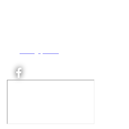
Kjelsås IL
Engebråtveien 11
inng. Neptunveien 8 -12
0493 Oslo
T:
9191 1913
E:
kontoret@kjelsaas.no
Orgnr: ‍975 663 450