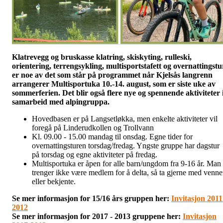
Klatrevegg og bruskasse klatring, skiskyting, rulleski,
orientering, terrengsykling, multisportstafett og overnattingstu
er noe av det som står på programmet når Kjelsås langrenn
arrangerer Multisportuka 10.-14. august, som er siste uke av
sommerferien. Det blir også flere nye og spennende aktiviteter 
samarbeid med alpingruppa.
Hovedbasen er på Langsetløkka, men enkelte aktiviteter vil
foregå på Linderudkollen og Trollvann
Kl. 09.00 - 15.00 mandag til onsdag. Egne tider for
overnattingsturen torsdag/fredag. Yngste gruppe har dagstur
på torsdag og egne aktiviteter på fredag.
Multisportuka er åpen for alle barn/ungdom fra 9-16 år. Man
trenger ikke være medlem for å delta, så ta gjerne med venne
eller bekjente.
Se mer informasjon for 15/16 års gruppen her:
Invitasjon 2011
2012
Se mer informasjon for 2017 - 2013 gruppene her:
Invitasjon