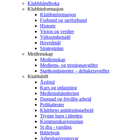
Klubbhåndboka
Klubbinformasjon
Klubbinformasjon
Forbund og særforbund
Historie
Visjon og verdier
Virksomhetsidé
Hovedmål
Strategiplan
Medlemskap
Medlemskap
Medlems- og treningsavgifter
Startkontingenter – deltakeravgifter
Klubbdrift
Årshjul
Kurs og utdanning
Medlemshåndtering
Dugnad og frivillig arbeid
Politiattester
Klubbens antidopingarbeid
Trygge barn i idretten
Kommunikasjonsplan
Si ifra - varsling
Bildebruk
Arbeidsgiveransvar