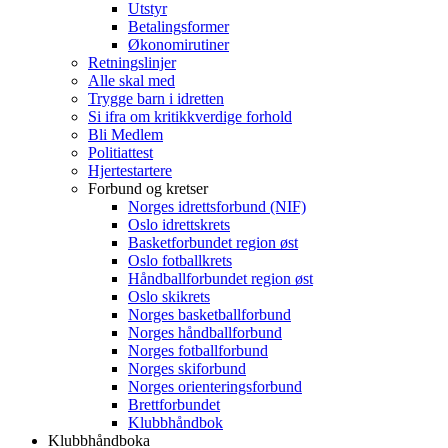
Utstyr
Betalingsformer
Økonomirutiner
Retningslinjer
Alle skal med
Trygge barn i idretten
Si ifra om kritikkverdige forhold
Bli Medlem
Politiattest
Hjertestartere
Forbund og kretser
Norges idrettsforbund (NIF)
Oslo idrettskrets
Basketforbundet region øst
Oslo fotballkrets
Håndballforbundet region øst
Oslo skikrets
Norges basketballforbund
Norges håndballforbund
Norges fotballforbund
Norges skiforbund
Norges orienteringsforbund
Brettforbundet
Klubbhåndbok
Klubbhåndboka