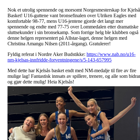
Nok et utrolig spennende og morsomt Norgesmesterskap for Kjelså
Basket! U16-guttene vant bronsefinalen over Ulriken Eagles med
komfortable 98-77, mens U16-jentene gjorde det langt mer
spennende og endte med 77-75 over Lommedalen etter dramatiske
sluttsekunder i sin bronsekamp. Som forrige helg ble klubben også
denne helgen representert på Allstar-laget, denne helgen med
Christina Amangu Nilsen (2011-årgang). Gratulerer!
Fyldig referat i Nordre Aker Budstikke:
https://www.nab.no/u16-
nm-kjelsas-innfridde-forventningene/s/5-143-657995
Med dette har Kjelsås basket endt med NM-medalje til fire av fire
mulige lag! Fantastisk innsats av spillere, trenere, og alle som bidra
og gjør dette mulig! Heia Kjelsås!