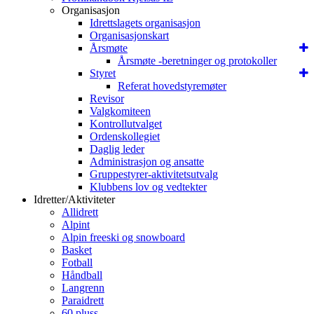
Organisasjon
Idrettslagets organisasjon
Organisasjonskart
Årsmøte
Årsmøte -beretninger og protokoller
Styret
Referat hovedstyremøter
Revisor
Valgkomiteen
Kontrollutvalget
Ordenskollegiet
Daglig leder
Administrasjon og ansatte
Gruppestyrer-aktivitetsutvalg
Klubbens lov og vedtekter
Idretter/Aktiviteter
Allidrett
Alpint
Alpin freeski og snowboard
Basket
Fotball
Håndball
Langrenn
Paraidrett
60 pluss