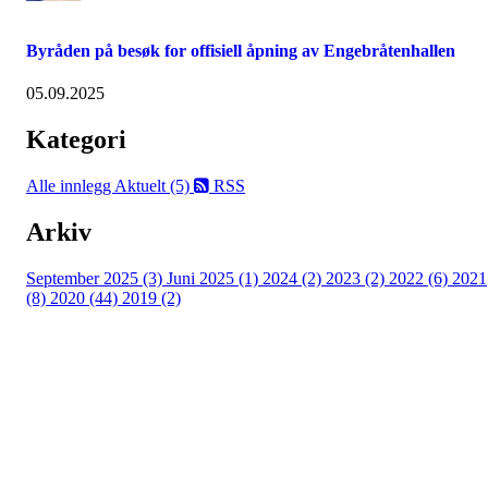
Byråden på besøk for offisiell åpning av Engebråtenhallen
05.09.2025
Kategori
Alle innlegg
Aktuelt (5)
RSS
Arkiv
September 2025 (3)
Juni 2025 (1)
2024 (2)
2023 (2)
2022 (6)
2021
(8)
2020 (44)
2019 (2)
Kjelsås IL
Engebråtveien 11
inng. Neptunveien 8 -12