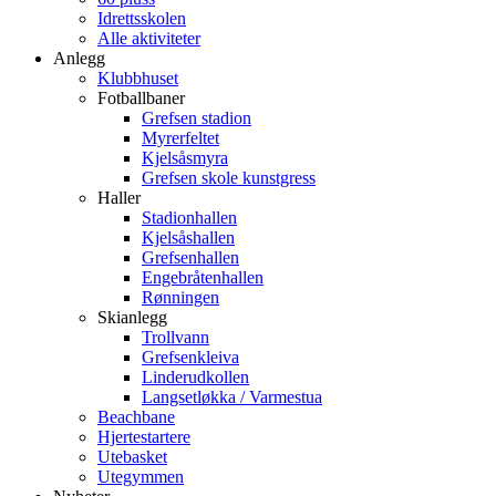
Idrettsskolen
Alle aktiviteter
Anlegg
Klubbhuset
Fotballbaner
Grefsen stadion
Myrerfeltet
Kjelsåsmyra
Grefsen skole kunstgress
Haller
Stadionhallen
Kjelsåshallen
Grefsenhallen
Engebråtenhallen
Rønningen
Skianlegg
Trollvann
Grefsenkleiva
Linderudkollen
Langsetløkka / Varmestua
Beachbane
Hjertestartere
Utebasket
Utegymmen