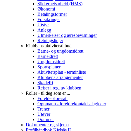
Sikkerhetsarbeid (HMS)
Økonomi
Betalingsformer
Forsikringer
Utstyr
Anlegg
Utmerkelser og æresbevisninger
Retningslinjer
Klubbens aktivitetstilbud
Barne- og ungdomsidrett
Barneidrett
Ungdomsidrett
Sportsplaner
Aktivitetsplan - terminliste
Klubbens arrangementer
Skadefri
Reiser i regi av klubben
Roller - til deg som er....
Forelder/foresatt
Oppmann - foreldrekontakt - lagleder
Trener
Utøver
Dommer
Dokumenter og skjema
Profilhåndbok Kjelsås IL