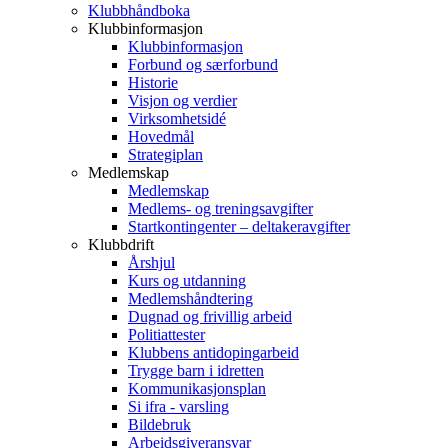
Klubbhåndboka
Klubbinformasjon
Klubbinformasjon
Forbund og særforbund
Historie
Visjon og verdier
Virksomhetsidé
Hovedmål
Strategiplan
Medlemskap
Medlemskap
Medlems- og treningsavgifter
Startkontingenter – deltakeravgifter
Klubbdrift
Årshjul
Kurs og utdanning
Medlemshåndtering
Dugnad og frivillig arbeid
Politiattester
Klubbens antidopingarbeid
Trygge barn i idretten
Kommunikasjonsplan
Si ifra - varsling
Bildebruk
Arbeidsgiveransvar