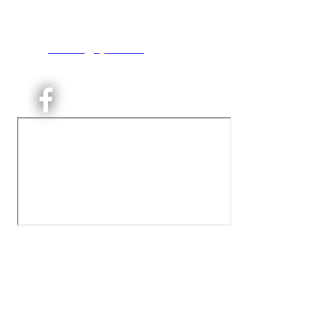
0493 Oslo
T:
9191 1913
E:
kontoret@kjelsaas.no
Orgnr: ‍975 663 450