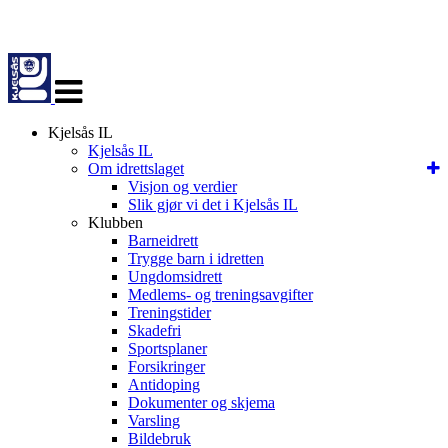
Veksle
navigasjon
Kjelsås IL
Kjelsås IL
Om idrettslaget
Visjon og verdier
Slik gjør vi det i Kjelsås IL
Klubben
Barneidrett
Trygge barn i idretten
Ungdomsidrett
Medlems- og treningsavgifter
Treningstider
Skadefri
Sportsplaner
Forsikringer
Antidoping
Dokumenter og skjema
Varsling
Bildebruk