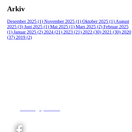
Arkiv
Desember 2025 (1)
November 2025 (1)
Oktober 2025 (1)
August
2025 (3)
Juni 2025 (1)
Mai 2025 (1)
Mars 2025 (2)
Februar 2025
(1)
Januar 2025 (2)
2024 (21)
2023 (21)
2022 (30)
2021 (30)
2020
(37)
2019 (2)
Kjelsås IL
Engebråtveien 11
inng. Neptunveien 8 -12
0493 Oslo
T:
9191 1913
E:
kontoret@kjelsaas.no
Orgnr: ‍975 663 450