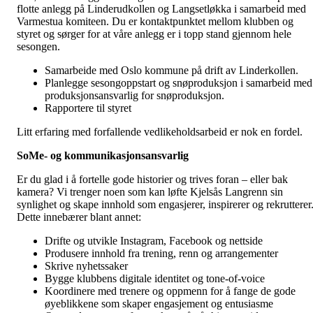
flotte anlegg på Linderudkollen og Langsetløkka i samarbeid med
Varmestua komiteen. Du er kontaktpunktet mellom klubben og
styret og sørger for at våre anlegg er i topp stand gjennom hele
sesongen.
Samarbeide med Oslo kommune på drift av Linderkollen.
Planlegge sesongoppstart og snøproduksjon i samarbeid med
produksjonsansvarlig for snøproduksjon.
Rapportere til styret
Litt erfaring med forfallende vedlikeholdsarbeid er nok en fordel.
SoMe- og kommunikasjonsansvarlig
Er du glad i å fortelle gode historier og trives foran – eller bak
kamera? Vi trenger noen som kan løfte Kjelsås Langrenn sin
synlighet og skape innhold som engasjerer, inspirerer og rekrutterer
Dette innebærer blant annet:
Drifte og utvikle Instagram, Facebook og nettside
Produsere innhold fra trening, renn og arrangementer
Skrive nyhetssaker
Bygge klubbens digitale identitet og tone-of-voice
Koordinere med trenere og oppmenn for å fange de gode
øyeblikkene som skaper engasjement og entusiasme