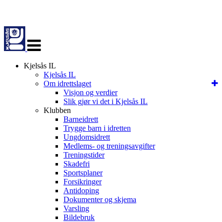
Veksle
navigasjon
Kjelsås IL
Kjelsås IL
Om idrettslaget
Visjon og verdier
Slik gjør vi det i Kjelsås IL
Klubben
Barneidrett
Trygge barn i idretten
Ungdomsidrett
Medlems- og treningsavgifter
Treningstider
Skadefri
Sportsplaner
Forsikringer
Antidoping
Dokumenter og skjema
Varsling
Bildebruk