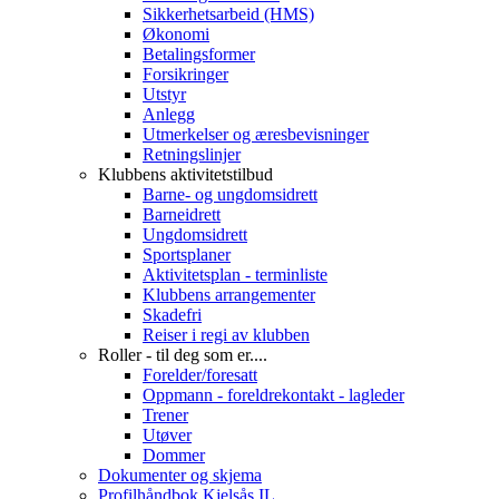
Sikkerhetsarbeid (HMS)
Økonomi
Betalingsformer
Forsikringer
Utstyr
Anlegg
Utmerkelser og æresbevisninger
Retningslinjer
Klubbens aktivitetstilbud
Barne- og ungdomsidrett
Barneidrett
Ungdomsidrett
Sportsplaner
Aktivitetsplan - terminliste
Klubbens arrangementer
Skadefri
Reiser i regi av klubben
Roller - til deg som er....
Forelder/foresatt
Oppmann - foreldrekontakt - lagleder
Trener
Utøver
Dommer
Dokumenter og skjema
Profilhåndbok Kjelsås IL