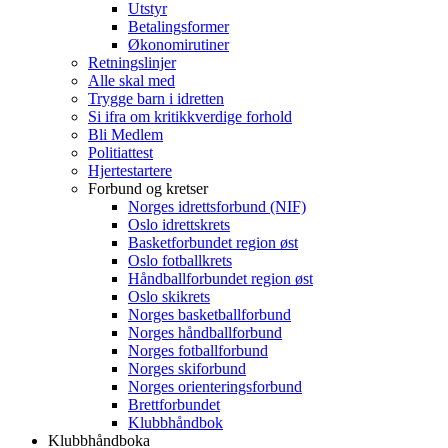
Utstyr
Betalingsformer
Økonomirutiner
Retningslinjer
Alle skal med
Trygge barn i idretten
Si ifra om kritikkverdige forhold
Bli Medlem
Politiattest
Hjertestartere
Forbund og kretser
Norges idrettsforbund (NIF)
Oslo idrettskrets
Basketforbundet region øst
Oslo fotballkrets
Håndballforbundet region øst
Oslo skikrets
Norges basketballforbund
Norges håndballforbund
Norges fotballforbund
Norges skiforbund
Norges orienteringsforbund
Brettforbundet
Klubbhåndbok
Klubbhåndboka