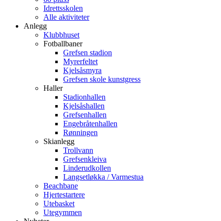
Idrettsskolen
Alle aktiviteter
Anlegg
Klubbhuset
Fotballbaner
Grefsen stadion
Myrerfeltet
Kjelsåsmyra
Grefsen skole kunstgress
Haller
Stadionhallen
Kjelsåshallen
Grefsenhallen
Engebråtenhallen
Rønningen
Skianlegg
Trollvann
Grefsenkleiva
Linderudkollen
Langsetløkka / Varmestua
Beachbane
Hjertestartere
Utebasket
Utegymmen