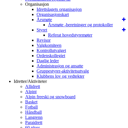
Organisasjon
Idrettslagets organisasjon
Organisasjonskart
Årsmøte
Årsmøte -beretninger og protokoller
Styret
Referat hovedstyremøter
Revisor
Valgkomiteen
Kontrollutvalget
Ordenskollegiet
Daglig leder
Administrasjon og ansatte
Gruppestyrer-aktivitetsutvalg
Klubbens lov og vedtekter
Idretter/Aktiviteter
Allidrett
Alpint
Alpin freeski og snowboard
Basket
Fotball
Håndball
Langrenn
Paraidrett
60 pluss