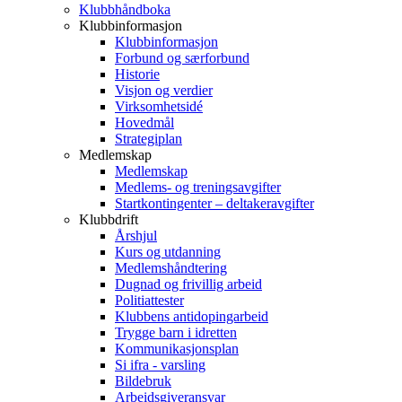
Klubbhåndboka
Klubbinformasjon
Klubbinformasjon
Forbund og særforbund
Historie
Visjon og verdier
Virksomhetsidé
Hovedmål
Strategiplan
Medlemskap
Medlemskap
Medlems- og treningsavgifter
Startkontingenter – deltakeravgifter
Klubbdrift
Årshjul
Kurs og utdanning
Medlemshåndtering
Dugnad og frivillig arbeid
Politiattester
Klubbens antidopingarbeid
Trygge barn i idretten
Kommunikasjonsplan
Si ifra - varsling
Bildebruk
Arbeidsgiveransvar