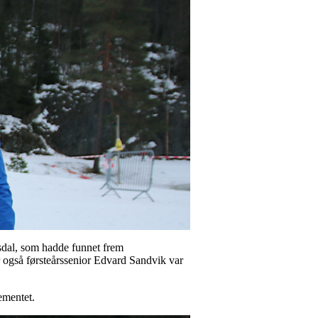
dsdal, som hadde funnet frem
r også førsteårssenior Edvard Sandvik var
gementet.