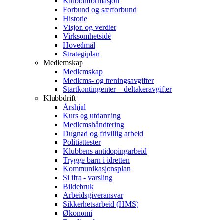
Klubbinformasjon
Forbund og særforbund
Historie
Visjon og verdier
Virksomhetsidé
Hovedmål
Strategiplan
Medlemskap
Medlemskap
Medlems- og treningsavgifter
Startkontingenter – deltakeravgifter
Klubbdrift
Årshjul
Kurs og utdanning
Medlemshåndtering
Dugnad og frivillig arbeid
Politiattester
Klubbens antidopingarbeid
Trygge barn i idretten
Kommunikasjonsplan
Si ifra - varsling
Bildebruk
Arbeidsgiveransvar
Sikkerhetsarbeid (HMS)
Økonomi