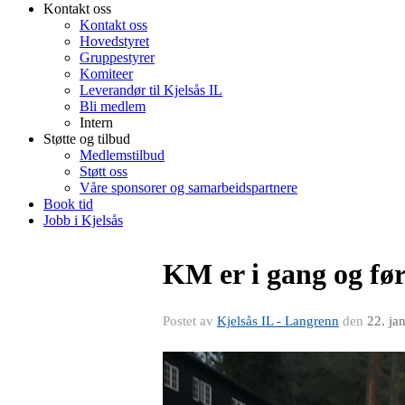
Kontakt oss
Kontakt oss
Hovedstyret
Gruppestyrer
Komiteer
Leverandør til Kjelsås IL
Bli medlem
Intern
Støtte og tilbud
Medlemstilbud
Støtt oss
Våre sponsorer og samarbeidspartnere
Book tid
Jobb i Kjelsås
KM er i gang og før
Postet av
Kjelsås IL - Langrenn
den
22. ja