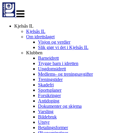
Veksle
navigasjon
Kjelsås IL
Kjelsås IL
Om idrettslaget
Visjon og verdier
Slik gjør vi det i Kjelsås IL
Klubben
Barneidrett
Trygge barn i idretten
Ungdomsidrett
Medlems- og treningsavgifter
Treningstider
Skadefri
Sportsplaner
Forsikringer
Antidoping
Dokumenter og skjema
Varsling
Bildebruk
Utstyr
Betalingsformer
Økonomirutiner