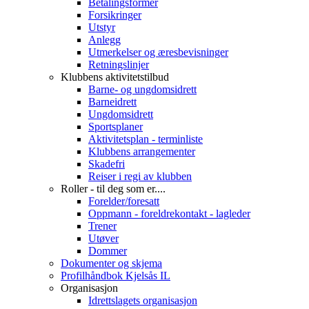
Betalingsformer
Forsikringer
Utstyr
Anlegg
Utmerkelser og æresbevisninger
Retningslinjer
Klubbens aktivitetstilbud
Barne- og ungdomsidrett
Barneidrett
Ungdomsidrett
Sportsplaner
Aktivitetsplan - terminliste
Klubbens arrangementer
Skadefri
Reiser i regi av klubben
Roller - til deg som er....
Forelder/foresatt
Oppmann - foreldrekontakt - lagleder
Trener
Utøver
Dommer
Dokumenter og skjema
Profilhåndbok Kjelsås IL
Organisasjon
Idrettslagets organisasjon