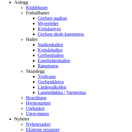
Anlegg
Klubbhuset
Fotballbaner
Grefsen stadion
Myrerfeltet
Kjelsåsmyra
Grefsen skole kunstgress
Haller
Stadionhallen
Kjelsåshallen
Grefsenhallen
Engebråtenhallen
Rønningen
Skianlegg
Trollvann
Grefsenkleiva
Linderudkollen
Langsetløkka / Varmestua
Beachbane
Hjertestartere
Utebasket
Utegymmen
Nyheter
Nyhetesarkiv
Eksterne ressurser