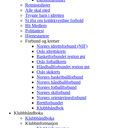
Retningslinjer
Alle skal med
Trygge barn i idretten
Si ifra om kritikkverdige forhold
Bli Medlem
Politiattest
Hjertestartere
Forbund og kretser
Norges idrettsforbund (NIF)
Oslo idrettskrets
Basketforbundet region øst
Oslo fotballkrets
Håndballforbundet region øst
Oslo skikrets
Norges basketballforbund
Norges håndballforbund
Norges fotballforbund
Norges skiforbund
Norges orienteringsforbund
Brettforbundet
Klubbhåndbok
Klubbhåndboka
Klubbhåndboka
Klubbinformasjon