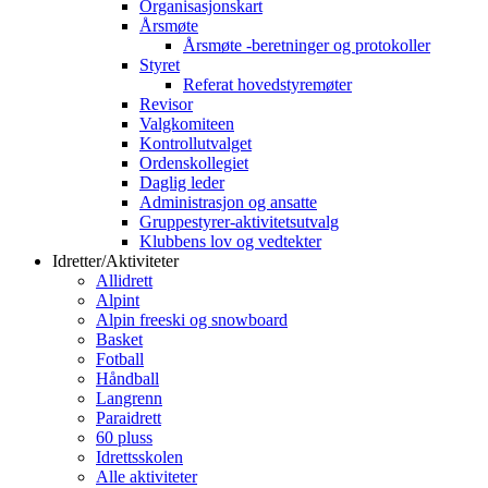
Organisasjonskart
Årsmøte
Årsmøte -beretninger og protokoller
Styret
Referat hovedstyremøter
Revisor
Valgkomiteen
Kontrollutvalget
Ordenskollegiet
Daglig leder
Administrasjon og ansatte
Gruppestyrer-aktivitetsutvalg
Klubbens lov og vedtekter
Idretter/Aktiviteter
Allidrett
Alpint
Alpin freeski og snowboard
Basket
Fotball
Håndball
Langrenn
Paraidrett
60 pluss
Idrettsskolen
Alle aktiviteter